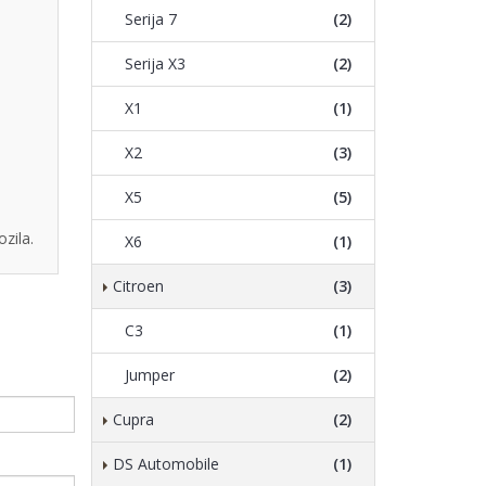
Serija 7
(2)
Serija X3
(2)
X1
(1)
X2
(3)
X5
(5)
zila.
X6
(1)
Citroen
(3)
C3
(1)
Jumper
(2)
Cupra
(2)
DS Automobile
(1)