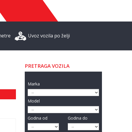
metre
Uvoz vozila po želji
PRETRAGA VOZILA
Marka
Model
Godina od
Godina do