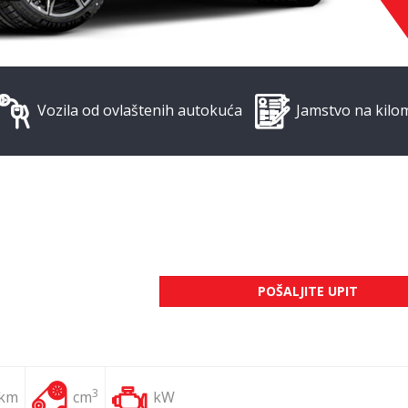
Vozila od ovlaštenih autokuća
Jamstvo na kilo
POŠALJITE UPIT
3
 km
cm
kW