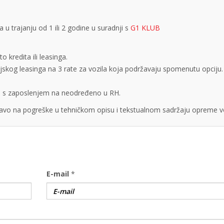
 trajanju od 1 ili 2 godine u suradnji s
G1 KLUB
 kredita ili leasinga.
cijskog leasinga na 3 rate za vozila koja podržavaju spomenutu opciju.
obe s zaposlenjem na neodređeno u RH.
vo na pogreške u tehničkom opisu i tekstualnom sadržaju opreme vo
E-mail
*