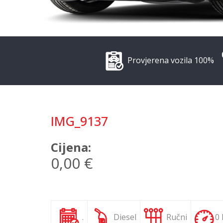
Provjerena vozila 100%
IMG_9137
Cijena:
0,00 €
.
Diesel
Ručni
0