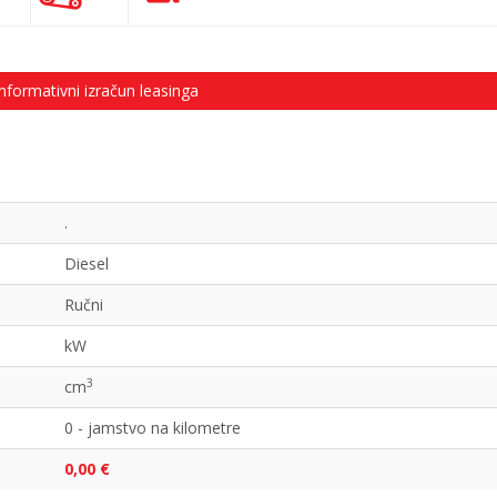
nformativni izračun leasinga
.
Diesel
Ručni
kW
3
cm
0 - jamstvo na kilometre
0,00 €