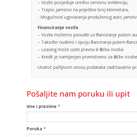
– Vozilo posjeduje urednu servisnu evidenciju,
– Trajno jamstvo na prijeđeni broj kilometara,
- Mogućnost ugovaranja produženog auto jamstva u
Financiranje vozila
– Vozila možemo ponuditi uz financiranje putem auto
– Također nudimo i opciju financiranja putem finan
– Leasing može uzeti pravna ili fizička osoba.
– Kredit je namijenjen prvenstveno za fizičke os
Unatoč pažljivom unosu podataka zadržavamo pra
Pošaljite nam poruku ili upit
Ime i prezime
*
Poruka
*