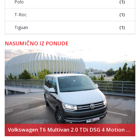
Polo
(1)
T-Roc
(1)
Tiguan
(1)
NASUMIČNO IZ PONUDE
Volkswagen T6 Multivan 2.0 TDi DSG 4 Motion Highline