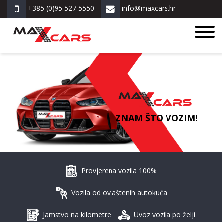
+385 (0)95 527 5550
info@maxcars.hr
ZNAM ŠTO VOZIM!
Provjerena vozila 100%
Vozila od ovlaštenih autokuća
Jamstvo na kilometre
Uvoz vozila po želji