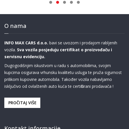
O nama
INFO MAX CARS d.o.o.
bavi se uvozom i prodajom rabljenih
vozila.
Sva vozila posjeduju certifikat o proizvođaču i
servisnu evidenciju.
Dugogodišnjim iskustvom u radu s automobilima, svojim
kupcima osigurava vrhunsku kvalitetu usluga te pruža sigurnost
prilikom kupovine automobila. Također vozila nabavljamo
isključivo od ovlaštenih auto kuća te certificirani prodavača !
PROČITAJ VIŠE
Kontakt informacije