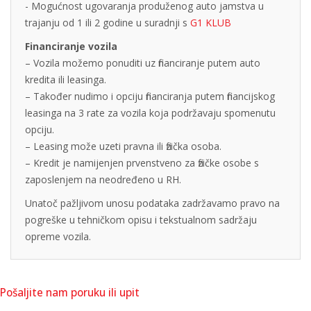
- Mogućnost ugovaranja produženog auto jamstva u
trajanju od 1 ili 2 godine u suradnji s
G1 KLUB
Financiranje vozila
– Vozila možemo ponuditi uz financiranje putem auto
kredita ili leasinga.
– Također nudimo i opciju financiranja putem financijskog
leasinga na 3 rate za vozila koja podržavaju spomenutu
opciju.
– Leasing može uzeti pravna ili fizička osoba.
– Kredit je namijenjen prvenstveno za fizičke osobe s
zaposlenjem na neodređeno u RH.
Unatoč pažljivom unosu podataka zadržavamo pravo na
pogreške u tehničkom opisu i tekstualnom sadržaju
opreme vozila.
Pošaljite nam poruku ili upit