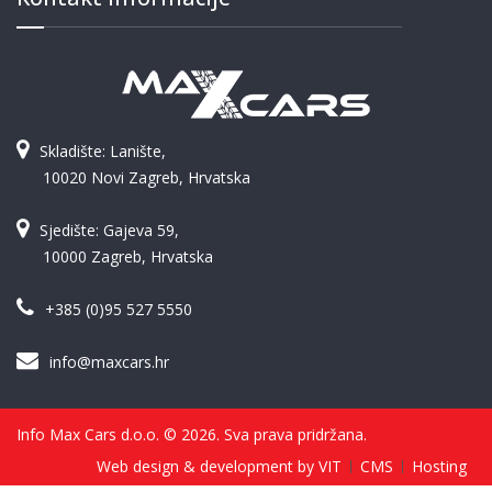
Skladište: Lanište,
10020 Novi Zagreb, Hrvatska
Sjedište: Gajeva 59,
10000 Zagreb, Hrvatska
+385 (0)95 527 5550
info@maxcars.hr
Info Max Cars d.o.o. © 2026. Sva prava pridržana.
Web design & development by VIT
CMS
Hosting