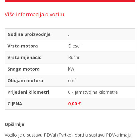
Više informacija o vozilu
Godina proizvodnje
.
Vrsta motora
Diesel
Vrsta mjenača:
Ručni
Snaga motora
kW
3
Obujam motora
cm
Prijeđeni kilometri
0 - jamstvo na kilometre
CIJENA
0,00 €
Opširnije
Vozilo je u sustavu PDVa! (Tvrtke i obrti u sustavu PDV-a imaju