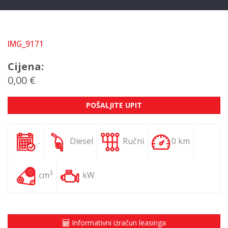
IMG_9171
Cijena:
0,00 €
POŠALJITE UPIT
.
Diesel
Ručni
0 km
3
cm
kW
Informativni izračun leasinga