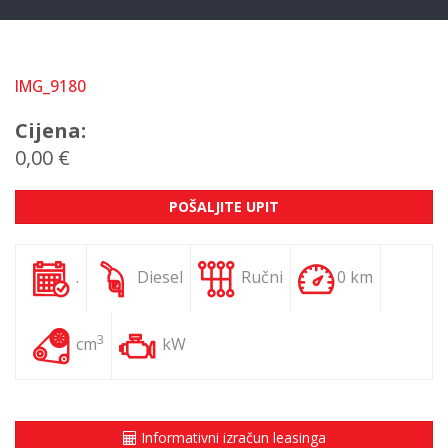
IMG_9180
Cijena:
0,00 €
POŠALJITE UPIT
.
Diesel
Ručni
0 km
3
cm
kW
Informativni izračun leasinga