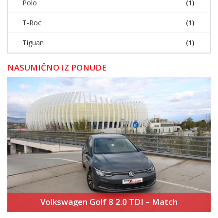
Polo
(1)
T-Roc
(1)
Tiguan
(1)
NASUMIČNO IZ PONUDE
Volkswagen Golf 8 2.0 TDI – Match