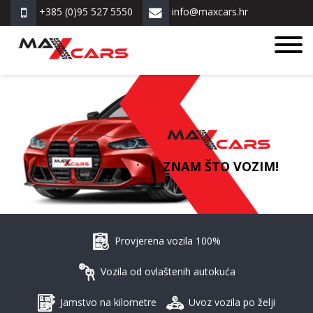
+385 (0)95 527 5550
info@maxcars.hr
ZNAM ŠTO VOZIM!
Provjerena vozila 100%
Vozila od ovlaštenih autokuća
Jamstvo na kilometre
Uvoz vozila po želji