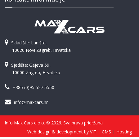
Skladište: Lanište,
10020 Novi Zagreb, Hrvatska
Sjedište: Gajeva 59,
10000 Zagreb, Hrvatska
+385 (0)95 527 5550
info@maxcars.hr
Info Max Cars d.o.o. © 2026. Sva prava pridržana.
Web design & development by VIT
CMS
Hosting