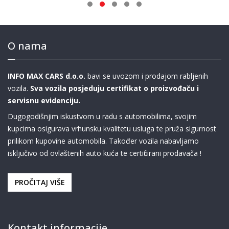
O nama
INFO MAX CARS d.o.o.
bavi se uvozom i prodajom rabljenih
vozila.
Sva vozila posjeduju certifikat o proizvođaču i
servisnu evidenciju.
Dugogodišnjim iskustvom u radu s automobilima, svojim
kupcima osigurava vrhunsku kvalitetu usluga te pruža sigurnost
prilikom kupovine automobila. Također vozila nabavljamo
isključivo od ovlaštenih auto kuća te certificirani prodavača !
PROČITAJ VIŠE
Kontakt informacije