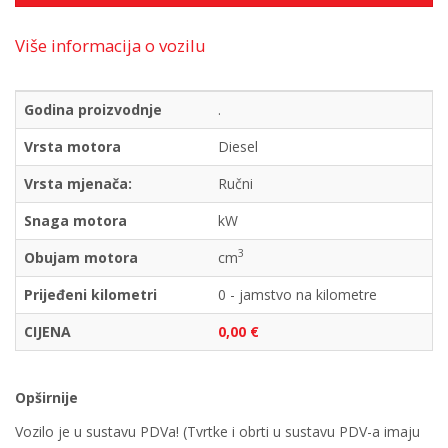
Više informacija o vozilu
Godina proizvodnje
.
Vrsta motora
Diesel
Vrsta mjenača:
Ručni
Snaga motora
kW
3
Obujam motora
cm
Prijeđeni kilometri
0 - jamstvo na kilometre
CIJENA
0,00 €
Opširnije
Vozilo je u sustavu PDVa! (Tvrtke i obrti u sustavu PDV-a imaju