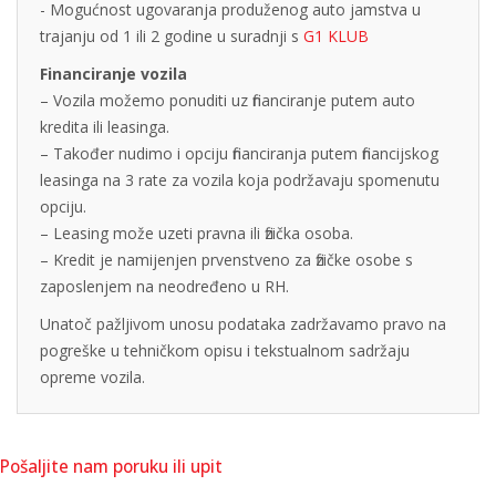
- Mogućnost ugovaranja produženog auto jamstva u
trajanju od 1 ili 2 godine u suradnji s
G1 KLUB
Financiranje vozila
– Vozila možemo ponuditi uz financiranje putem auto
kredita ili leasinga.
– Također nudimo i opciju financiranja putem financijskog
leasinga na 3 rate za vozila koja podržavaju spomenutu
opciju.
– Leasing može uzeti pravna ili fizička osoba.
– Kredit je namijenjen prvenstveno za fizičke osobe s
zaposlenjem na neodređeno u RH.
Unatoč pažljivom unosu podataka zadržavamo pravo na
pogreške u tehničkom opisu i tekstualnom sadržaju
opreme vozila.
Pošaljite nam poruku ili upit