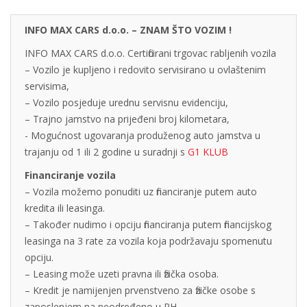
INFO MAX CARS d.o.o. – ZNAM ŠTO VOZIM !
INFO MAX CARS d.o.o. Certificirani trgovac rabljenih vozila
– Vozilo je kupljeno i redovito servisirano u ovlaštenim
servisima,
– Vozilo posjeduje urednu servisnu evidenciju,
– Trajno jamstvo na prijeđeni broj kilometara,
- Mogućnost ugovaranja produženog auto jamstva u
trajanju od 1 ili 2 godine u suradnji s
G1 KLUB
Financiranje vozila
– Vozila možemo ponuditi uz financiranje putem auto
kredita ili leasinga.
– Također nudimo i opciju financiranja putem financijskog
leasinga na 3 rate za vozila koja podržavaju spomenutu
opciju.
– Leasing može uzeti pravna ili fizička osoba.
– Kredit je namijenjen prvenstveno za fizičke osobe s
zaposlenjem na neodređeno u RH.