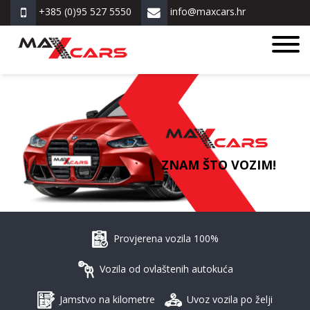
+385 (0)95 527 5550
info@maxcars.hr
ZNAM ŠTO VOZIM!
Provjerena vozila 100%
Vozila od ovlaštenih autokuća
Jamstvo na kilometre
Uvoz vozila po želji