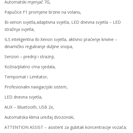
Automatski mjenjač 7G,
Papučice F1 promjene brzine na volanu,
Bi-xenon svjetla,adaptivna svjetla, LED dnevna svjetla – LED
stražnja svjetla,
ILS inteligentna Bi-Xenon svjetla, aktivno praćenje krivine –
dinamičko reguliranje duljine snopa,
Senzori – prednji i straznji,
Kožna/platno crna sjedala,
Tempomat i Limitator,
Profesionalni navigacijski sistem,
LED dnevna svjetla,
AUX – Bluetooth, USB 2x,
Automatska klima uređaj dvozonski,
ATTENTION ASSIST – asistent za gubitak koncentracije vozača;