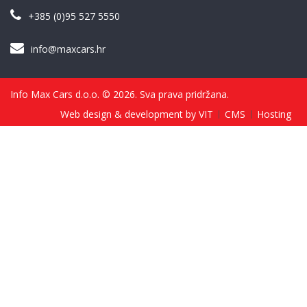
+385 (0)95 527 5550
info@maxcars.hr
Info Max Cars d.o.o. © 2026. Sva prava pridržana.
Web design & development by VIT
CMS
Hosting