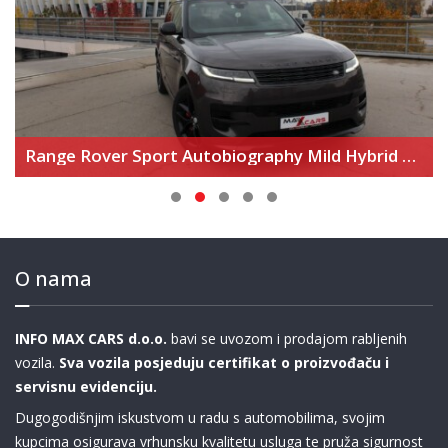
BMW 545e xDrive M Sport Edition
O nama
INFO MAX CARS d.o.o.
bavi se uvozom i prodajom rabljenih
vozila.
Sva vozila posjeduju certifikat o proizvođaču i
servisnu evidenciju.
Dugogodišnjim iskustvom u radu s automobilima, svojim
kupcima osigurava vrhunsku kvalitetu usluga te pruža sigurnost