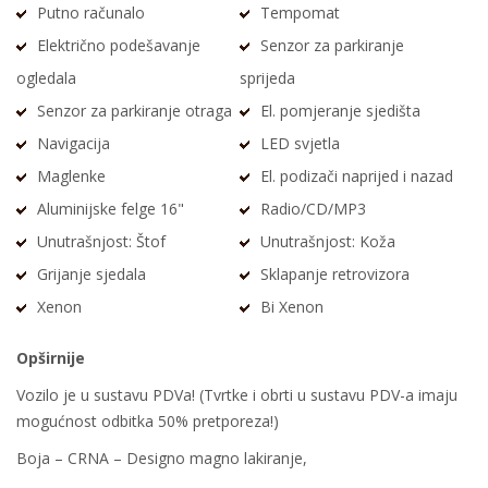
Putno računalo
Tempomat
Električno podešavanje
Senzor za parkiranje
ogledala
sprijeda
Senzor za parkiranje otraga
El. pomjeranje sjedišta
Navigacija
LED svjetla
Maglenke
El. podizači naprijed i nazad
Aluminijske felge 16"
Radio/CD/MP3
Unutrašnjost: Štof
Unutrašnjost: Koža
Grijanje sjedala
Sklapanje retrovizora
Xenon
Bi Xenon
Opširnije
Vozilo je u sustavu PDVa! (Tvrtke i obrti u sustavu PDV-a imaju
mogućnost odbitka 50% pretporeza!)
Boja – CRNA – Designo magno lakiranje,