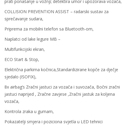
prati ponašanje u vožnji; detektira umor i upozorava vozača,
COLLISION PREVENTION ASSIST – radarski sustav za
sprečavanje sudara,
Priprema za mobilni telefon sa Bluetooth-om,
Naplatci od lake legure MB –
Multifunkcijski ekran,
ECO Start & Stop,
Električna parkirna kočnica,Standardizirane kopče za dječje
sjedalo (ISOFIX),
8x airbag’s Zračni jastuci za vozača i suvozača, Bočni zračni
jastuci naprijed , Zračne zavjese ,Zračni jastuk za koljena
vozača,
Kontrola zraka u gumam,
Pokazatelji smjera i poziciona svjetla u LED tehnici