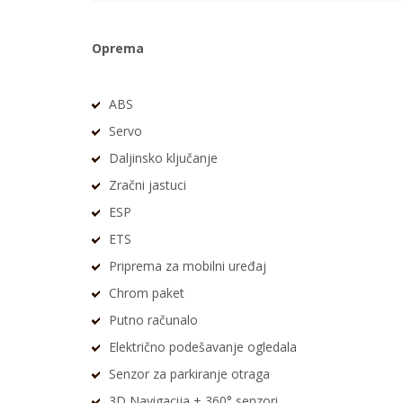
Oprema
ABS
Servo
Daljinsko ključanje
Zračni jastuci
ESP
ETS
Priprema za mobilni uređaj
Chrom paket
Putno računalo
Električno podešavanje ogledala
Senzor za parkiranje otraga
3D Navigacija + 360° senzori