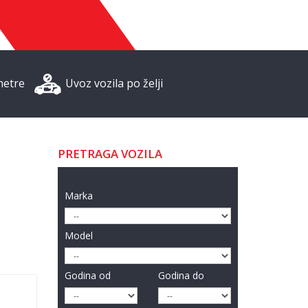
metre
Uvoz vozila po želji
PRETRAGA VOZILA
Marka
Model
Godina od
Godina do