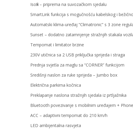
Isofix – priprema na suvozačkom sjedalu
SmartLink funkcija s mogučnošću kabelskog i bežično
Automatski klima-uređaj “Climatronic” s 3 zone regula
Sunset – dodatno zatamnjenje stražnjih stakala vozil
Tempomat i limitator brzine
230V utičnica sa 2 USB priključka sprijeda i straga
Prednja svjetla za maglu sa “CORNER” funkcijom
Središnji naslon za ruke sprijeda – Jumbo box
Električna parkirna kočnica
Preklapanje naslona stražnjih sjedala iz prtljažnika
Bluetooth povezivanje s mobilnim uređajem + Phone
ACC – adaptivni tempomat do 210 km/h
LED ambijentalna rasvjeta