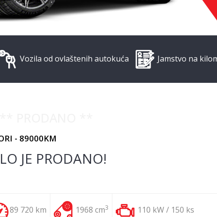
Vozila od ovlaštenih autokuća
Jamstvo na kilo
** PRODANO **
ORI - 89000KM
LO JE PRODANO!
3
89 720 km
1968 cm
110 kW / 150 ks