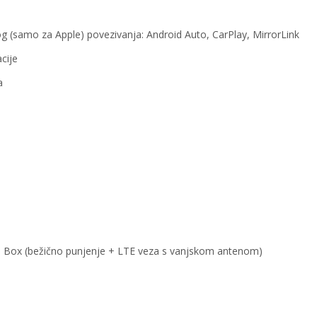
g (samo za Apple) povezivanja: Android Auto, CarPlay, MirrorLink
cije
a
 Box (bežično punjenje + LTE veza s vanjskom antenom)