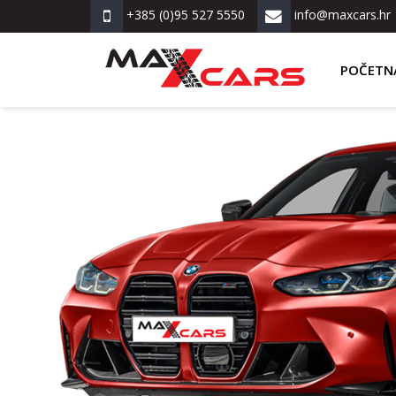
+385 (0)95 527 5550
info@maxcars.hr
POČETN