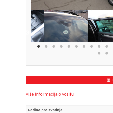
I
Više informacija o vozilu
Godina proizvodnje