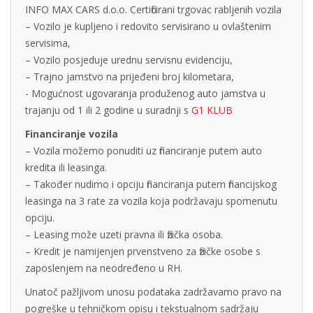
INFO MAX CARS d.o.o. Certificirani trgovac rabljenih vozila
– Vozilo je kupljeno i redovito servisirano u ovlaštenim
servisima,
– Vozilo posjeduje urednu servisnu evidenciju,
– Trajno jamstvo na prijeđeni broj kilometara,
- Mogućnost ugovaranja produženog auto jamstva u
trajanju od 1 ili 2 godine u suradnji s
G1 KLUB
Financiranje vozila
– Vozila možemo ponuditi uz financiranje putem auto
kredita ili leasinga.
– Također nudimo i opciju financiranja putem financijskog
leasinga na 3 rate za vozila koja podržavaju spomenutu
opciju.
– Leasing može uzeti pravna ili fizička osoba.
– Kredit je namijenjen prvenstveno za fizičke osobe s
zaposlenjem na neodređeno u RH.
Unatoč pažljivom unosu podataka zadržavamo pravo na
pogreške u tehničkom opisu i tekstualnom sadržaju