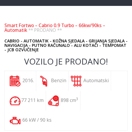
Smart Fortwo – Cabrio 0.9 Turbo – 66kw/90ks –
Automatik
** PRODANO **
CABRIO - AUTOMATIK - KOŽNA SJEDALA - GRIJANJA SJEDALA -
NAVIGACIJA - PUTNO RAČUNALO - ALU KOTAČI - TEMPOMAT
- JCB OZVUČENJE
VOZILO JE PRODANO!
2016.
Benzin
Automatski
3
77 211 km
898 cm
66 kW / 90 ks