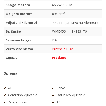
Snaga motora
66 kW / 90 ks
3
Obujam motora
898 cm
Prijeđeni kilometri
77 211 - jamstvo na kilometre
Br. šasije
WME4534441K123176
Servisna knjiga
DA
Vrsta vlasništva
Pravna s PDV
CIJENA
Prodano
Oprema
ABS
Servo
Centralno ključanje
Daljinsko ključanje
Zračni jastuci
ASR