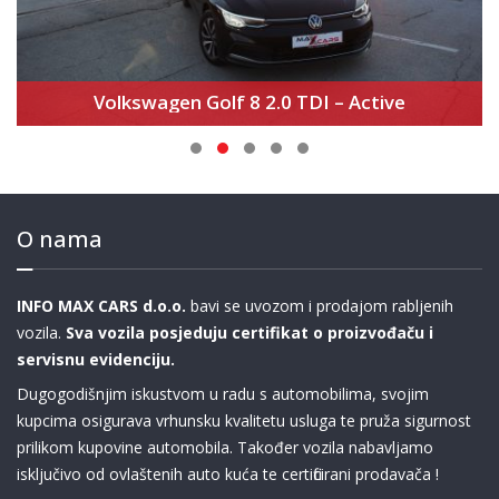
BMW 740d Xdrive M Sport Pro Black Sapphire – Executive Lounge – Theater Screen
O nama
INFO MAX CARS d.o.o.
bavi se uvozom i prodajom rabljenih
vozila.
Sva vozila posjeduju certifikat o proizvođaču i
servisnu evidenciju.
Dugogodišnjim iskustvom u radu s automobilima, svojim
kupcima osigurava vrhunsku kvalitetu usluga te pruža sigurnost
prilikom kupovine automobila. Također vozila nabavljamo
isključivo od ovlaštenih auto kuća te certificirani prodavača !