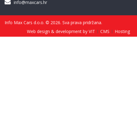
info@maxcars.hr
Info Max Cars d.o.o. © 2026. Sva prava pridržana.
Web design & development by VIT
CMS
Hosting