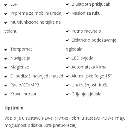
ESP
Bluetooth priključak
Priprema za mobilni uređaj
Naslon za ruku
Multifunkcionalne tipke na
volanu
Putno računalo
Električno podešavanje
Tempomat
ogledala
Navigacija
LED svjetla
Maglenke
Automatska klima
El. podizači naprijed i nazad
Aluminijske felge 15"
Radio/CD/MP3
Unutrašnjost: Koža
Krovni prozor
Grijanje sjedala
Opširnije
Vozilo je u sustavu PDVa! (Tvrtke i obrti u sustavu PDV-a imaju
mogućnost odbitka 50% pretporeza!)