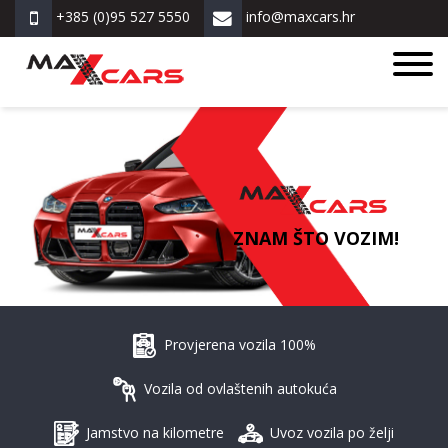
+385 (0)95 527 5550
info@maxcars.hr
ZNAM ŠTO VOZIM!
Provjerena vozila 100%
Vozila od ovlaštenih autokuća
Jamstvo na kilometre
Uvoz vozila po želji