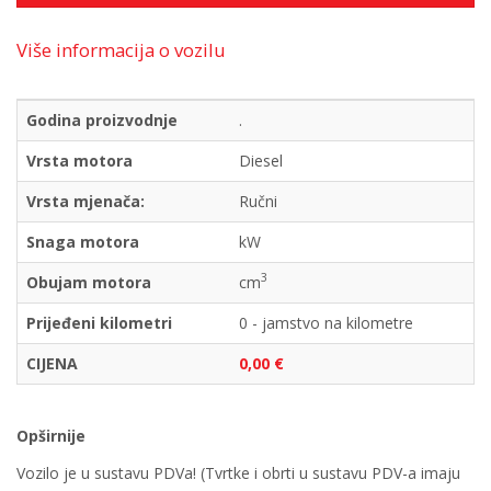
Više informacija o vozilu
Godina proizvodnje
.
Vrsta motora
Diesel
Vrsta mjenača:
Ručni
Snaga motora
kW
3
Obujam motora
cm
Prijeđeni kilometri
0 - jamstvo na kilometre
CIJENA
0,00 €
Opširnije
Vozilo je u sustavu PDVa! (Tvrtke i obrti u sustavu PDV-a imaju