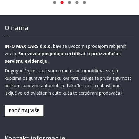
O nama
INFO MAX CARS d.o.o.
bavi se uvozom i prodajom rabljenih
vozila.
Sva vozila posjeduju certifikat o proizvođaču i
servisnu evidenciju.
Dugogodišnjim iskustvom u radu s automobilima, svojim
kupcima osigurava vrhunsku kvalitetu usluga te pruža sigurnost
prilikom kupovine automobila. Također vozila nabavljamo
isključivo od ovlaštenih auto kuća te certificirani prodavača !
PROČITAJ VIŠE
Kontakt informacije