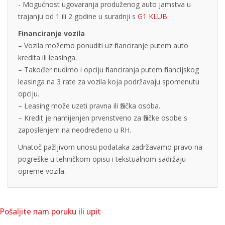
- Mogućnost ugovaranja produženog auto jamstva u
trajanju od 1 ili 2 godine u suradnji s
G1 KLUB
Financiranje vozila
– Vozila možemo ponuditi uz financiranje putem auto
kredita ili leasinga.
– Također nudimo i opciju financiranja putem financijskog
leasinga na 3 rate za vozila koja podržavaju spomenutu
opciju.
– Leasing može uzeti pravna ili fizička osoba.
– Kredit je namijenjen prvenstveno za fizičke osobe s
zaposlenjem na neodređeno u RH.
Unatoč pažljivom unosu podataka zadržavamo pravo na
pogreške u tehničkom opisu i tekstualnom sadržaju
opreme vozila.
Pošaljite nam poruku ili upit