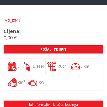
IMG_0367
Cijena:
0,00 €
POŠALJITE UPIT
.
Diesel
Ručni
0 km
3
cm
kW
Informativni izračun leasinga