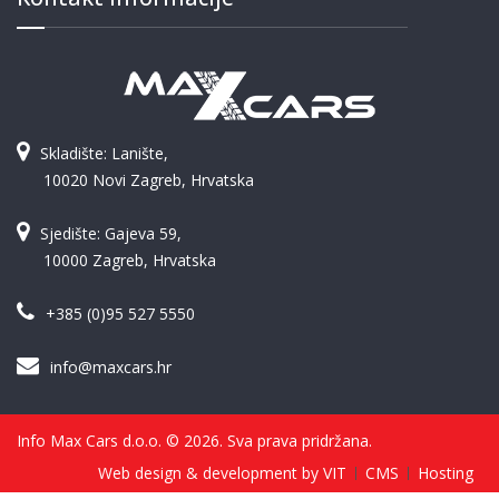
Skladište: Lanište,
10020 Novi Zagreb, Hrvatska
Sjedište: Gajeva 59,
10000 Zagreb, Hrvatska
+385 (0)95 527 5550
info@maxcars.hr
Info Max Cars d.o.o. © 2026. Sva prava pridržana.
Web design & development by VIT
CMS
Hosting