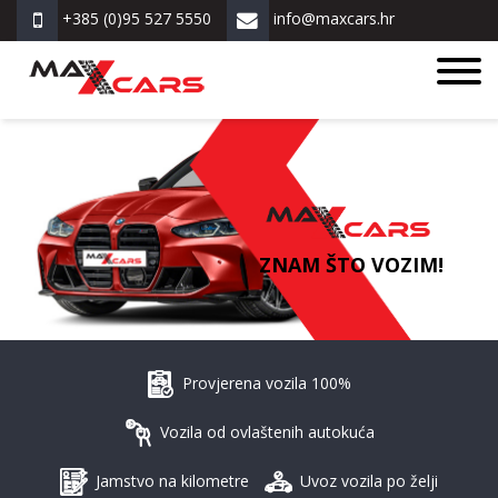
+385 (0)95 527 5550
info@maxcars.hr
ZNAM ŠTO VOZIM!
Provjerena vozila 100%
Vozila od ovlaštenih autokuća
Jamstvo na kilometre
Uvoz vozila po želji