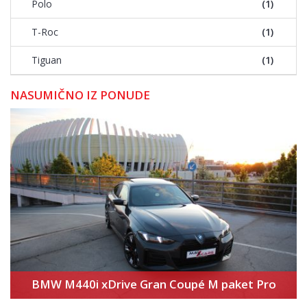
Polo
(1)
T-Roc
(1)
Tiguan
(1)
NASUMIČNO IZ PONUDE
BMW M440i xDrive Gran Coupé M paket Pro