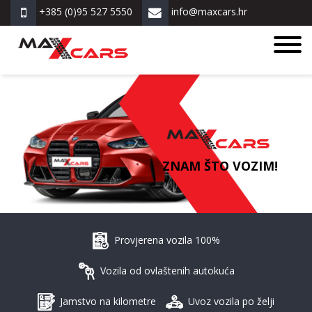
+385 (0)95 527 5550
info@maxcars.hr
ZNAM ŠTO VOZIM!
Provjerena vozila 100%
Vozila od ovlaštenih autokuća
Jamstvo na kilometre
Uvoz vozila po želji