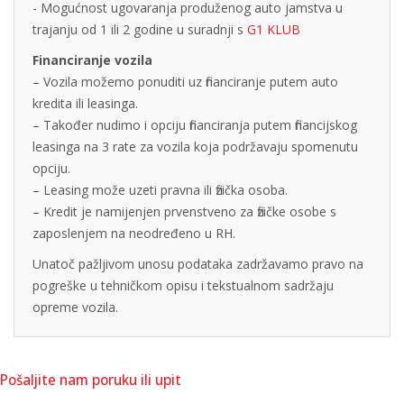
- Mogućnost ugovaranja produženog auto jamstva u
trajanju od 1 ili 2 godine u suradnji s
G1 KLUB
Financiranje vozila
– Vozila možemo ponuditi uz financiranje putem auto
kredita ili leasinga.
– Također nudimo i opciju financiranja putem financijskog
leasinga na 3 rate za vozila koja podržavaju spomenutu
opciju.
– Leasing može uzeti pravna ili fizička osoba.
– Kredit je namijenjen prvenstveno za fizičke osobe s
zaposlenjem na neodređeno u RH.
Unatoč pažljivom unosu podataka zadržavamo pravo na
pogreške u tehničkom opisu i tekstualnom sadržaju
opreme vozila.
Pošaljite nam poruku ili upit