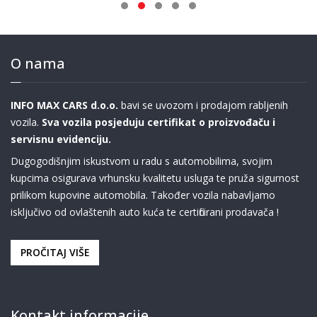
O nama
INFO MAX CARS d.o.o.
bavi se uvozom i prodajom rabljenih
vozila.
Sva vozila posjeduju certifikat o proizvođaču i
servisnu evidenciju.
Dugogodišnjim iskustvom u radu s automobilima, svojim
kupcima osigurava vrhunsku kvalitetu usluga te pruža sigurnost
prilikom kupovine automobila. Također vozila nabavljamo
isključivo od ovlaštenih auto kuća te certificirani prodavača !
PROČITAJ VIŠE
Kontakt informacije