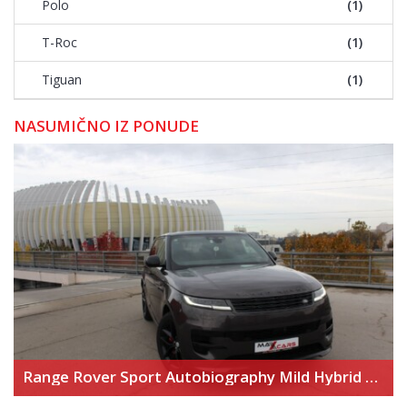
Polo
(1)
T-Roc
(1)
Tiguan
(1)
NASUMIČNO IZ PONUDE
Range Rover Sport Autobiography Mild Hybrid – Novi model