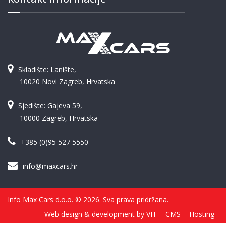
Skladište: Lanište,
10020 Novi Zagreb, Hrvatska
Sjedište: Gajeva 59,
10000 Zagreb, Hrvatska
+385 (0)95 527 5550
info@maxcars.hr
Info Max Cars d.o.o. © 2026. Sva prava pridržana.
Web design & development by VIT
CMS
Hosting