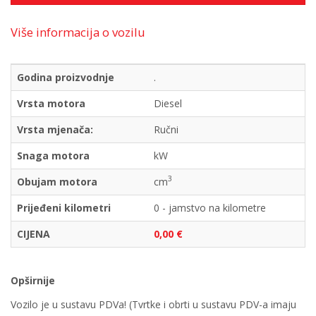
Više informacija o vozilu
Godina proizvodnje
.
Vrsta motora
Diesel
Vrsta mjenača:
Ručni
Snaga motora
kW
3
Obujam motora
cm
Prijeđeni kilometri
0 - jamstvo na kilometre
CIJENA
0,00 €
Opširnije
Vozilo je u sustavu PDVa! (Tvrtke i obrti u sustavu PDV-a imaju