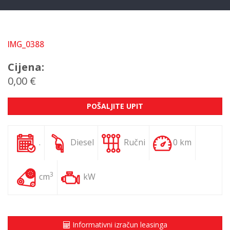
IMG_0388
Cijena:
0,00 €
POŠALJITE UPIT
.
Diesel
Ručni
0 km
3
cm
kW
Informativni izračun leasinga