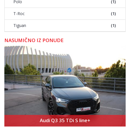
Polo
(1)
T-Roc
(1)
Tiguan
(1)
NASUMIČNO IZ PONUDE
Audi Q3 35 TDi S line+