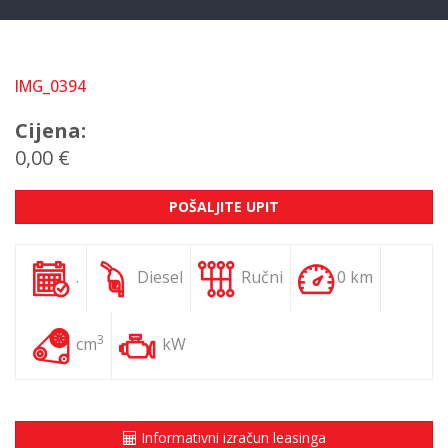
IMG_0394
Cijena:
0,00 €
POŠALJITE UPIT
.
Diesel
Ručni
0 km
3
cm
kW
Informativni izračun leasinga