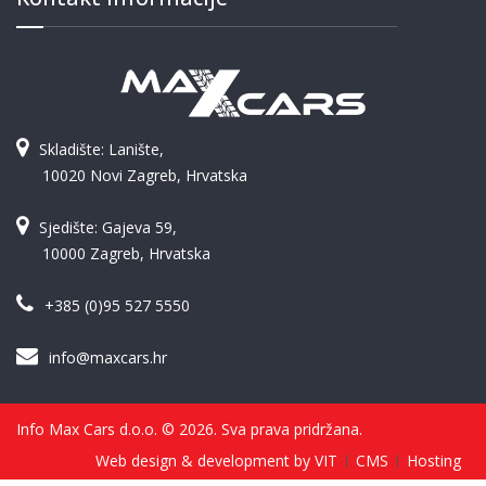
Skladište: Lanište,
10020 Novi Zagreb, Hrvatska
Sjedište: Gajeva 59,
10000 Zagreb, Hrvatska
+385 (0)95 527 5550
info@maxcars.hr
Info Max Cars d.o.o. © 2026. Sva prava pridržana.
Web design & development by VIT
CMS
Hosting