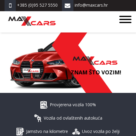
+385 (0)95 527 5550
info@maxcars.hr
ZNAM ŠTO VOZIM!
Provjerena vozila 100%
Vozila od ovlaštenih autokuća
Jamstvo na kilometre
Uvoz vozila po želji