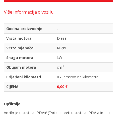
Više informacija o vozilu
Godina proizvodnje
.
Vrsta motora
Diesel
Vrsta mjenača:
Ručni
Snaga motora
kW
3
Obujam motora
cm
Prijeđeni kilometri
0 - jamstvo na kilometre
CIJENA
0,00 €
Opširnije
Vozilo je u sustavu PDVa! (Tvrtke i obrti u sustavu PDV-a imaju