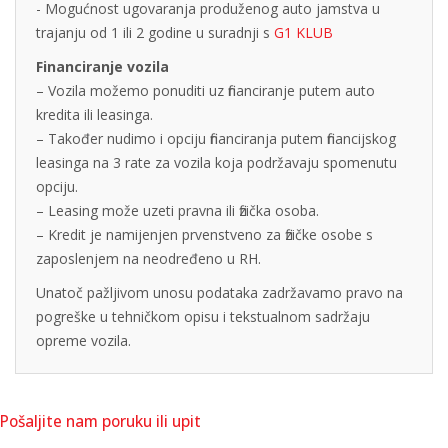
- Mogućnost ugovaranja produženog auto jamstva u
trajanju od 1 ili 2 godine u suradnji s
G1 KLUB
Financiranje vozila
– Vozila možemo ponuditi uz financiranje putem auto
kredita ili leasinga.
– Također nudimo i opciju financiranja putem financijskog
leasinga na 3 rate za vozila koja podržavaju spomenutu
opciju.
– Leasing može uzeti pravna ili fizička osoba.
– Kredit je namijenjen prvenstveno za fizičke osobe s
zaposlenjem na neodređeno u RH.
Unatoč pažljivom unosu podataka zadržavamo pravo na
pogreške u tehničkom opisu i tekstualnom sadržaju
opreme vozila.
Pošaljite nam poruku ili upit