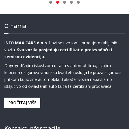
O nama
INFO MAX CARS d.o.o.
bavi se uvozom i prodajom rabljenih
vozila.
Sva vozila posjeduju certifikat o proizvođaču i
servisnu evidenciju.
Dugogodišnjim iskustvom u radu s automobilima, svojim
kupcima osigurava vrhunsku kvalitetu usluga te pruža sigurnost
prilikom kupovine automobila. Također vozila nabavljamo
isključivo od ovlaštenih auto kuća te certificirani prodavača !
PROČITAJ VIŠE
Kontakt informacije