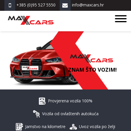
+385 (0)95 527 5550
info@maxcars.hr
ZNAM ŠTO VOZIM!
Provjerena vozila 100%
Vozila od ovlaštenih autokuća
Jamstvo na kilometre
Uvoz vozila po želji