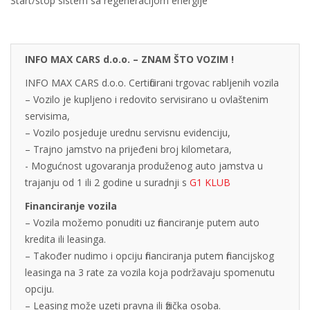
Start/stop sistem sa regeneracijom energije
INFO MAX CARS d.o.o. – ZNAM ŠTO VOZIM !
INFO MAX CARS d.o.o. Certificirani trgovac rabljenih vozila
– Vozilo je kupljeno i redovito servisirano u ovlaštenim
servisima,
– Vozilo posjeduje urednu servisnu evidenciju,
– Trajno jamstvo na prijeđeni broj kilometara,
- Mogućnost ugovaranja produženog auto jamstva u
trajanju od 1 ili 2 godine u suradnji s
G1 KLUB
Financiranje vozila
– Vozila možemo ponuditi uz financiranje putem auto
kredita ili leasinga.
– Također nudimo i opciju financiranja putem financijskog
leasinga na 3 rate za vozila koja podržavaju spomenutu
opciju.
– Leasing može uzeti pravna ili fizička osoba.