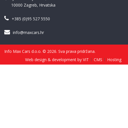
10000 Zagreb, Hrvatska
+385 (0)95 527 5550
info@maxcars.hr
Info Max Cars d.o.o. © 2026. Sva prava pridržana.
Web design & development by VIT
CMS
Hosting