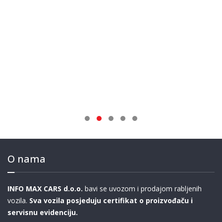
O nama
INFO MAX CARS d.o.o.
bavi se uvozom i prodajom rabljenih
vozila.
Sva vozila posjeduju certifikat o proizvođaču i
servisnu evidenciju.