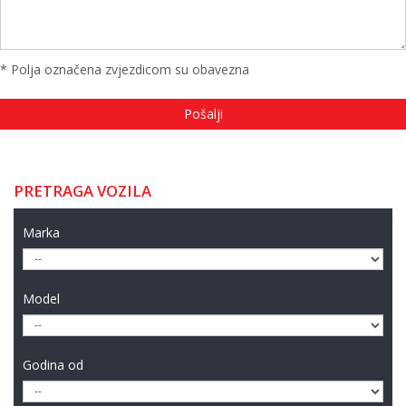
* Polja označena zvjezdicom su obavezna
PRETRAGA VOZILA
Marka
Model
Godina od