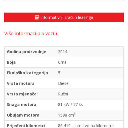
Informativni izračun leasinga
Više informacija o vozilu
Godina proizvodnje
2014.
Boja
Crna
Ekološka kategorija
5
Vrsta motora
Diesel
Vrsta mjenača:
Ručni
Snaga motora
81 kW / 77 ks
3
Obujam motora
1598 cm
Prijeđeni kilometri
86 419 - jamstvo na kilometre