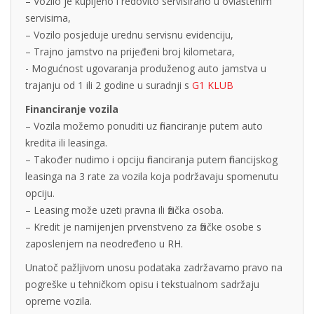
– Vozilo je kupljeno i redovito servisirano u ovlaštenim
servisima,
– Vozilo posjeduje urednu servisnu evidenciju,
– Trajno jamstvo na prijeđeni broj kilometara,
- Mogućnost ugovaranja produženog auto jamstva u
trajanju od 1 ili 2 godine u suradnji s
G1 KLUB
Financiranje vozila
– Vozila možemo ponuditi uz financiranje putem auto
kredita ili leasinga.
– Također nudimo i opciju financiranja putem financijskog
leasinga na 3 rate za vozila koja podržavaju spomenutu
opciju.
– Leasing može uzeti pravna ili fizička osoba.
– Kredit je namijenjen prvenstveno za fizičke osobe s
zaposlenjem na neodređeno u RH.
Unatoč pažljivom unosu podataka zadržavamo pravo na
pogreške u tehničkom opisu i tekstualnom sadržaju
opreme vozila.