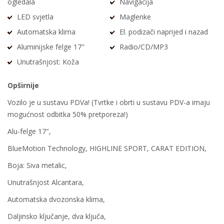
ogledala
Navigacija
LED svjetla
Maglenke
Automatska klima
El. podizači naprijed i nazad
Aluminijske felge 17"
Radio/CD/MP3
Unutrašnjost: Koža
Opširnije
Vozilo je u sustavu PDVa! (Tvrtke i obrti u sustavu PDV-a imaju
mogućnost odbitka 50% pretporeza!)
Alu-felge 17″,
BlueMotion Technology, HIGHLINE SPORT, CARAT EDITION,
Boja: Siva metalic,
Unutrašnjost Alcantara,
Automatska dvozonska klima,
Daljinsko ključanje, dva ključa,