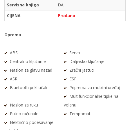
Servisna knjiga
DA
CIJENA
Prodano
Oprema
ABS
Servo
Centralno ključanje
Daljinsko ključanje
Naslon za glavu nazad
Zračni jastuci
ASR
ESP
Bluetooth priključak
Priprema za mobilni uređaj
Multifunkcionalne tipke na
Naslon za ruku
volanu
Putno računalo
Tempomat
Električno podešavanje