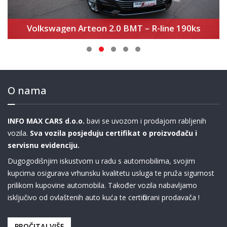
BMW 545e xDrive M Sport Edition
O nama
INFO MAX CARS d.o.o.
bavi se uvozom i prodajom rabljenih
vozila.
Sva vozila posjeduju certifikat o proizvođaču i
servisnu evidenciju.
Dugogodišnjim iskustvom u radu s automobilima, svojim
kupcima osigurava vrhunsku kvalitetu usluga te pruža sigurnost
prilikom kupovine automobila. Također vozila nabavljamo
isključivo od ovlaštenih auto kuća te certificirani prodavača !
PROČITAJ VIŠE