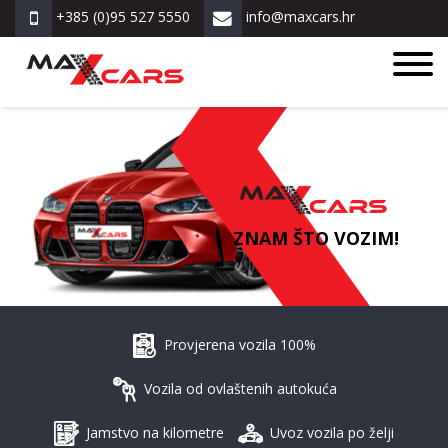
+385 (0)95 527 5550
info@maxcars.hr
ZNAM ŠTO VOZIM!
Provjerena vozila 100%
Vozila od ovlaštenih autokuća
Jamstvo na kilometre
Uvoz vozila po želji