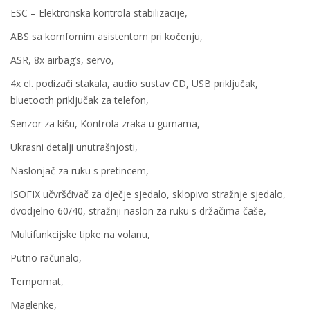
ESC – Elektronska kontrola stabilizacije,
ABS sa komfornim asistentom pri kočenju,
ASR, 8x airbag’s, servo,
4x el. podizači stakala, audio sustav CD, USB priključak,
bluetooth priključak za telefon,
Senzor za kišu, Kontrola zraka u gumama,
Ukrasni detalji unutrašnjosti,
Naslonjač za ruku s pretincem,
ISOFIX učvršćivač za dječje sjedalo, sklopivo stražnje sjedalo,
dvodjelno 60/40, stražnji naslon za ruku s držačima čaše,
Multifunkcijske tipke na volanu,
Putno računalo,
Tempomat,
Maglenke,