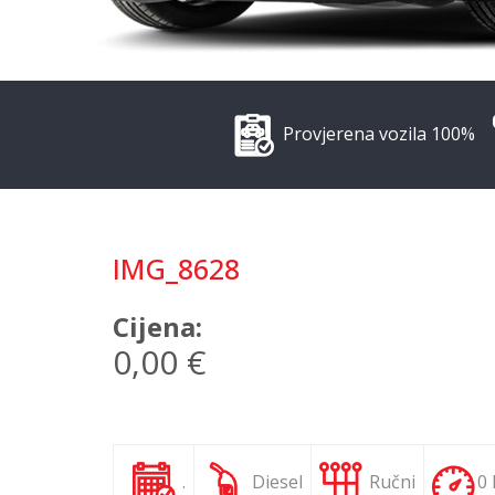
Provjerena vozila 100%
IMG_8628
Cijena:
0,00 €
.
Diesel
Ručni
0