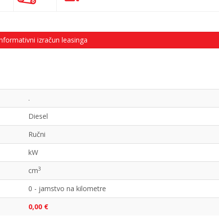
nformativni izračun leasinga
.
Diesel
Ručni
kW
3
cm
0 - jamstvo na kilometre
0,00 €