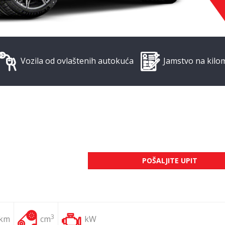
Vozila od ovlaštenih autokuća
Jamstvo na kilo
POŠALJITE UPIT
3
 km
cm
kW