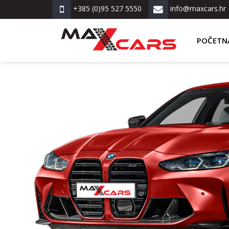
+385 (0)95 527 5550
info@maxcars.hr
POČETN