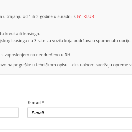
 trajanju od 1 ili 2 godine u suradnji s
G1 KLUB
 kredita ili leasinga.
cijskog leasinga na 3 rate za vozila koja podržavaju spomenutu opciju.
obe s zaposlenjem na neodređeno u RH.
vo na pogreške u tehničkom opisu i tekstualnom sadržaju opreme vo
E-mail
*