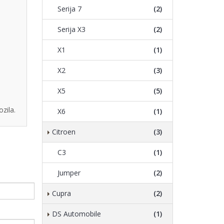
Serija 7
(2)
Serija X3
(2)
X1
(1)
X2
(3)
X5
(5)
zila.
X6
(1)
Citroen
(3)
C3
(1)
Jumper
(2)
Cupra
(2)
DS Automobile
(1)