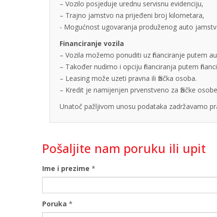
– Vozilo posjeduje urednu servisnu evidenciju,
– Trajno jamstvo na prijeđeni broj kilometara,
- Mogućnost ugovaranja produženog auto jamstva u
Financiranje vozila
– Vozila možemo ponuditi uz financiranje putem auto
– Također nudimo i opciju financiranja putem finan
– Leasing može uzeti pravna ili fizička osoba.
– Kredit je namijenjen prvenstveno za fizičke os
Unatoč pažljivom unosu podataka zadržavamo pra
Pošaljite nam poruku ili upit
Ime i prezime
*
Poruka
*