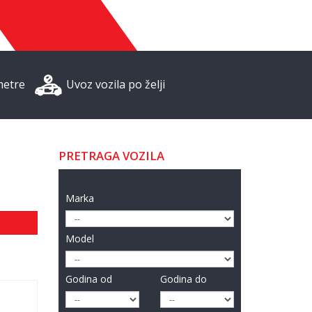
metre
Uvoz vozila po želji
PRETRAGA VOZILA
Marka
Model
Godina od
Godina do