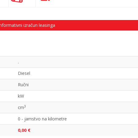
nformativni izračun leasinga
.
Diesel
Ručni
kW
3
cm
0 - jamstvo na kilometre
0,00 €