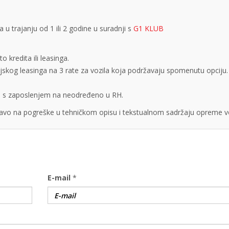
 trajanju od 1 ili 2 godine u suradnji s
G1 KLUB
 kredita ili leasinga.
cijskog leasinga na 3 rate za vozila koja podržavaju spomenutu opciju.
obe s zaposlenjem na neodređeno u RH.
vo na pogreške u tehničkom opisu i tekstualnom sadržaju opreme vo
E-mail
*