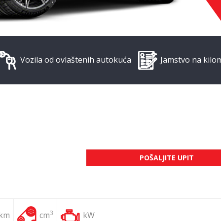
Vozila od ovlaštenih autokuća
Jamstvo na kilo
POŠALJITE UPIT
3
 km
cm
kW