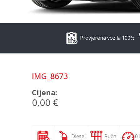
Provjerena vozila 100%
IMG_8673
Cijena:
0,00 €
.
Diesel
Ručni
0