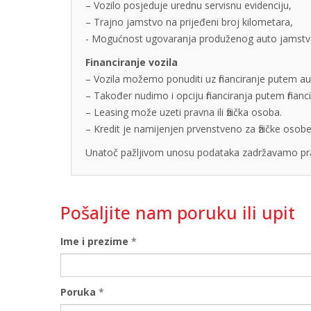
– Vozilo posjeduje urednu servisnu evidenciju,
– Trajno jamstvo na prijeđeni broj kilometara,
- Mogućnost ugovaranja produženog auto jamstva u
Financiranje vozila
– Vozila možemo ponuditi uz financiranje putem auto
– Također nudimo i opciju financiranja putem finan
– Leasing može uzeti pravna ili fizička osoba.
– Kredit je namijenjen prvenstveno za fizičke os
Unatoč pažljivom unosu podataka zadržavamo pra
Pošaljite nam poruku ili upit
Ime i prezime
*
Poruka
*