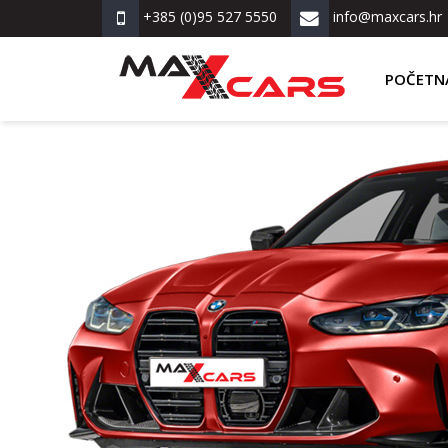
+385 (0)95 527 5550
info@maxcars.hr
POČETN