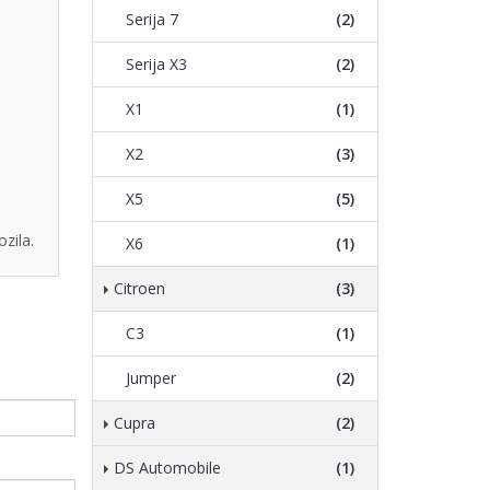
Serija 7
(2)
Serija X3
(2)
X1
(1)
X2
(3)
X5
(5)
zila.
X6
(1)
Citroen
(3)
C3
(1)
Jumper
(2)
Cupra
(2)
DS Automobile
(1)