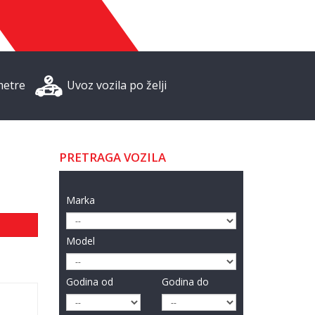
metre
Uvoz vozila po želji
PRETRAGA VOZILA
Marka
Model
Godina od
Godina do