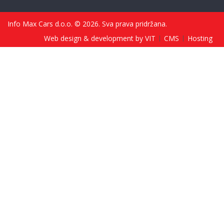
Info Max Cars d.o.o. © 2026. Sva prava pridržana.
Web design & development by VIT
CMS
Hosting