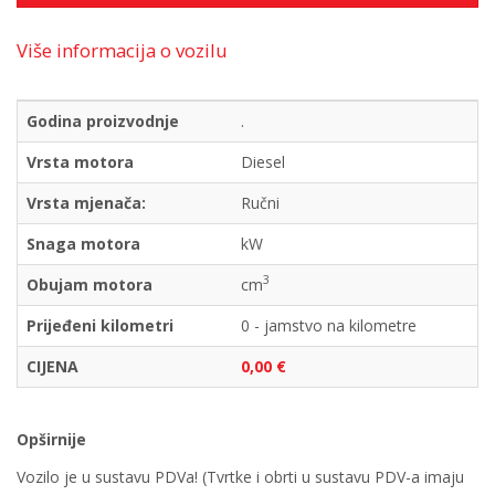
Više informacija o vozilu
Godina proizvodnje
.
Vrsta motora
Diesel
Vrsta mjenača:
Ručni
Snaga motora
kW
3
Obujam motora
cm
Prijeđeni kilometri
0 - jamstvo na kilometre
CIJENA
0,00 €
Opširnije
Vozilo je u sustavu PDVa! (Tvrtke i obrti u sustavu PDV-a imaju