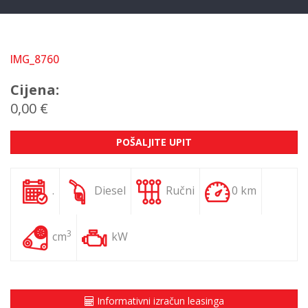
IMG_8760
Cijena:
0,00 €
POŠALJITE UPIT
.
Diesel
Ručni
0 km
3
cm
kW
Informativni izračun leasinga