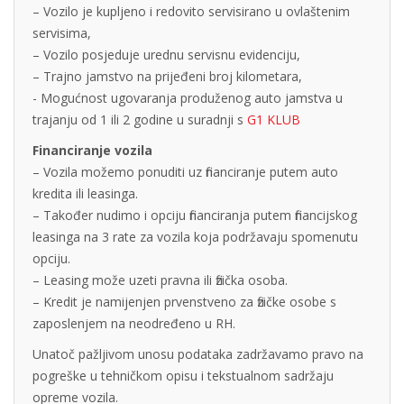
– Vozilo je kupljeno i redovito servisirano u ovlaštenim
servisima,
– Vozilo posjeduje urednu servisnu evidenciju,
– Trajno jamstvo na prijeđeni broj kilometara,
- Mogućnost ugovaranja produženog auto jamstva u
trajanju od 1 ili 2 godine u suradnji s
G1 KLUB
Financiranje vozila
– Vozila možemo ponuditi uz financiranje putem auto
kredita ili leasinga.
– Također nudimo i opciju financiranja putem financijskog
leasinga na 3 rate za vozila koja podržavaju spomenutu
opciju.
– Leasing može uzeti pravna ili fizička osoba.
– Kredit je namijenjen prvenstveno za fizičke osobe s
zaposlenjem na neodređeno u RH.
Unatoč pažljivom unosu podataka zadržavamo pravo na
pogreške u tehničkom opisu i tekstualnom sadržaju
opreme vozila.