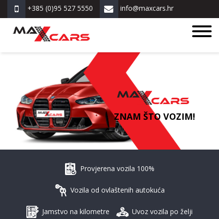
+385 (0)95 527 5550
info@maxcars.hr
ZNAM ŠTO VOZIM!
Provjerena vozila 100%
Vozila od ovlaštenih autokuća
Jamstvo na kilometre
Uvoz vozila po želji