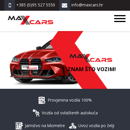
+385 (0)95 527 5550
info@maxcars.hr
ZNAM ŠTO VOZIM!
Provjerena vozila 100%
Vozila od ovlaštenih autokuća
Jamstvo na kilometre
Uvoz vozila po želji