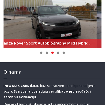
Audi Q3 35 TDi S line+
O nama
INFO MAX CARS d.o.o.
bavi se uvozom i prodajom rabljenih
vozila.
Sva vozila posjeduju certifikat o proizvođaču i
servisnu evidenciju.
Dugogodišnjim iskustvom u radu s automobilima, svojim