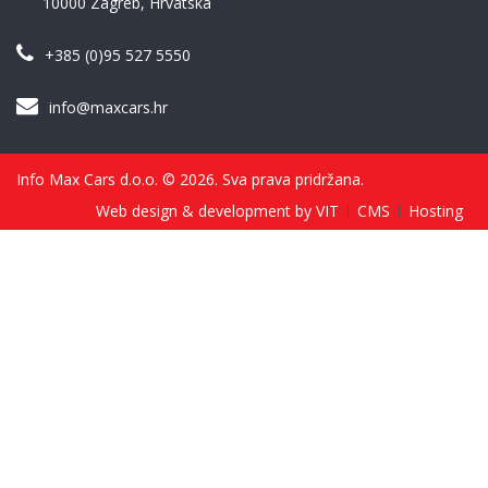
10000 Zagreb, Hrvatska
+385 (0)95 527 5550
info@maxcars.hr
Info Max Cars d.o.o. © 2026. Sva prava pridržana.
Web design & development by VIT
CMS
Hosting