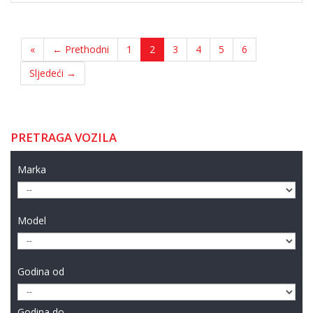
«
← Prethodni
1
2
3
4
5
6
Sljedeći →
PRETRAGA VOZILA
Marka
Model
Godina od
Godina do