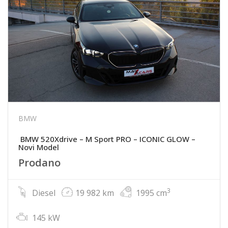
BMW
BMW 520Xdrive – M Sport PRO – ICONIC GLOW –
Novi Model
Prodano
3
Diesel
19 982 km
1995 cm
145 kW