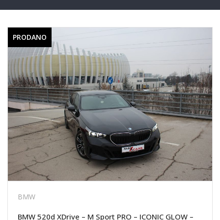
PRODANO
BMW
BMW 520d XDrive – M Sport PRO – ICONIC GLOW –