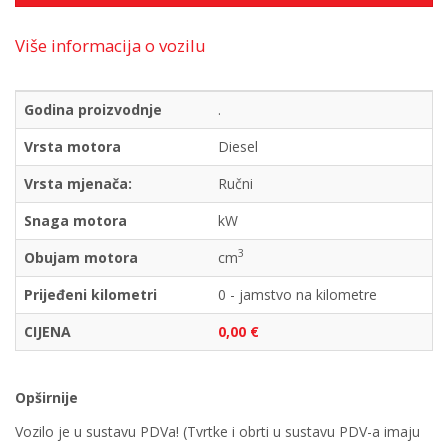
Više informacija o vozilu
Godina proizvodnje
.
Vrsta motora
Diesel
Vrsta mjenača:
Ručni
Snaga motora
kW
3
Obujam motora
cm
Prijeđeni kilometri
0 - jamstvo na kilometre
CIJENA
0,00 €
Opširnije
Vozilo je u sustavu PDVa! (Tvrtke i obrti u sustavu PDV-a imaju