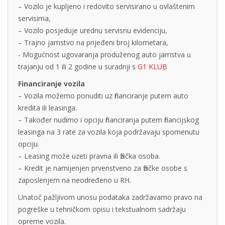
– Vozilo je kupljeno i redovito servisirano u ovlaštenim
servisima,
– Vozilo posjeduje urednu servisnu evidenciju,
– Trajno jamstvo na prijeđeni broj kilometara,
- Mogućnost ugovaranja produženog auto jamstva u
trajanju od 1 ili 2 godine u suradnji s
G1 KLUB
Financiranje vozila
– Vozila možemo ponuditi uz financiranje putem auto
kredita ili leasinga.
– Također nudimo i opciju financiranja putem financijskog
leasinga na 3 rate za vozila koja podržavaju spomenutu
opciju.
– Leasing može uzeti pravna ili fizička osoba.
– Kredit je namijenjen prvenstveno za fizičke osobe s
zaposlenjem na neodređeno u RH.
Unatoč pažljivom unosu podataka zadržavamo pravo na
pogreške u tehničkom opisu i tekstualnom sadržaju
opreme vozila.