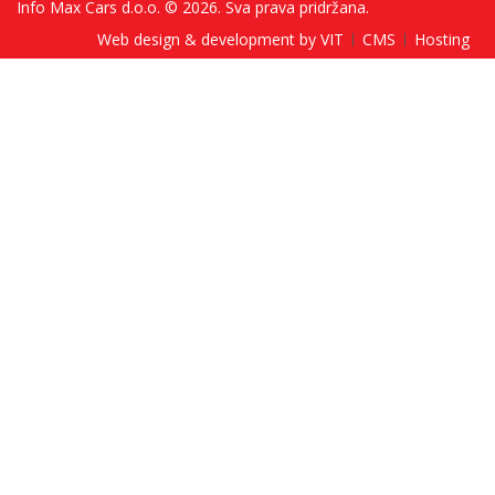
Info Max Cars d.o.o. © 2026. Sva prava pridržana.
Web design & development by VIT
CMS
Hosting