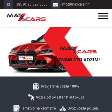
+385 (0)95 527 5550
info@maxcars.hr
ZNAM ŠTO VOZIM!
Provjerena vozila 100%
Vozila od ovlaštenih autokuća
Jamstvo na kilometre
Uvoz vozila po želji