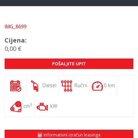
IMG_8699
Cijena:
0,00 €
POŠALJITE UPIT
.
Diesel
Ručni
0 km
3
cm
kW
Informativni izračun leasinga