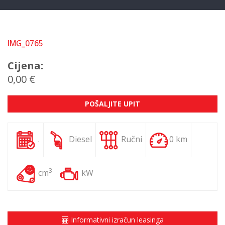
IMG_0765
Cijena:
0,00 €
POŠALJITE UPIT
.
Diesel
Ručni
0 km
3
cm
kW
Informativni izračun leasinga