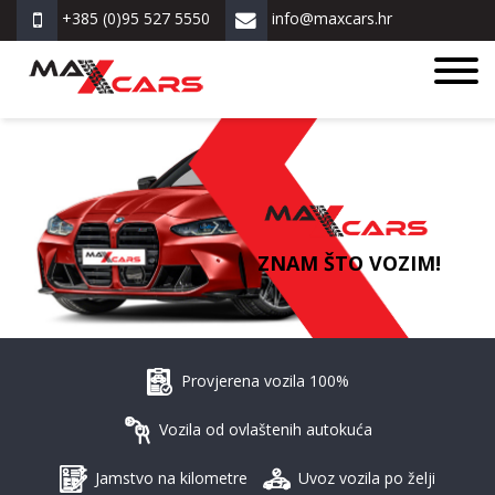
+385 (0)95 527 5550
info@maxcars.hr
ZNAM ŠTO VOZIM!
Provjerena vozila 100%
Vozila od ovlaštenih autokuća
Jamstvo na kilometre
Uvoz vozila po želji