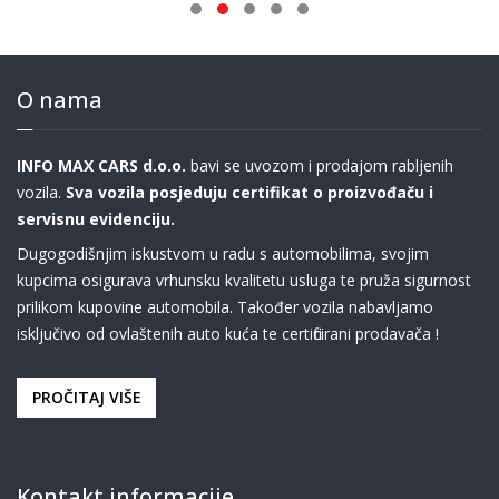
O nama
INFO MAX CARS d.o.o.
bavi se uvozom i prodajom rabljenih
vozila.
Sva vozila posjeduju certifikat o proizvođaču i
servisnu evidenciju.
Dugogodišnjim iskustvom u radu s automobilima, svojim
kupcima osigurava vrhunsku kvalitetu usluga te pruža sigurnost
prilikom kupovine automobila. Također vozila nabavljamo
isključivo od ovlaštenih auto kuća te certificirani prodavača !
PROČITAJ VIŠE
Kontakt informacije