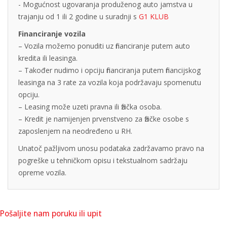
- Mogućnost ugovaranja produženog auto jamstva u
trajanju od 1 ili 2 godine u suradnji s
G1 KLUB
Financiranje vozila
– Vozila možemo ponuditi uz financiranje putem auto
kredita ili leasinga.
– Također nudimo i opciju financiranja putem financijskog
leasinga na 3 rate za vozila koja podržavaju spomenutu
opciju.
– Leasing može uzeti pravna ili fizička osoba.
– Kredit je namijenjen prvenstveno za fizičke osobe s
zaposlenjem na neodređeno u RH.
Unatoč pažljivom unosu podataka zadržavamo pravo na
pogreške u tehničkom opisu i tekstualnom sadržaju
opreme vozila.
Pošaljite nam poruku ili upit