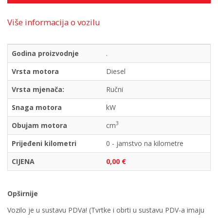
Više informacija o vozilu
Godina proizvodnje
.
Vrsta motora
Diesel
Vrsta mjenača:
Ručni
Snaga motora
kW
3
Obujam motora
cm
Prijeđeni kilometri
0 - jamstvo na kilometre
CIJENA
0,00 €
Opširnije
Vozilo je u sustavu PDVa! (Tvrtke i obrti u sustavu PDV-a imaju