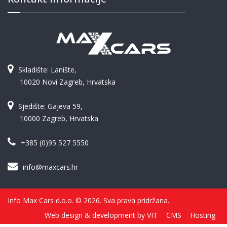
Skladište: Lanište,
10020 Novi Zagreb, Hrvatska
Sjedište: Gajeva 59,
10000 Zagreb, Hrvatska
+385 (0)95 527 5550
info@maxcars.hr
Info Max Cars d.o.o. © 2026. Sva prava pridržana.
Web design & development by VIT
CMS
Hosting