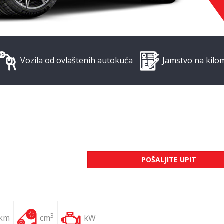
Vozila od ovlaštenih autokuća
Jamstvo na kilo
POŠALJITE UPIT
3
 km
cm
kW