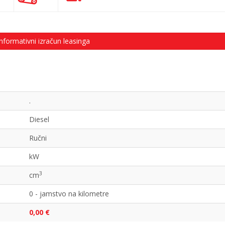
nformativni izračun leasinga
.
Diesel
Ručni
kW
3
cm
0 - jamstvo na kilometre
0,00 €