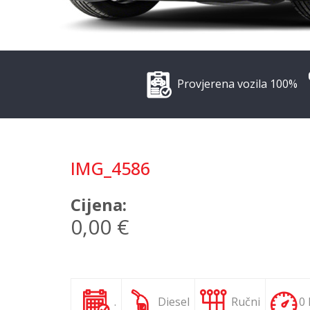
Provjerena vozila 100%
IMG_4586
Cijena:
0,00 €
.
Diesel
Ručni
0