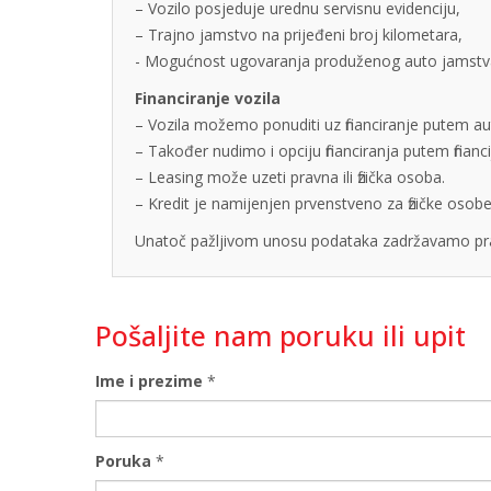
– Vozilo posjeduje urednu servisnu evidenciju,
– Trajno jamstvo na prijeđeni broj kilometara,
- Mogućnost ugovaranja produženog auto jamstva u
Financiranje vozila
– Vozila možemo ponuditi uz financiranje putem auto
– Također nudimo i opciju financiranja putem finan
– Leasing može uzeti pravna ili fizička osoba.
– Kredit je namijenjen prvenstveno za fizičke os
Unatoč pažljivom unosu podataka zadržavamo pra
Pošaljite nam poruku ili upit
Ime i prezime
*
Poruka
*