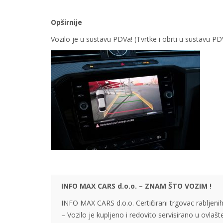
Opširnije
Vozilo je u sustavu PDVa! (Tvrtke i obrti u sustavu 
INFO MAX CARS d.o.o. – ZNAM ŠTO VOZIM !
INFO MAX CARS d.o.o. Certificirani trgovac rabljenih
– Vozilo je kupljeno i redovito servisirano u ovlaš