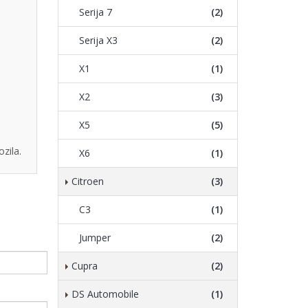
Serija 7
(2)
Serija X3
(2)
X1
(1)
X2
(3)
X5
(5)
zila.
X6
(1)
Citroen
(3)
C3
(1)
Jumper
(2)
Cupra
(2)
DS Automobile
(1)