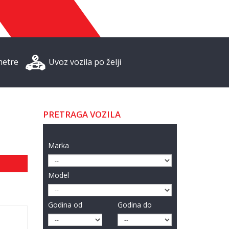
metre
Uvoz vozila po želji
PRETRAGA VOZILA
Marka
Model
Godina od
Godina do