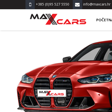
+385 (0)95 527 5550
info@maxcars.hr
POČETN