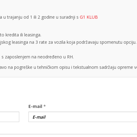
 trajanju od 1 ili 2 godine u suradnji s
G1 KLUB
 kredita ili leasinga.
cijskog leasinga na 3 rate za vozila koja podržavaju spomenutu opciju.
obe s zaposlenjem na neodređeno u RH.
vo na pogreške u tehničkom opisu i tekstualnom sadržaju opreme vo
E-mail
*