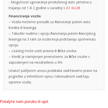
- Mogućnost ugovaranja produženog auto jamstva u
trajanju od 1 ili 2 godine u suradnji s
G1 KLUB
Financiranje vozila
– Vozila možemo ponuditi uz financiranje putem auto
kredita ili leasinga.
– Također nudimo i opciju financiranja putem financijskog
leasinga na 3 rate za vozila koja podržavaju spomenutu
opciju.
– Leasing može uzeti pravna ili fizička osoba.
– Kredit je namijenjen prvenstveno za fizičke osobe s
zaposlenjem na neodređeno u RH.
Unatoč pažljivom unosu podataka zadržavamo pravo na
pogreške u tehničkom opisu i tekstualnom sadržaju
opreme vozila.
Pošaljite nam poruku ili upit