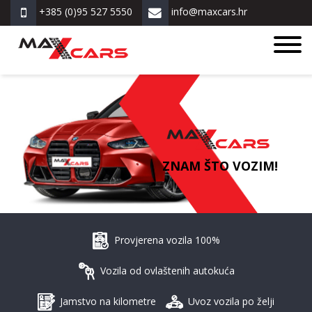
+385 (0)95 527 5550
info@maxcars.hr
ZNAM ŠTO VOZIM!
Provjerena vozila 100%
Vozila od ovlaštenih autokuća
Jamstvo na kilometre
Uvoz vozila po želji