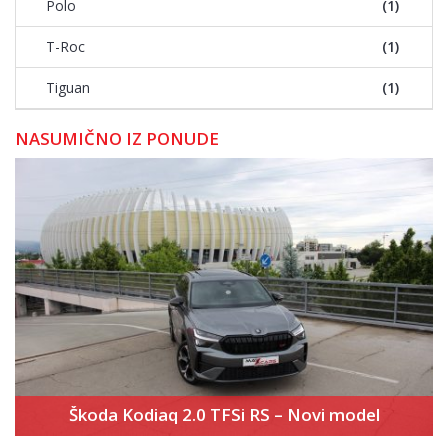
Polo
(1)
T-Roc
(1)
Tiguan
(1)
NASUMIČNO IZ PONUDE
Škoda Kodiaq 2.0 TFSi RS – Novi model