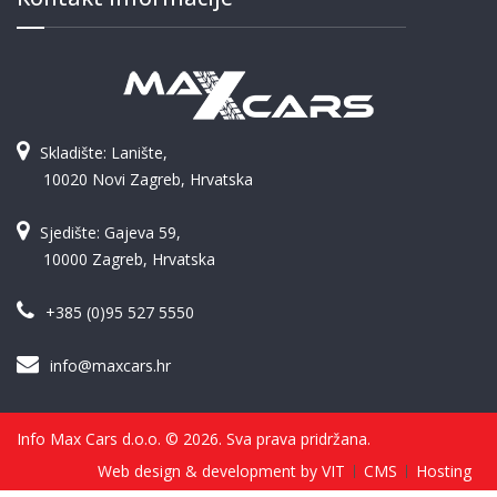
Skladište: Lanište,
10020 Novi Zagreb, Hrvatska
Sjedište: Gajeva 59,
10000 Zagreb, Hrvatska
+385 (0)95 527 5550
info@maxcars.hr
Info Max Cars d.o.o. © 2026. Sva prava pridržana.
Web design & development by VIT
CMS
Hosting