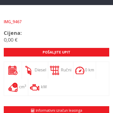
IMG_9467
Cijena:
0,00 €
POŠALJITE UPIT
.
Diesel
Ručni
0 km
3
cm
kW
Informativni izračun leasinga