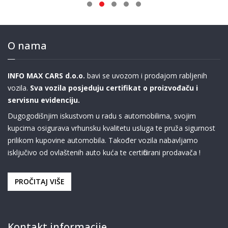
O nama
INFO MAX CARS d.o.o.
bavi se uvozom i prodajom rabljenih
vozila.
Sva vozila posjeduju certifikat o proizvođaču i
servisnu evidenciju.
Dugogodišnjim iskustvom u radu s automobilima, svojim
kupcima osigurava vrhunsku kvalitetu usluga te pruža sigurnost
prilikom kupovine automobila. Također vozila nabavljamo
isključivo od ovlaštenih auto kuća te certificirani prodavača !
PROČITAJ VIŠE
Kontakt informacije