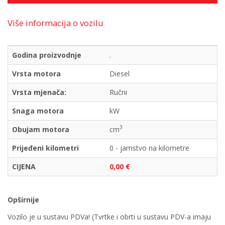
Više informacija o vozilu
Godina proizvodnje
.
Vrsta motora
Diesel
Vrsta mjenača:
Ručni
Snaga motora
kW
3
Obujam motora
cm
Prijeđeni kilometri
0 - jamstvo na kilometre
CIJENA
0,00 €
Opširnije
Vozilo je u sustavu PDVa! (Tvrtke i obrti u sustavu PDV-a imaju