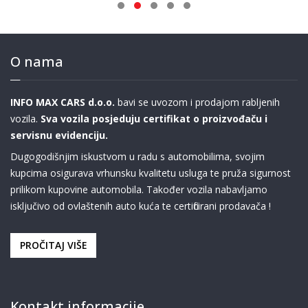
O nama
INFO MAX CARS d.o.o.
bavi se uvozom i prodajom rabljenih
vozila.
Sva vozila posjeduju certifikat o proizvođaču i
servisnu evidenciju.
Dugogodišnjim iskustvom u radu s automobilima, svojim
kupcima osigurava vrhunsku kvalitetu usluga te pruža sigurnost
prilikom kupovine automobila. Također vozila nabavljamo
isključivo od ovlaštenih auto kuća te certificirani prodavača !
PROČITAJ VIŠE
Kontakt informacije