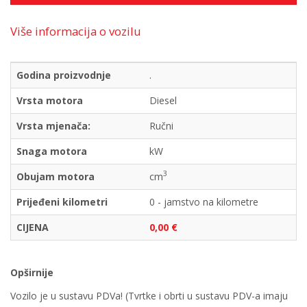
Više informacija o vozilu
Godina proizvodnje
.
Vrsta motora
Diesel
Vrsta mjenača:
Ručni
Snaga motora
kW
3
Obujam motora
cm
Prijeđeni kilometri
0 - jamstvo na kilometre
CIJENA
0,00 €
Opširnije
Vozilo je u sustavu PDVa! (Tvrtke i obrti u sustavu PDV-a imaju