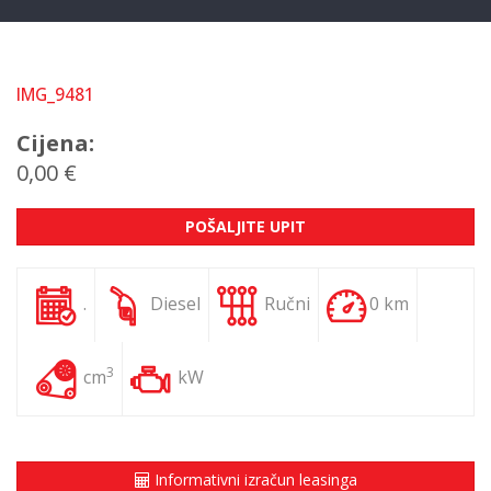
IMG_9481
Cijena:
0,00 €
POŠALJITE UPIT
.
Diesel
Ručni
0 km
3
cm
kW
Informativni izračun leasinga