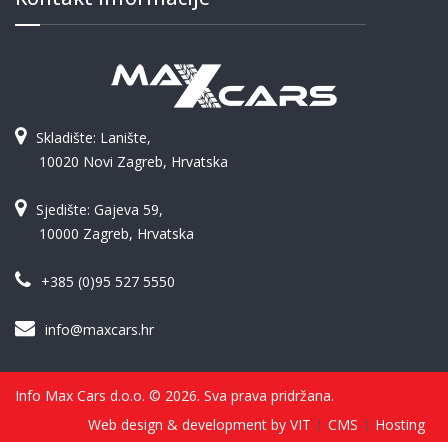
Skladište: Lanište,
10020 Novi Zagreb, Hrvatska
Sjedište: Gajeva 59,
10000 Zagreb, Hrvatska
+385 (0)95 527 5550
info@maxcars.hr
Info Max Cars d.o.o. © 2026. Sva prava pridržana.
Web design & development by VIT
CMS
Hosting