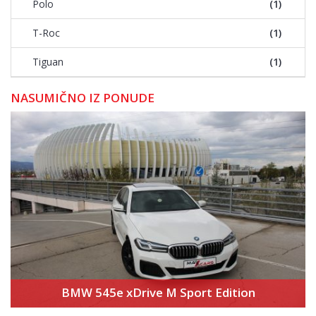
Polo
(1)
T-Roc
(1)
Tiguan
(1)
NASUMIČNO IZ PONUDE
BMW 545e xDrive M Sport Edition