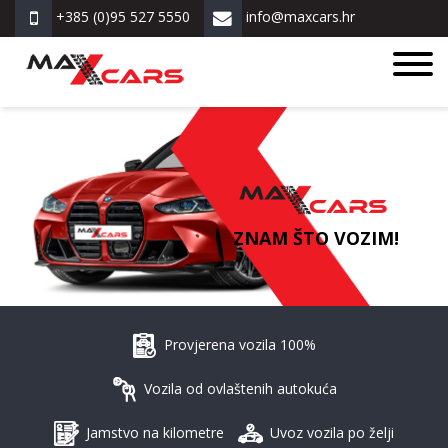
+385 (0)95 527 5550
info@maxcars.hr
ZNAM ŠTO VOZIM!
Provjerena vozila 100%
Vozila od ovlaštenih autokuća
Jamstvo na kilometre
Uvoz vozila po želji