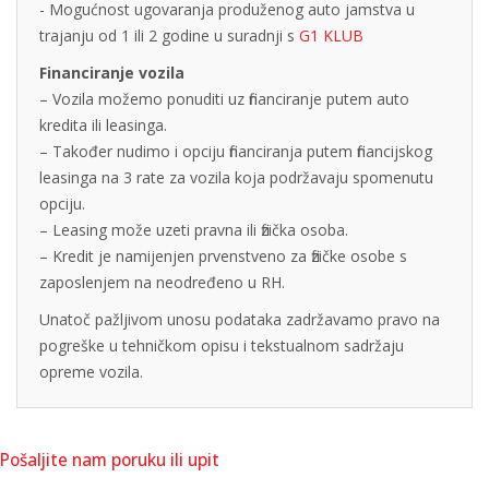
- Mogućnost ugovaranja produženog auto jamstva u
trajanju od 1 ili 2 godine u suradnji s
G1 KLUB
Financiranje vozila
– Vozila možemo ponuditi uz financiranje putem auto
kredita ili leasinga.
– Također nudimo i opciju financiranja putem financijskog
leasinga na 3 rate za vozila koja podržavaju spomenutu
opciju.
– Leasing može uzeti pravna ili fizička osoba.
– Kredit je namijenjen prvenstveno za fizičke osobe s
zaposlenjem na neodređeno u RH.
Unatoč pažljivom unosu podataka zadržavamo pravo na
pogreške u tehničkom opisu i tekstualnom sadržaju
opreme vozila.
Pošaljite nam poruku ili upit