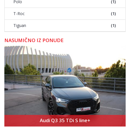
Polo
(1)
T-Roc
(1)
Tiguan
(1)
NASUMIČNO IZ PONUDE
Audi Q3 35 TDi S line+