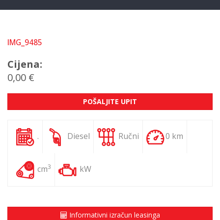
IMG_9485
Cijena:
0,00 €
POŠALJITE UPIT
.
Diesel
Ručni
0 km
3
cm
kW
Informativni izračun leasinga