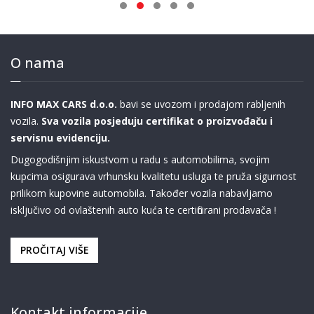
O nama
INFO MAX CARS d.o.o.
bavi se uvozom i prodajom rabljenih
vozila.
Sva vozila posjeduju certifikat o proizvođaču i
servisnu evidenciju.
Dugogodišnjim iskustvom u radu s automobilima, svojim
kupcima osigurava vrhunsku kvalitetu usluga te pruža sigurnost
prilikom kupovine automobila. Također vozila nabavljamo
isključivo od ovlaštenih auto kuća te certificirani prodavača !
PROČITAJ VIŠE
Kontakt informacije