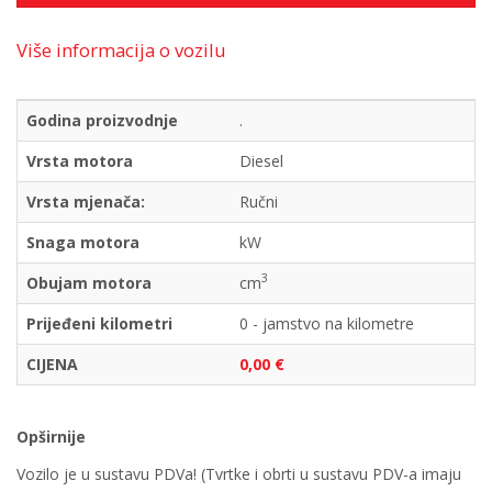
Više informacija o vozilu
Godina proizvodnje
.
Vrsta motora
Diesel
Vrsta mjenača:
Ručni
Snaga motora
kW
3
Obujam motora
cm
Prijeđeni kilometri
0 - jamstvo na kilometre
CIJENA
0,00 €
Opširnije
Vozilo je u sustavu PDVa! (Tvrtke i obrti u sustavu PDV-a imaju