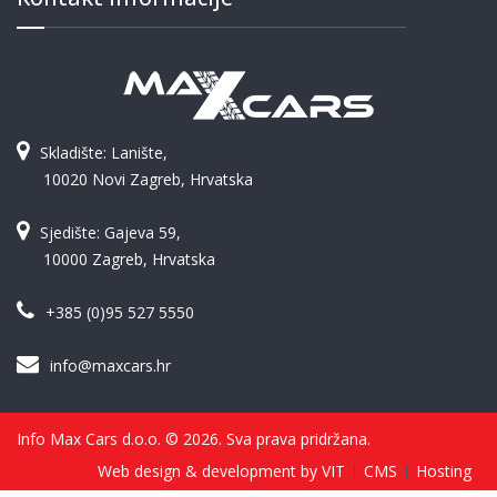
Skladište: Lanište,
10020 Novi Zagreb, Hrvatska
Sjedište: Gajeva 59,
10000 Zagreb, Hrvatska
+385 (0)95 527 5550
info@maxcars.hr
Info Max Cars d.o.o. © 2026. Sva prava pridržana.
Web design & development by VIT
CMS
Hosting