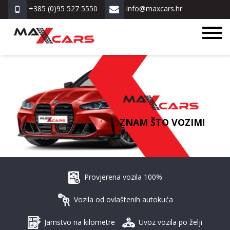
+385 (0)95 527 5550
info@maxcars.hr
ZNAM ŠTO VOZIM!
Provjerena vozila 100%
Vozila od ovlaštenih autokuća
Jamstvo na kilometre
Uvoz vozila po želji