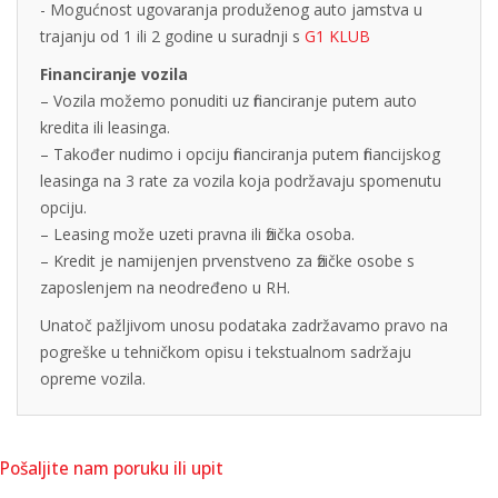
- Mogućnost ugovaranja produženog auto jamstva u
trajanju od 1 ili 2 godine u suradnji s
G1 KLUB
Financiranje vozila
– Vozila možemo ponuditi uz financiranje putem auto
kredita ili leasinga.
– Također nudimo i opciju financiranja putem financijskog
leasinga na 3 rate za vozila koja podržavaju spomenutu
opciju.
– Leasing može uzeti pravna ili fizička osoba.
– Kredit je namijenjen prvenstveno za fizičke osobe s
zaposlenjem na neodređeno u RH.
Unatoč pažljivom unosu podataka zadržavamo pravo na
pogreške u tehničkom opisu i tekstualnom sadržaju
opreme vozila.
Pošaljite nam poruku ili upit