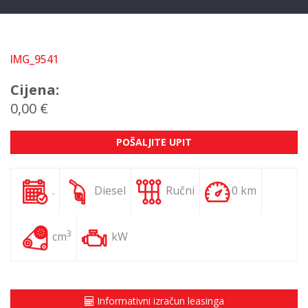
IMG_9541
Cijena:
0,00 €
POŠALJITE UPIT
.
Diesel
Ručni
0 km
3
cm
kW
Informativni izračun leasinga