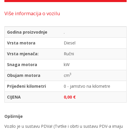
Više informacija o vozilu
Godina proizvodnje
.
Vrsta motora
Diesel
Vrsta mjenača:
Ručni
Snaga motora
kW
3
Obujam motora
cm
Prijeđeni kilometri
0 - jamstvo na kilometre
CIJENA
0,00 €
Opširnije
Vozilo je u sustavu PDVa! (Tvrtke i obrti u sustavu PDV-a imaju