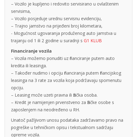
– Vozilo je kupljeno i redovito servisirano u ovlaštenim
servisima,
– Vozilo posjeduje urednu servisnu evidenciju,
– Trajno jamstvo na prijeđeni broj kilometara,
- Mogućnost ugovaranja produženog auto jamstva u
trajanju od 1 ili 2 godine u suradnji s
G1 KLUB
Financiranje vozila
– Vozila možemo ponuditi uz financiranje putem auto
kredita ili leasinga.
– Također nudimo i opciju financiranja putem financijskog
leasinga na 3 rate za vozila koja podržavaju spomenutu
opciju.
– Leasing može uzeti pravna ili fizička osoba.
– Kredit je namijenjen prvenstveno za fizičke osobe s
zaposlenjem na neodređeno u RH.
Unatoč pažljivom unosu podataka zadržavamo pravo na
pogreške u tehničkom opisu i tekstualnom sadržaju
opreme vozila.