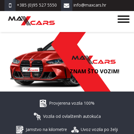
+385 (0)95 527 5550
info@maxcars.hr
ZNAM ŠTO VOZIM!
Provjerena vozila 100%
Vozila od ovlaštenih autokuća
Jamstvo na kilometre
Uvoz vozila po želji