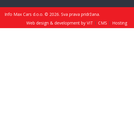
Info Max Cars d.o.o. © 2026. Sva prava pridržana.
Web design & development by VIT
CMS
Hosting