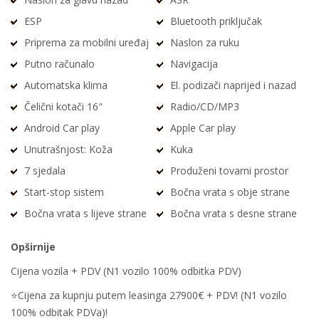
ESP
Bluetooth priključak
Priprema za mobilni uređaj
Naslon za ruku
Putno računalo
Navigacija
Automatska klima
El. podizači naprijed i nazad
Čelični kotači 16"
Radio/CD/MP3
Android Car play
Apple Car play
Unutrašnjost: Koža
Kuka
7 sjedala
Produženi tovarni prostor
Start-stop sistem
Bočna vrata s obje strane
Bočna vrata s lijeve strane
Bočna vrata s desne strane
Opširnije
Cijena vozila + PDV (N1 vozilo 100% odbitka PDV)
⭐️Cijena za kupnju putem leasinga 27900€ + PDV! (N1 vozilo
100% odbitak PDVa)!