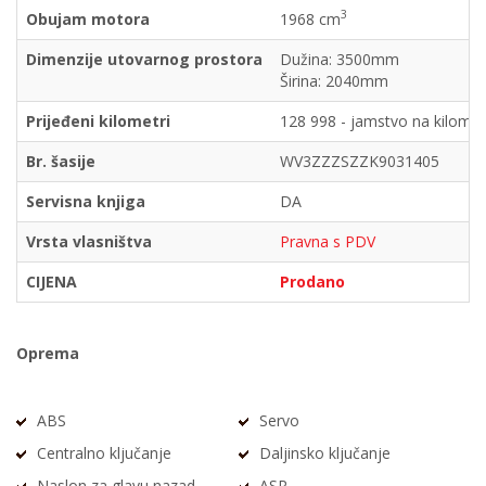
3
Obujam motora
1968 cm
Dimenzije utovarnog prostora
Dužina: 3500mm
Širina: 2040mm
Prijeđeni kilometri
128 998 - jamstvo na kilomet
Br. šasije
WV3ZZZSZZK9031405
Servisna knjiga
DA
Vrsta vlasništva
Pravna s PDV
CIJENA
Prodano
Oprema
ABS
Servo
Centralno ključanje
Daljinsko ključanje
Naslon za glavu nazad
ASR