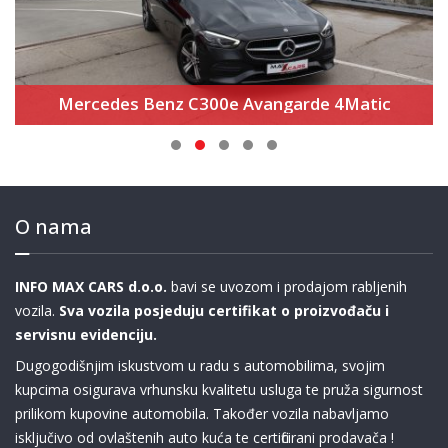
BMW M440i xDrive Gran Coupé M paket Pro
O nama
INFO MAX CARS d.o.o.
bavi se uvozom i prodajom rabljenih
vozila.
Sva vozila posjeduju certifikat o proizvođaču i
servisnu evidenciju.
Dugogodišnjim iskustvom u radu s automobilima, svojim
kupcima osigurava vrhunsku kvalitetu usluga te pruža sigurnost
prilikom kupovine automobila. Također vozila nabavljamo
isključivo od ovlaštenih auto kuća te certificirani prodavača !