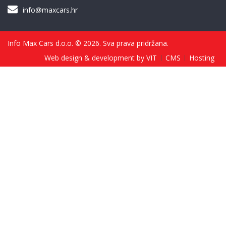
info@maxcars.hr
Info Max Cars d.o.o. © 2026. Sva prava pridržana.
Web design & development by VIT
CMS
Hosting