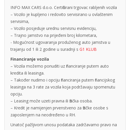
INFO MAX CARS d.o.o. Certificirani trgovac rabljenih vozila
– Vozilo je kupljeno i redovito servisirano u ovlaštenim
servisima,
– Vozilo posjeduje urednu servisnu evidenciju,
– Trajno jamstvo na prijeđeni broj kilometara,
- Mogućnost ugovaranja produženog auto jamstva u
trajanju od 1 ili 2 godine u suradnji s
G1 KLUB
Financiranje vozila
– Vozila možemo ponuditi uz financiranje putem auto
kredita ili leasinga.
– Također nudimo i opciju financiranja putem financijskog
leasinga na 3 rate za vozila koja podržavaju spomenutu
opciju.
– Leasing može uzeti pravna ili fizička osoba.
– Kredit je namijenjen prvenstveno za fizičke osobe s
zaposlenjem na neodređeno u RH.
Unatoč pažljivom unosu podataka zadržavamo pravo na