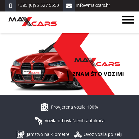
+385 (0)95 527 5550
info@maxcars.hr
ZNAM ŠTO VOZIM!
Provjerena vozila 100%
Vozila od ovlaštenih autokuća
Jamstvo na kilometre
Uvoz vozila po želji