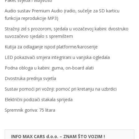
Paket svjetla i vidljivosti
Audio sustav Premium Audio (radio, sučelje za SD karticu
funkcija reprodukcije MP3)
Stražnji zid s prozorom, sjedala u vozačevoj kabini: dvostruko
suvozačevo sjedalo s spremištem
Kutija za odlaganje ispod platforme/karoserije
LED pokazivači smjera integrirani u vanjska ogledala
Podna obloga u kabini: guma, on-board alati
Dvostruka prednja svjetla
Sustav pomoći pri vožnji: pomoć pri kretanju na uzbrdici
Električni podizači stakala sprijeda
Spremnik goriva: 75 litara
INFO MAX CARS d.o.o. – ZNAM ŠTO VOZIM !