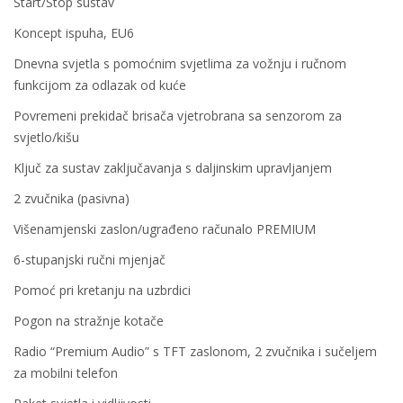
Start/Stop sustav
Koncept ispuha, EU6
Dnevna svjetla s pomoćnim svjetlima za vožnju i ručnom
funkcijom za odlazak od kuće
Povremeni prekidač brisača vjetrobrana sa senzorom za
svjetlo/kišu
Ključ za sustav zaključavanja s daljinskim upravljanjem
2 zvučnika (pasivna)
Višenamjenski zaslon/ugrađeno računalo PREMIUM
6-stupanjski ručni mjenjač
Pomoć pri kretanju na uzbrdici
Pogon na stražnje kotače
Radio “Premium Audio” s TFT zaslonom, 2 zvučnika i sučeljem
za mobilni telefon