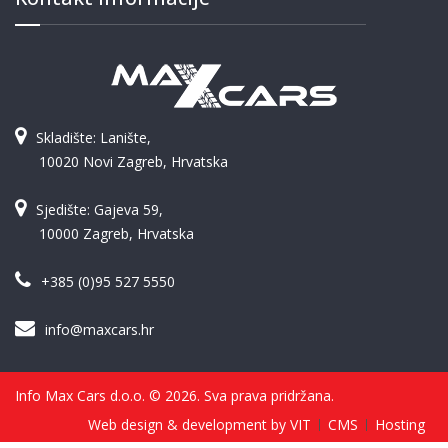
Skladište: Lanište,
10020 Novi Zagreb, Hrvatska
Sjedište: Gajeva 59,
10000 Zagreb, Hrvatska
+385 (0)95 527 5550
info@maxcars.hr
Info Max Cars d.o.o. © 2026. Sva prava pridržana.
Web design & development by VIT
CMS
Hosting