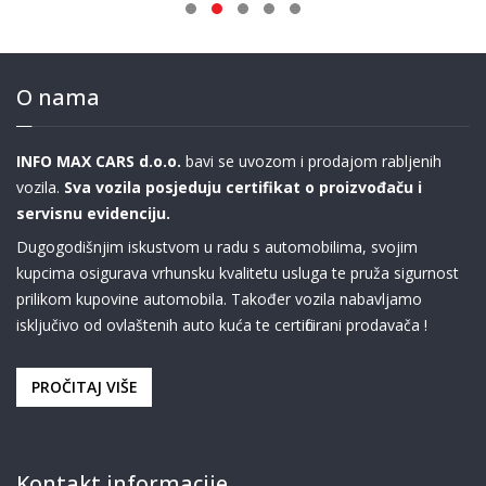
O nama
INFO MAX CARS d.o.o.
bavi se uvozom i prodajom rabljenih
vozila.
Sva vozila posjeduju certifikat o proizvođaču i
servisnu evidenciju.
Dugogodišnjim iskustvom u radu s automobilima, svojim
kupcima osigurava vrhunsku kvalitetu usluga te pruža sigurnost
prilikom kupovine automobila. Također vozila nabavljamo
isključivo od ovlaštenih auto kuća te certificirani prodavača !
PROČITAJ VIŠE
Kontakt informacije