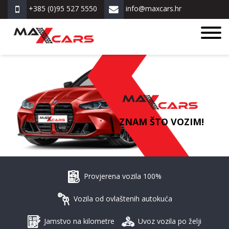
+385 (0)95 527 5550
info@maxcars.hr
ZNAM ŠTO VOZIM!
Provjerena vozila 100%
Vozila od ovlaštenih autokuća
Jamstvo na kilometre
Uvoz vozila po želji