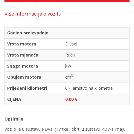
Više informacija o vozilu
Godina proizvodnje
.
Vrsta motora
Diesel
Vrsta mjenača:
Ručni
Snaga motora
kW
3
Obujam motora
cm
Prijeđeni kilometri
0 - jamstvo na kilometre
CIJENA
0,00 €
Opširnije
Vozilo je u sustavu PDVa! (Tvrtke i obrti u sustavu PDV-a imaju