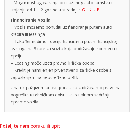
- Mogućnost ugovaranja produženog auto jamstva u
trajanju od 1 ili 2 godine u suradnji s
G1 KLUB
Financiranje vozila
– Vozila možemo ponuditi uz financiranje putem auto
kredita ili leasinga.
– Također nudimo i opciju financiranja putem financijskog
leasinga na 3 rate za vozila koja podržavaju spomenutu
opciju.
– Leasing može uzeti pravna ili fizička osoba.
– Kredit je namijenjen prvenstveno za fizičke osobe s
zaposlenjem na neodređeno u RH.
Unatoč pažljivom unosu podataka zadržavamo pravo na
pogreške u tehničkom opisu i tekstualnom sadržaju
opreme vozila.
Pošaljite nam poruku ili upit