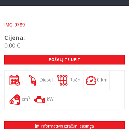
IMG_9789
Cijena:
0,00 €
POŠALJITE UPIT
.
Diesel
Ručni
0 km
3
cm
kW
Informativni izračun leasinga