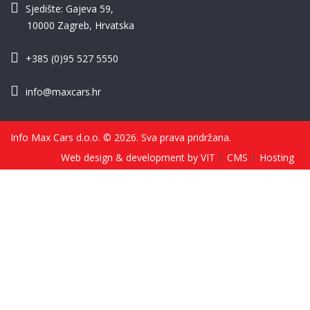
Sjedište: Gajeva 59,
10000 Zagreb, Hrvatska
+385 (0)95 527 5550
info@maxcars.hr
Info Max Cars d.o.o. © 2026. Sva prava pridržana.
Web design & development by VIT
CMS
Hosting