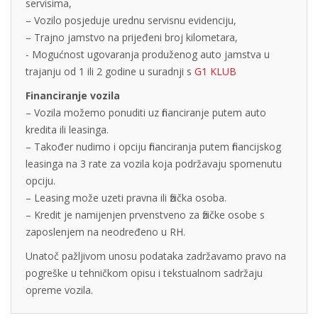
servisima,
– Vozilo posjeduje urednu servisnu evidenciju,
– Trajno jamstvo na prijeđeni broj kilometara,
- Mogućnost ugovaranja produženog auto jamstva u
trajanju od 1 ili 2 godine u suradnji s
G1 KLUB
Financiranje vozila
– Vozila možemo ponuditi uz financiranje putem auto
kredita ili leasinga.
– Također nudimo i opciju financiranja putem financijskog
leasinga na 3 rate za vozila koja podržavaju spomenutu
opciju.
– Leasing može uzeti pravna ili fizička osoba.
– Kredit je namijenjen prvenstveno za fizičke osobe s
zaposlenjem na neodređeno u RH.
Unatoč pažljivom unosu podataka zadržavamo pravo na
pogreške u tehničkom opisu i tekstualnom sadržaju
opreme vozila.