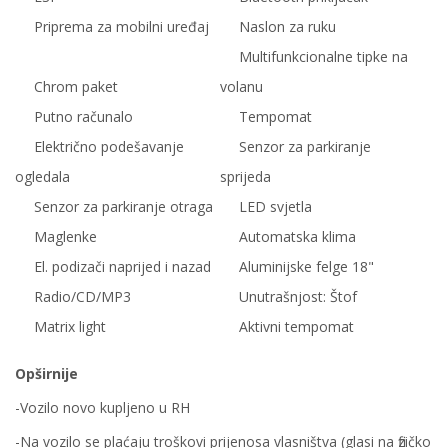
Priprema za mobilni uređaj
Naslon za ruku
Multifunkcionalne tipke na
Chrom paket
volanu
Putno računalo
Tempomat
Električno podešavanje
Senzor za parkiranje
ogledala
sprijeda
Senzor za parkiranje otraga
LED svjetla
Maglenke
Automatska klima
El. podizači naprijed i nazad
Aluminijske felge 18"
Radio/CD/MP3
Unutrašnjost: Štof
Matrix light
Aktivni tempomat
Opširnije
-Vozilo novo kupljeno u RH
-Na vozilo se plaćaju troškovi prijenosa vlasništva (glasi na fizičko