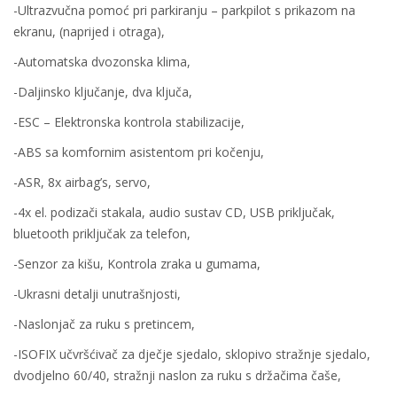
-Ultrazvučna pomoć pri parkiranju – parkpilot s prikazom na
ekranu, (naprijed i otraga),
-Automatska dvozonska klima,
-Daljinsko ključanje, dva ključa,
-ESC – Elektronska kontrola stabilizacije,
-ABS sa komfornim asistentom pri kočenju,
-ASR, 8x airbag’s, servo,
-4x el. podizači stakala, audio sustav CD, USB priključak,
bluetooth priključak za telefon,
-Senzor za kišu, Kontrola zraka u gumama,
-Ukrasni detalji unutrašnjosti,
-Naslonjač za ruku s pretincem,
-ISOFIX učvršćivač za dječje sjedalo, sklopivo stražnje sjedalo,
dvodjelno 60/40, stražnji naslon za ruku s držačima čaše,