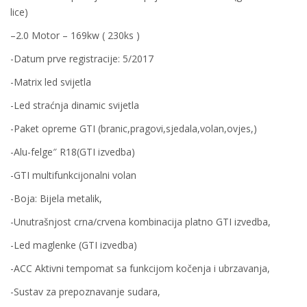
lice)
–2.0 Motor – 169kw ( 230ks )
-Datum prve registracije: 5/2017
-Matrix led svijetla
-Led straćnja dinamic svijetla
-Paket opreme GTI (branic,pragovi,sjedala,volan,ovjes,)
-Alu-felge″ R18(GTI izvedba)
-GTI multifunkcijonalni volan
-Boja: Bijela metalik,
-Unutrašnjost crna/crvena kombinacija platno GTI izvedba,
-Led maglenke (GTI izvedba)
-ACC Aktivni tempomat sa funkcijom kočenja i ubrzavanja,
-Sustav za prepoznavanje sudara,