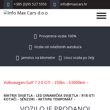
+385 (0)95 527 5550
info@maxcars.hr
ZNAM ŠTO VOZIM!
Provjerena vozila 100%
Vozila od ovlaštenih autokuća
Jamstvo na kilometre
Uvoz vozila po želji
Volkswagen Golf 7 2.0 GTI – 230ks – 53000km –
**
PRODANO **
MATRIX SVIJETLA - LED DINAMIČKA SVIJETLA - R18 GTI
KOTAČI - SENZORI - AKTIVNI TEMPOMAT -
VOZILO JE PRODANO!