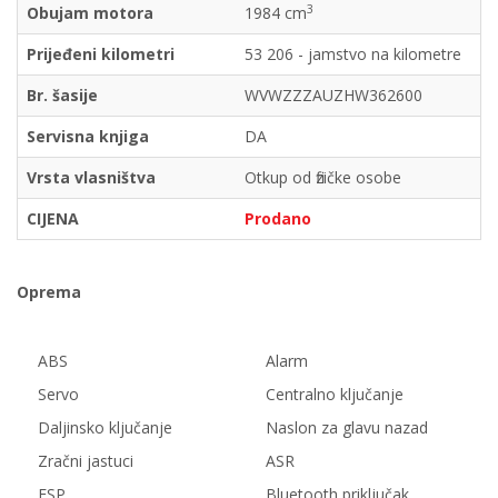
3
Obujam motora
1984 cm
Prijeđeni kilometri
53 206 - jamstvo na kilometre
Br. šasije
WVWZZZAUZHW362600
Servisna knjiga
DA
Vrsta vlasništva
Otkup od fizičke osobe
CIJENA
Prodano
Oprema
ABS
Alarm
Servo
Centralno ključanje
Daljinsko ključanje
Naslon za glavu nazad
Zračni jastuci
ASR
ESP
Bluetooth priključak