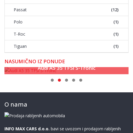
Passat
(12)
Polo
(1)
T-Roc
(1)
Tiguan
(1)
NASUMIČNO IZ PONUDE
Audi A5 35 TFSi S-Tronic
O nama
INFO MAX CARS d.o.o.
bavi se uvozom i prodajom rabljenih