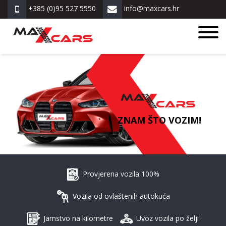
+385 (0)95 527 5550
info@maxcars.hr
ZNAM ŠTO VOZIM!
Provjerena vozila 100%
Vozila od ovlaštenih autokuća
Jamstvo na kilometre
Uvoz vozila po želji