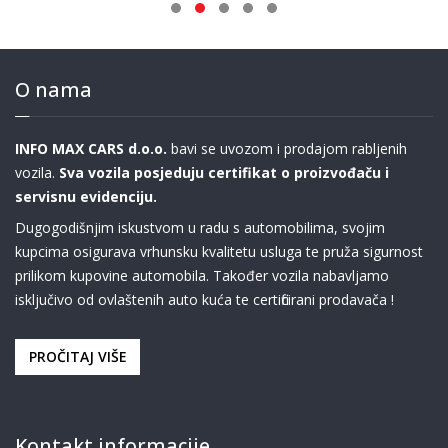
O nama
INFO MAX CARS d.o.o.
bavi se uvozom i prodajom rabljenih
vozila.
Sva vozila posjeduju certifikat o proizvođaču i
servisnu evidenciju.
Dugogodišnjim iskustvom u radu s automobilima, svojim
kupcima osigurava vrhunsku kvalitetu usluga te pruža sigurnost
prilikom kupovine automobila. Također vozila nabavljamo
isključivo od ovlaštenih auto kuća te certificirani prodavača !
PROČITAJ VIŠE
Kontakt informacije