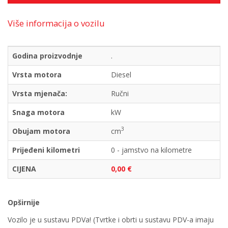
Više informacija o vozilu
Godina proizvodnje
.
Vrsta motora
Diesel
Vrsta mjenača:
Ručni
Snaga motora
kW
3
Obujam motora
cm
Prijeđeni kilometri
0 - jamstvo na kilometre
CIJENA
0,00 €
Opširnije
Vozilo je u sustavu PDVa! (Tvrtke i obrti u sustavu PDV-a imaju