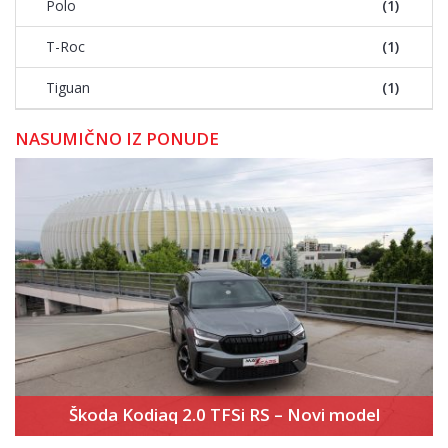
Polo
(1)
T-Roc
(1)
Tiguan
(1)
NASUMIČNO IZ PONUDE
Škoda Kodiaq 2.0 TFSi RS – Novi model