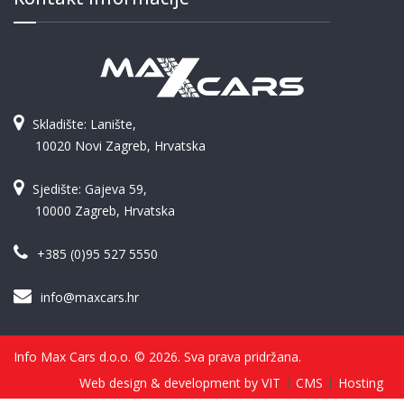
Skladište: Lanište,
10020 Novi Zagreb, Hrvatska
Sjedište: Gajeva 59,
10000 Zagreb, Hrvatska
+385 (0)95 527 5550
info@maxcars.hr
Info Max Cars d.o.o. © 2026. Sva prava pridržana.
Web design & development by VIT
CMS
Hosting