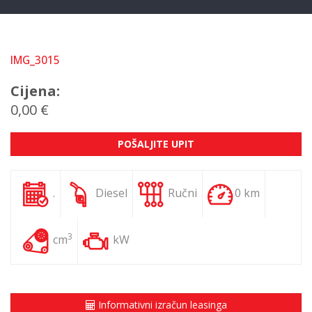
IMG_3015
Cijena:
0,00 €
POŠALJITE UPIT
.
Diesel
Ručni
0 km
3
cm
kW
Informativni izračun leasinga