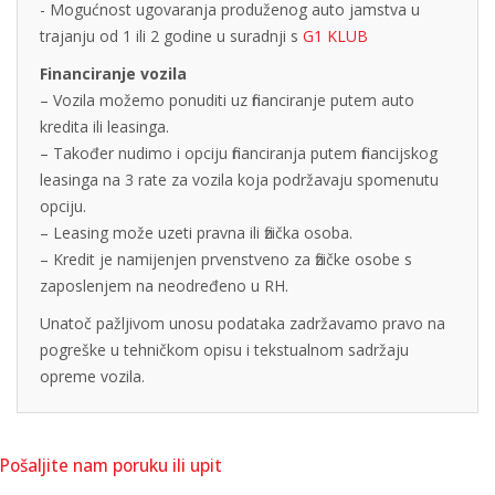
- Mogućnost ugovaranja produženog auto jamstva u
trajanju od 1 ili 2 godine u suradnji s
G1 KLUB
Financiranje vozila
– Vozila možemo ponuditi uz financiranje putem auto
kredita ili leasinga.
– Također nudimo i opciju financiranja putem financijskog
leasinga na 3 rate za vozila koja podržavaju spomenutu
opciju.
– Leasing može uzeti pravna ili fizička osoba.
– Kredit je namijenjen prvenstveno za fizičke osobe s
zaposlenjem na neodređeno u RH.
Unatoč pažljivom unosu podataka zadržavamo pravo na
pogreške u tehničkom opisu i tekstualnom sadržaju
opreme vozila.
Pošaljite nam poruku ili upit