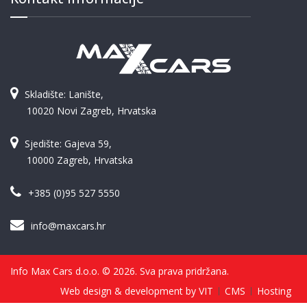
Skladište: Lanište,
10020 Novi Zagreb, Hrvatska
Sjedište: Gajeva 59,
10000 Zagreb, Hrvatska
+385 (0)95 527 5550
info@maxcars.hr
Info Max Cars d.o.o. © 2026. Sva prava pridržana.
Web design & development by VIT
CMS
Hosting