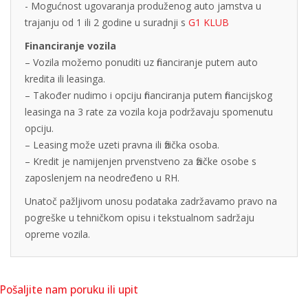
- Mogućnost ugovaranja produženog auto jamstva u
trajanju od 1 ili 2 godine u suradnji s
G1 KLUB
Financiranje vozila
– Vozila možemo ponuditi uz financiranje putem auto
kredita ili leasinga.
– Također nudimo i opciju financiranja putem financijskog
leasinga na 3 rate za vozila koja podržavaju spomenutu
opciju.
– Leasing može uzeti pravna ili fizička osoba.
– Kredit je namijenjen prvenstveno za fizičke osobe s
zaposlenjem na neodređeno u RH.
Unatoč pažljivom unosu podataka zadržavamo pravo na
pogreške u tehničkom opisu i tekstualnom sadržaju
opreme vozila.
Pošaljite nam poruku ili upit