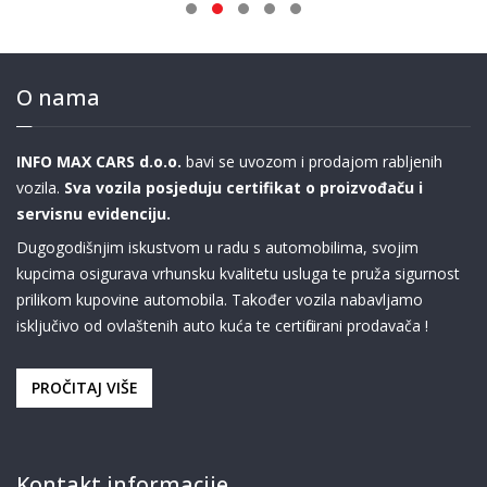
O nama
INFO MAX CARS d.o.o.
bavi se uvozom i prodajom rabljenih
vozila.
Sva vozila posjeduju certifikat o proizvođaču i
servisnu evidenciju.
Dugogodišnjim iskustvom u radu s automobilima, svojim
kupcima osigurava vrhunsku kvalitetu usluga te pruža sigurnost
prilikom kupovine automobila. Također vozila nabavljamo
isključivo od ovlaštenih auto kuća te certificirani prodavača !
PROČITAJ VIŠE
Kontakt informacije