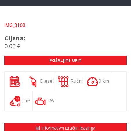
IMG_3108
Cijena:
0,00 €
POŠALJITE UPIT
.
Diesel
Ručni
0 km
3
cm
kW
Informativni izračun leasinga