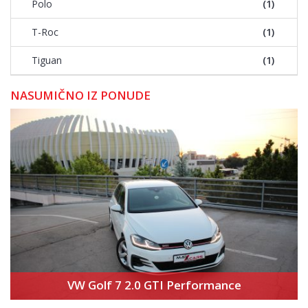
Polo
(1)
T-Roc
(1)
Tiguan
(1)
NASUMIČNO IZ PONUDE
VW Golf 7 2.0 GTI Performance