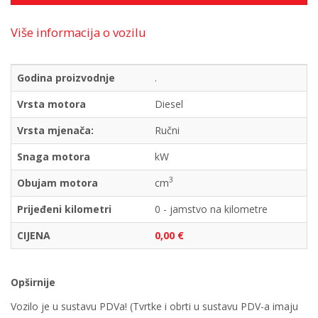
Više informacija o vozilu
Godina proizvodnje
.
Vrsta motora
Diesel
Vrsta mjenača:
Ručni
Snaga motora
kW
3
Obujam motora
cm
Prijeđeni kilometri
0 - jamstvo na kilometre
CIJENA
0,00 €
Opširnije
Vozilo je u sustavu PDVa! (Tvrtke i obrti u sustavu PDV-a imaju