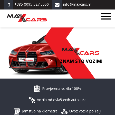
+385 (0)95 527 5550
info@maxcars.hr
ZNAM ŠTO VOZIM!
Provjerena vozila 100%
Vozila od ovlaštenih autokuća
Jamstvo na kilometre
Uvoz vozila po želji