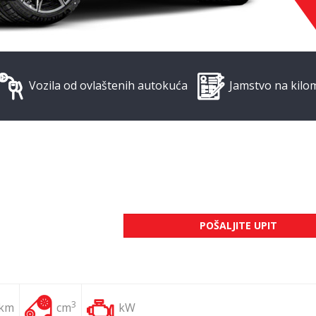
Vozila od ovlaštenih autokuća
Jamstvo na kilo
POŠALJITE UPIT
3
 km
cm
kW