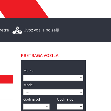
metre
Uvoz vozila po želji
PRETRAGA VOZILA
Marka
Model
Godina od
Godina do