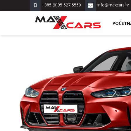
+385 (0)95 527 5550
info@maxcars.hr
POČETN