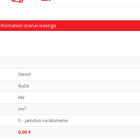
nformativni izračun leasinga
.
Diesel
Ručni
kW
3
cm
0 - jamstvo na kilometre
0,00 €