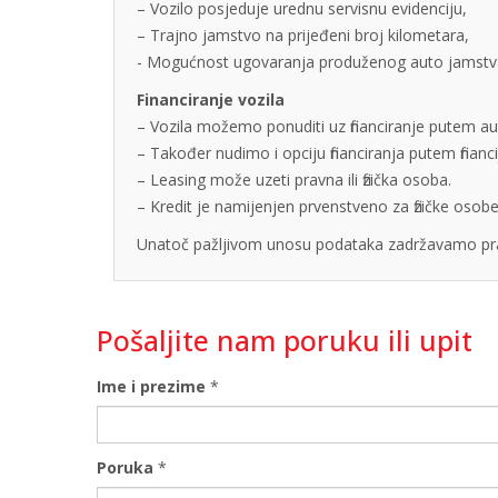
– Vozilo posjeduje urednu servisnu evidenciju,
– Trajno jamstvo na prijeđeni broj kilometara,
- Mogućnost ugovaranja produženog auto jamstva u
Financiranje vozila
– Vozila možemo ponuditi uz financiranje putem auto
– Također nudimo i opciju financiranja putem finan
– Leasing može uzeti pravna ili fizička osoba.
– Kredit je namijenjen prvenstveno za fizičke os
Unatoč pažljivom unosu podataka zadržavamo pra
Pošaljite nam poruku ili upit
Ime i prezime
*
Poruka
*