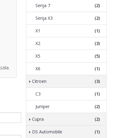
Serija 7
(2)
Serija X3
(2)
X1
(1)
X2
(3)
X5
(5)
zila.
X6
(1)
Citroen
(3)
C3
(1)
Jumper
(2)
Cupra
(2)
DS Automobile
(1)