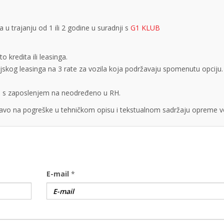
 trajanju od 1 ili 2 godine u suradnji s
G1 KLUB
 kredita ili leasinga.
cijskog leasinga na 3 rate za vozila koja podržavaju spomenutu opciju.
obe s zaposlenjem na neodređeno u RH.
vo na pogreške u tehničkom opisu i tekstualnom sadržaju opreme vo
E-mail
*