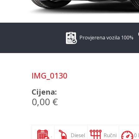
Provjerena vozila 100%
IMG_0130
Cijena:
0,00 €
.
Diesel
Ručni
0