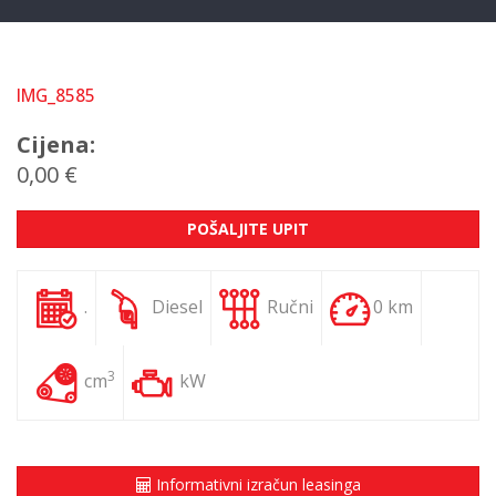
IMG_8585
Cijena:
0,00 €
POŠALJITE UPIT
.
Diesel
Ručni
0 km
3
cm
kW
Informativni izračun leasinga