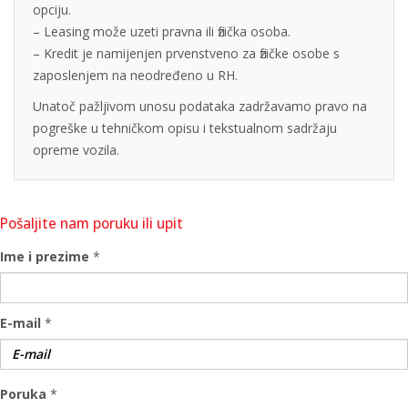
opciju.
– Leasing može uzeti pravna ili fizička osoba.
– Kredit je namijenjen prvenstveno za fizičke osobe s
zaposlenjem na neodređeno u RH.
Unatoč pažljivom unosu podataka zadržavamo pravo na
pogreške u tehničkom opisu i tekstualnom sadržaju
opreme vozila.
Pošaljite nam poruku ili upit
Ime i prezime
*
E-mail
*
Poruka
*