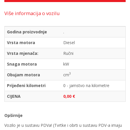
Više informacija o vozilu
Godina proizvodnje
.
Vrsta motora
Diesel
Vrsta mjenača:
Ručni
Snaga motora
kW
3
Obujam motora
cm
Prijeđeni kilometri
0 - jamstvo na kilometre
CIJENA
0,00 €
Opširnije
Vozilo je u sustavu PDVa! (Tvrtke i obrti u sustavu PDV-a imaju