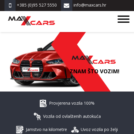
+385 (0)95 527 5550
info@maxcars.hr
ZNAM ŠTO VOZIM!
Provjerena vozila 100%
Vozila od ovlaštenih autokuća
Jamstvo na kilometre
Uvoz vozila po želji