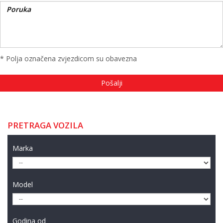
* Polja označena zvjezdicom su obavezna
PRETRAGA VOZILA
Marka
Model
Godina od