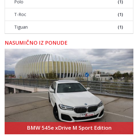
Polo
(1)
T-Roc
(1)
Tiguan
(1)
NASUMIČNO IZ PONUDE
BMW 545e xDrive M Sport Edition