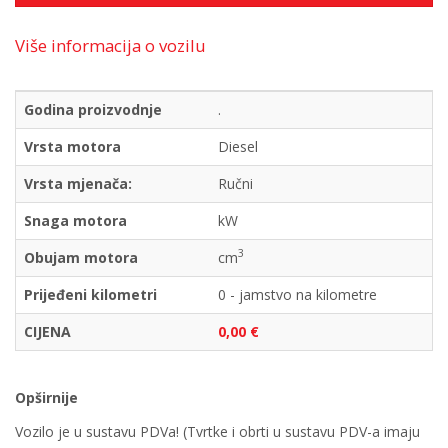
Više informacija o vozilu
Godina proizvodnje
.
Vrsta motora
Diesel
Vrsta mjenača:
Ručni
Snaga motora
kW
3
Obujam motora
cm
Prijeđeni kilometri
0 - jamstvo na kilometre
CIJENA
0,00 €
Opširnije
Vozilo je u sustavu PDVa! (Tvrtke i obrti u sustavu PDV-a imaju