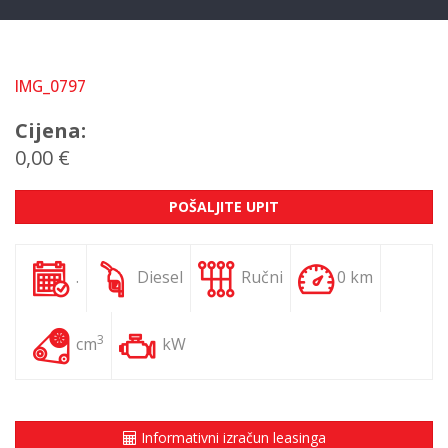
IMG_0797
Cijena:
0,00 €
POŠALJITE UPIT
.
Diesel
Ručni
0 km
3
cm
kW
Informativni izračun leasinga