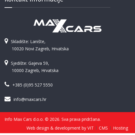
Skladište: Lanište,
10020 Novi Zagreb, Hrvatska
Sjedište: Gajeva 59,
10000 Zagreb, Hrvatska
+385 (0)95 527 5550
info@maxcars.hr
Info Max Cars d.o.o. © 2026. Sva prava pridržana.
Web design & development by VIT
CMS
Hosting