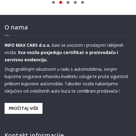
O nama
INFO MAX CARS d.o.o.
bavi se uvozom i prodajom rabljenih
vozila.
Sva vozila posjeduju certifikat o proizvođaču i
servisnu evidenciju.
Dugogodišnjim iskustvom u radu s automobilima, svojim
kupcima osigurava vrhunsku kvalitetu usluga te pruža sigurnost
prilikom kupovine automobila. Također vozila nabavljamo
isključivo od ovlaštenih auto kuća te certificirani prodavača !
PROČITAJ VIŠE
Kontakt informacije