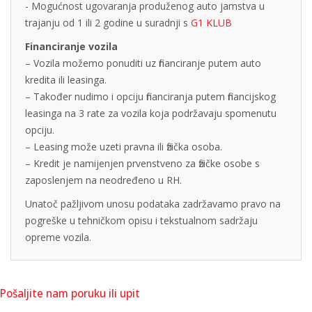
- Mogućnost ugovaranja produženog auto jamstva u
trajanju od 1 ili 2 godine u suradnji s
G1 KLUB
Financiranje vozila
– Vozila možemo ponuditi uz financiranje putem auto
kredita ili leasinga.
– Također nudimo i opciju financiranja putem financijskog
leasinga na 3 rate za vozila koja podržavaju spomenutu
opciju.
– Leasing može uzeti pravna ili fizička osoba.
– Kredit je namijenjen prvenstveno za fizičke osobe s
zaposlenjem na neodređeno u RH.
Unatoč pažljivom unosu podataka zadržavamo pravo na
pogreške u tehničkom opisu i tekstualnom sadržaju
opreme vozila.
Pošaljite nam poruku ili upit