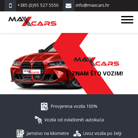
+385 (0)95 527 5550
info@maxcars.hr
ZNAM ŠTO VOZIM!
Provjerena vozila 100%
Vozila od ovlaštenih autokuća
Jamstvo na kilometre
Uvoz vozila po želji