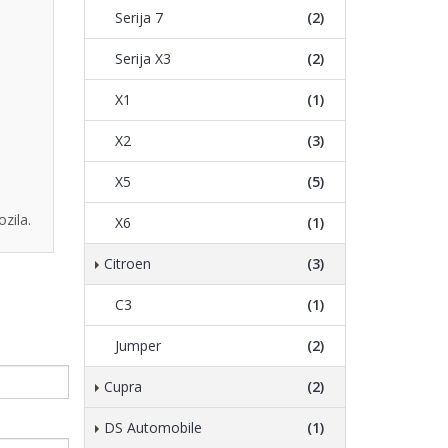
Serija 7
(2)
Serija X3
(2)
X1
(1)
X2
(3)
X5
(5)
zila.
X6
(1)
Citroen
(3)
C3
(1)
Jumper
(2)
Cupra
(2)
DS Automobile
(1)