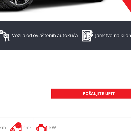
Vozila od ovlaštenih autokuća
Jamstvo na kilo
POŠALJITE UPIT
3
 km
cm
kW