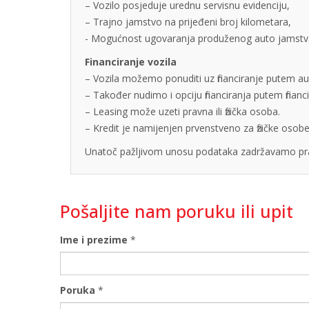
– Vozilo posjeduje urednu servisnu evidenciju,
– Trajno jamstvo na prijeđeni broj kilometara,
- Mogućnost ugovaranja produženog auto jamstva u
Financiranje vozila
– Vozila možemo ponuditi uz financiranje putem auto
– Također nudimo i opciju financiranja putem finan
– Leasing može uzeti pravna ili fizička osoba.
– Kredit je namijenjen prvenstveno za fizičke os
Unatoč pažljivom unosu podataka zadržavamo pra
Pošaljite nam poruku ili upit
Ime i prezime
*
Poruka
*