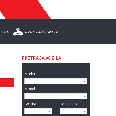
metre
Uvoz vozila po želji
PRETRAGA VOZILA
Marka
Model
Godina od
Godina do