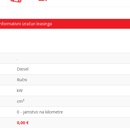
nformativni izračun leasinga
.
Diesel
Ručni
kW
3
cm
0 - jamstvo na kilometre
0,00 €