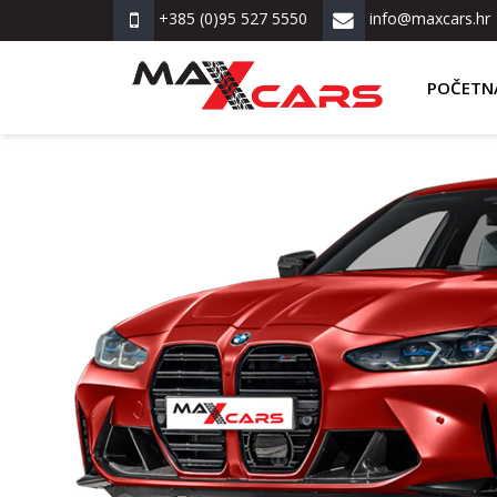
+385 (0)95 527 5550
info@maxcars.hr
POČETN