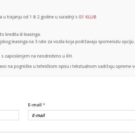
 trajanju od 1 ili 2 godine u suradnji s
G1 KLUB
 kredita ili leasinga.
cijskog leasinga na 3 rate za vozila koja podržavaju spomenutu opciju.
obe s zaposlenjem na neodređeno u RH.
vo na pogreške u tehničkom opisu i tekstualnom sadržaju opreme vo
E-mail
*