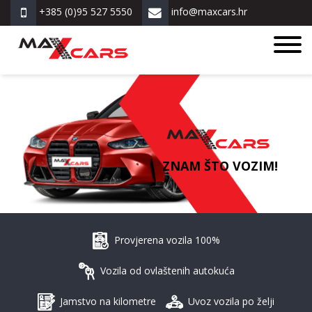
+385 (0)95 527 5550
info@maxcars.hr
ZNAM ŠTO VOZIM!
Provjerena vozila 100%
Vozila od ovlaštenih autokuća
Jamstvo na kilometre
Uvoz vozila po želji