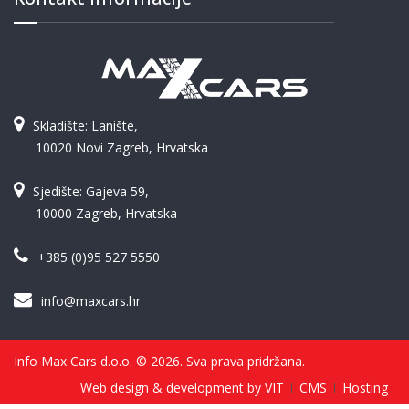
Skladište: Lanište,
10020 Novi Zagreb, Hrvatska
Sjedište: Gajeva 59,
10000 Zagreb, Hrvatska
+385 (0)95 527 5550
info@maxcars.hr
Info Max Cars d.o.o. © 2026. Sva prava pridržana.
Web design & development by VIT
CMS
Hosting