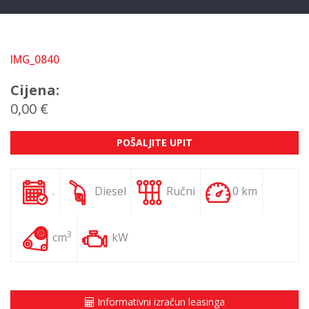
IMG_0840
Cijena:
0,00 €
POŠALJITE UPIT
.
Diesel
Ručni
0 km
3
cm
kW
Informativni izračun leasinga