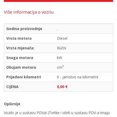
Više informacija o vozilu
Godina proizvodnje
.
Vrsta motora
Diesel
Vrsta mjenača:
Ručni
Snaga motora
kW
3
Obujam motora
cm
Prijeđeni kilometri
0 - jamstvo na kilometre
CIJENA
0,00 €
Opširnije
Vozilo je u sustavu PDVa! (Tvrtke i obrti u sustavu PDV-a imaju