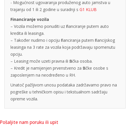
- Mogućnost ugovaranja produženog auto jamstva u
trajanju od 1 ili 2 godine u suradnji s
G1 KLUB
Financiranje vozila
– Vozila možemo ponuditi uz financiranje putem auto
kredita ili leasinga.
– Također nudimo i opciju financiranja putem financijskog
leasinga na 3 rate za vozila koja podržavaju spomenutu
opciju.
– Leasing može uzeti pravna ili fizička osoba.
– Kredit je namijenjen prvenstveno za fizičke osobe s
zaposlenjem na neodređeno u RH.
Unatoč pažljivom unosu podataka zadržavamo pravo na
pogreške u tehničkom opisu i tekstualnom sadržaju
opreme vozila.
Pošaljite nam poruku ili upit