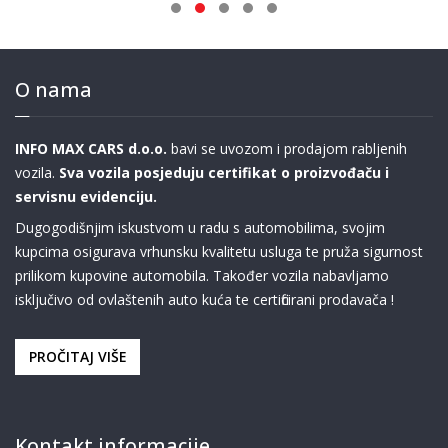
O nama
INFO MAX CARS d.o.o.
bavi se uvozom i prodajom rabljenih
vozila.
Sva vozila posjeduju certifikat o proizvođaču i
servisnu evidenciju.
Dugogodišnjim iskustvom u radu s automobilima, svojim
kupcima osigurava vrhunsku kvalitetu usluga te pruža sigurnost
prilikom kupovine automobila. Također vozila nabavljamo
isključivo od ovlaštenih auto kuća te certificirani prodavača !
PROČITAJ VIŠE
Kontakt informacije