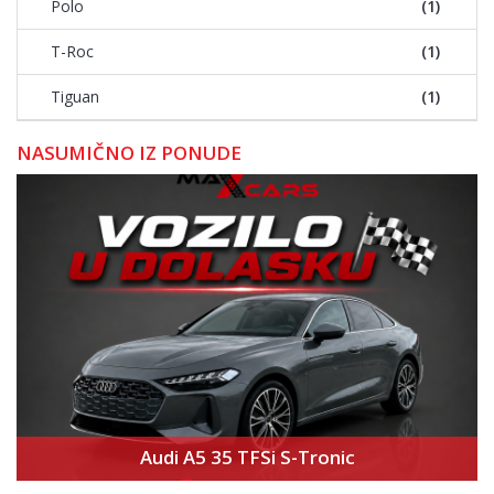
Polo
(1)
T-Roc
(1)
Tiguan
(1)
NASUMIČNO IZ PONUDE
Audi A5 35 TFSi S-Tronic