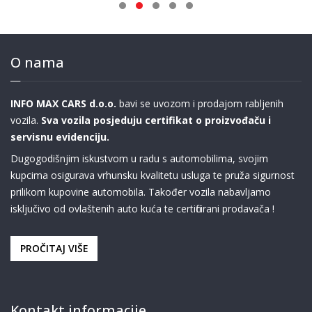
O nama
INFO MAX CARS d.o.o.
bavi se uvozom i prodajom rabljenih
vozila.
Sva vozila posjeduju certifikat o proizvođaču i
servisnu evidenciju.
Dugogodišnjim iskustvom u radu s automobilima, svojim
kupcima osigurava vrhunsku kvalitetu usluga te pruža sigurnost
prilikom kupovine automobila. Također vozila nabavljamo
isključivo od ovlaštenih auto kuća te certificirani prodavača !
PROČITAJ VIŠE
Kontakt informacije