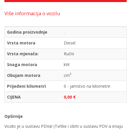
Više informacija o vozilu
Godina proizvodnje
.
Vrsta motora
Diesel
Vrsta mjenača:
Ručni
Snaga motora
kW
3
Obujam motora
cm
Prijeđeni kilometri
0 - jamstvo na kilometre
CIJENA
0,00 €
Opširnije
Vozilo je u sustavu PDVa! (Tvrtke i obrti u sustavu PDV-a imaju