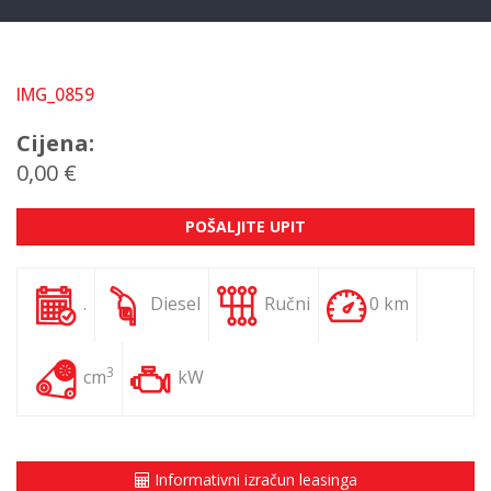
IMG_0859
Cijena:
0,00 €
POŠALJITE UPIT
.
Diesel
Ručni
0 km
3
cm
kW
Informativni izračun leasinga