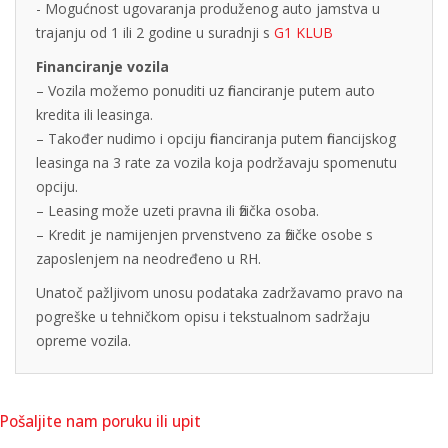
- Mogućnost ugovaranja produženog auto jamstva u
trajanju od 1 ili 2 godine u suradnji s
G1 KLUB
Financiranje vozila
– Vozila možemo ponuditi uz financiranje putem auto
kredita ili leasinga.
– Također nudimo i opciju financiranja putem financijskog
leasinga na 3 rate za vozila koja podržavaju spomenutu
opciju.
– Leasing može uzeti pravna ili fizička osoba.
– Kredit je namijenjen prvenstveno za fizičke osobe s
zaposlenjem na neodređeno u RH.
Unatoč pažljivom unosu podataka zadržavamo pravo na
pogreške u tehničkom opisu i tekstualnom sadržaju
opreme vozila.
Pošaljite nam poruku ili upit