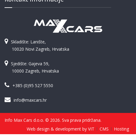
Skladište: Lanište,
10020 Novi Zagreb, Hrvatska
Sjedište: Gajeva 59,
10000 Zagreb, Hrvatska
+385 (0)95 527 5550
info@maxcars.hr
Info Max Cars d.o.o. © 2026. Sva prava pridržana.
Web design & development by VIT
CMS
Hosting