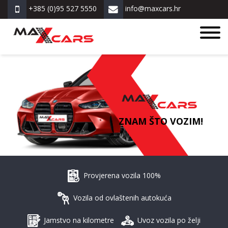
+385 (0)95 527 5550
info@maxcars.hr
ZNAM ŠTO VOZIM!
Provjerena vozila 100%
Vozila od ovlaštenih autokuća
Jamstvo na kilometre
Uvoz vozila po želji