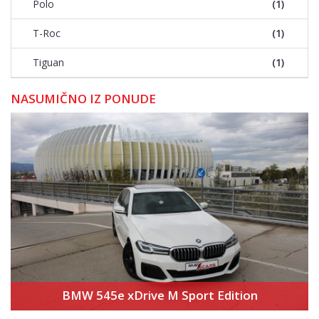
Polo
(1)
T-Roc
(1)
Tiguan
(1)
NASUMIČNO IZ PONUDE
BMW 545e xDrive M Sport Edition