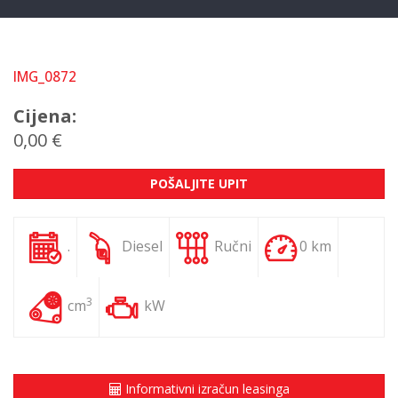
IMG_0872
Cijena:
0,00 €
POŠALJITE UPIT
.
Diesel
Ručni
0 km
3
cm
kW
Informativni izračun leasinga