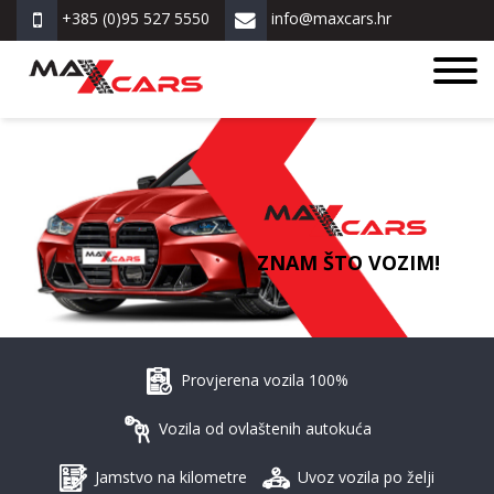
+385 (0)95 527 5550
info@maxcars.hr
ZNAM ŠTO VOZIM!
Provjerena vozila 100%
Vozila od ovlaštenih autokuća
Jamstvo na kilometre
Uvoz vozila po želji