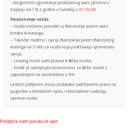
- Mogućnost ugovaranja produženog auto jamstva u
trajanju od 1 ili 2 godine u suradnji s
G1 KLUB
Financiranje vozila
– Vozila možemo ponuditi uz financiranje putem auto
kredita ili leasinga.
– Također nudimo i opciju financiranja putem financijskog
leasinga na 3 rate za vozila koja podržavaju spomenutu
opciju.
– Leasing može uzeti pravna ili fizička osoba.
– Kredit je namijenjen prvenstveno za fizičke osobe s
zaposlenjem na neodređeno u RH.
Unatoč pažljivom unosu podataka zadržavamo pravo na
pogreške u tehničkom opisu i tekstualnom sadržaju
opreme vozila.
Pošaljite nam poruku ili upit