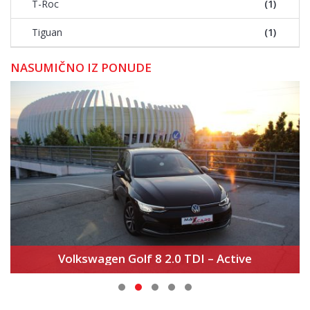
T-Roc
(1)
Tiguan
(1)
NASUMIČNO IZ PONUDE
Volkswagen Golf 8 2.0 TDI – Active