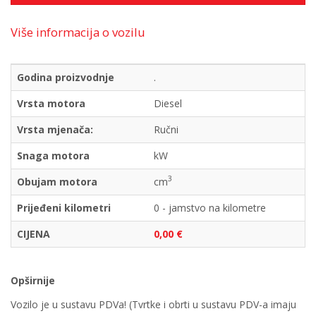
Više informacija o vozilu
Godina proizvodnje
.
Vrsta motora
Diesel
Vrsta mjenača:
Ručni
Snaga motora
kW
3
Obujam motora
cm
Prijeđeni kilometri
0 - jamstvo na kilometre
CIJENA
0,00 €
Opširnije
Vozilo je u sustavu PDVa! (Tvrtke i obrti u sustavu PDV-a imaju