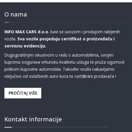
O nama
INFO MAX CARS d.o.o.
bavi se uvozom i prodajom rabljenih
vozila.
Sva vozila posjeduju certifikat o proizvođaču i
servisnu evidenciju.
Dugogodišnjim iskustvom u radu s automobilima, svojim
kupcima osigurava vrhunsku kvalitetu usluga te pruža sigurnost
prilikom kupovine automobila. Također vozila nabavljamo
isključivo od ovlaštenih auto kuća te certificirani prodavača !
PROČITAJ VIŠE
Kontakt informacije