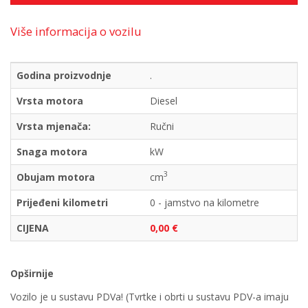
Više informacija o vozilu
Godina proizvodnje
.
Vrsta motora
Diesel
Vrsta mjenača:
Ručni
Snaga motora
kW
3
Obujam motora
cm
Prijeđeni kilometri
0 - jamstvo na kilometre
CIJENA
0,00 €
Opširnije
Vozilo je u sustavu PDVa! (Tvrtke i obrti u sustavu PDV-a imaju