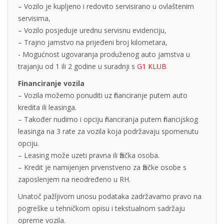
– Vozilo je kupljeno i redovito servisirano u ovlaštenim
servisima,
– Vozilo posjeduje urednu servisnu evidenciju,
– Trajno jamstvo na prijeđeni broj kilometara,
- Mogućnost ugovaranja produženog auto jamstva u
trajanju od 1 ili 2 godine u suradnji s
G1 KLUB
Financiranje vozila
– Vozila možemo ponuditi uz financiranje putem auto
kredita ili leasinga.
– Također nudimo i opciju financiranja putem financijskog
leasinga na 3 rate za vozila koja podržavaju spomenutu
opciju.
– Leasing može uzeti pravna ili fizička osoba.
– Kredit je namijenjen prvenstveno za fizičke osobe s
zaposlenjem na neodređeno u RH.
Unatoč pažljivom unosu podataka zadržavamo pravo na
pogreške u tehničkom opisu i tekstualnom sadržaju
opreme vozila.