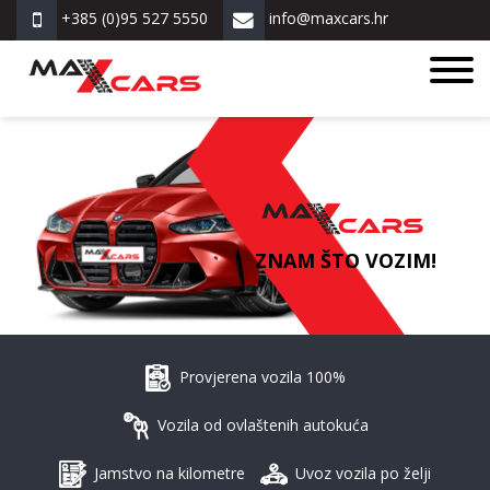
+385 (0)95 527 5550
info@maxcars.hr
ZNAM ŠTO VOZIM!
Provjerena vozila 100%
Vozila od ovlaštenih autokuća
Jamstvo na kilometre
Uvoz vozila po želji