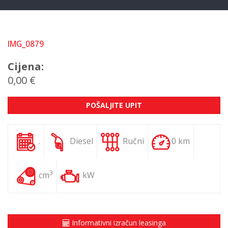
IMG_0879
Cijena:
0,00 €
POŠALJITE UPIT
.
Diesel
Ručni
0 km
3
cm
kW
Informativni izračun leasinga