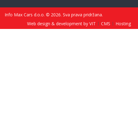
Info Max Cars d.o.o. © 2026. Sva prava pridržana.
Web design & development by VIT
CMS
Hosting