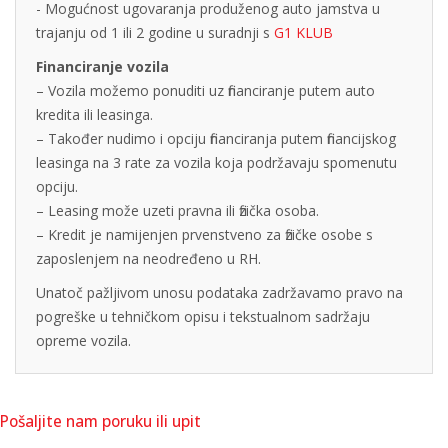
- Mogućnost ugovaranja produženog auto jamstva u
trajanju od 1 ili 2 godine u suradnji s
G1 KLUB
Financiranje vozila
– Vozila možemo ponuditi uz financiranje putem auto
kredita ili leasinga.
– Također nudimo i opciju financiranja putem financijskog
leasinga na 3 rate za vozila koja podržavaju spomenutu
opciju.
– Leasing može uzeti pravna ili fizička osoba.
– Kredit je namijenjen prvenstveno za fizičke osobe s
zaposlenjem na neodređeno u RH.
Unatoč pažljivom unosu podataka zadržavamo pravo na
pogreške u tehničkom opisu i tekstualnom sadržaju
opreme vozila.
Pošaljite nam poruku ili upit