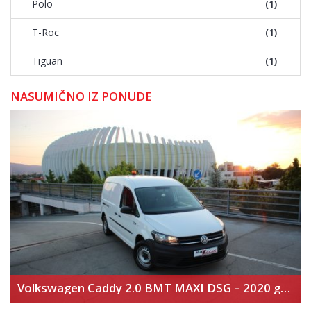
Polo
(1)
T-Roc
(1)
Tiguan
(1)
NASUMIČNO IZ PONUDE
Volkswagen Caddy 2.0 BMT MAXI DSG – 2020 god