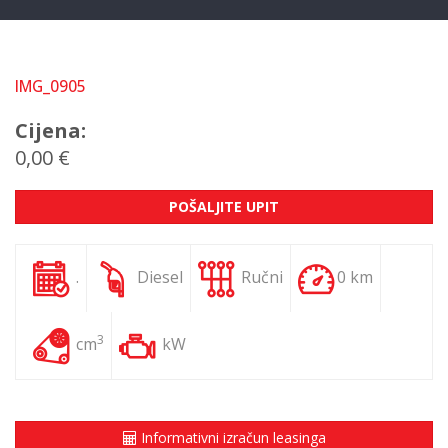
IMG_0905
Cijena:
0,00 €
POŠALJITE UPIT
.
Diesel
Ručni
0 km
3
cm
kW
Informativni izračun leasinga