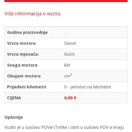
Više informacija o vozilu
Godina proizvodnje
.
Vrsta motora
Diesel
Vrsta mjenača:
Ručni
Snaga motora
kW
3
Obujam motora
cm
Prijeđeni kilometri
0 - jamstvo na kilometre
CIJENA
0,00 €
Opširnije
Vozilo je u sustavu PDVa! (Tvrtke i obrti u sustavu PDV-a imaju