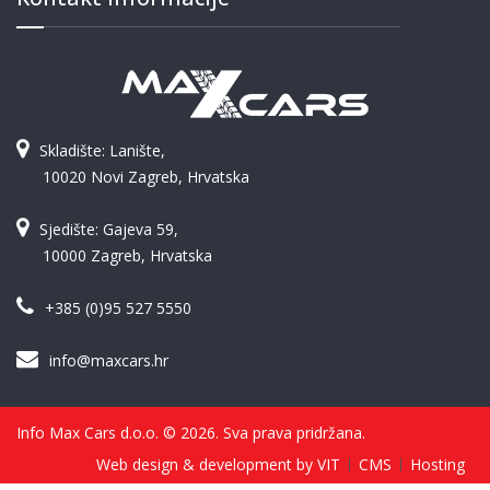
Skladište: Lanište,
10020 Novi Zagreb, Hrvatska
Sjedište: Gajeva 59,
10000 Zagreb, Hrvatska
+385 (0)95 527 5550
info@maxcars.hr
Info Max Cars d.o.o. © 2026. Sva prava pridržana.
Web design & development by VIT
CMS
Hosting