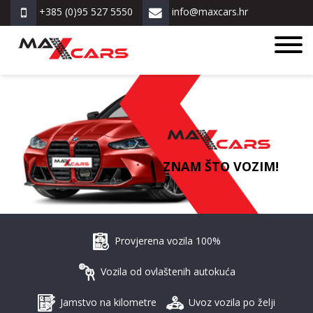
+385 (0)95 527 5550
info@maxcars.hr
ZNAM ŠTO VOZIM!
Provjerena vozila 100%
Vozila od ovlaštenih autokuća
Jamstvo na kilometre
Uvoz vozila po želji