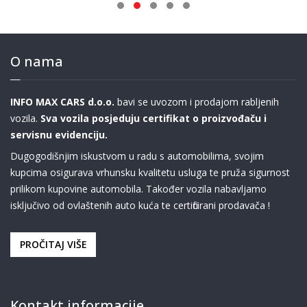
O nama
INFO MAX CARS d.o.o.
bavi se uvozom i prodajom rabljenih
vozila.
Sva vozila posjeduju certifikat o proizvođaču i
servisnu evidenciju.
Dugogodišnjim iskustvom u radu s automobilima, svojim
kupcima osigurava vrhunsku kvalitetu usluga te pruža sigurnost
prilikom kupovine automobila. Također vozila nabavljamo
isključivo od ovlaštenih auto kuća te certificirani prodavača !
PROČITAJ VIŠE
Kontakt informacije