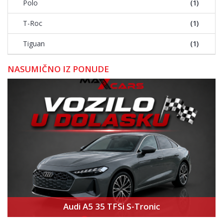
Polo
(1)
T-Roc
(1)
Tiguan
(1)
NASUMIČNO IZ PONUDE
Audi A5 35 TFSi S-Tronic