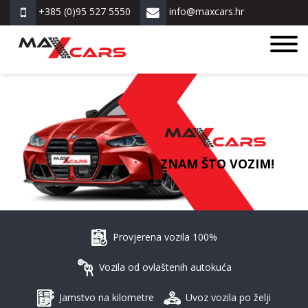
+385 (0)95 527 5550
info@maxcars.hr
ZNAM ŠTO VOZIM!
Provjerena vozila 100%
Vozila od ovlaštenih autokuća
Jamstvo na kilometre
Uvoz vozila po želji