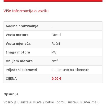
Više informacija o vozilu
Godina proizvodnje
.
Vrsta motora
Diesel
Vrsta mjenača:
Ručni
Snaga motora
kW
3
Obujam motora
cm
Prijeđeni kilometri
0 - jamstvo na kilometre
CIJENA
0,00 €
Opširnije
Vozilo je u sustavu PDVa! (Tvrtke i obrti u sustavu PDV-a imaju