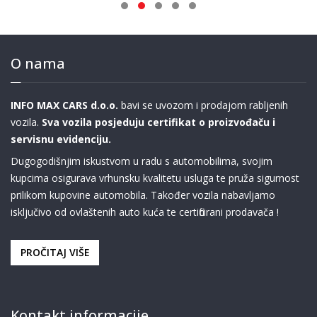
O nama
INFO MAX CARS d.o.o.
bavi se uvozom i prodajom rabljenih
vozila.
Sva vozila posjeduju certifikat o proizvođaču i
servisnu evidenciju.
Dugogodišnjim iskustvom u radu s automobilima, svojim
kupcima osigurava vrhunsku kvalitetu usluga te pruža sigurnost
prilikom kupovine automobila. Također vozila nabavljamo
isključivo od ovlaštenih auto kuća te certificirani prodavača !
PROČITAJ VIŠE
Kontakt informacije