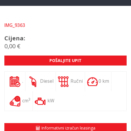
IMG_9363
Cijena:
0,00 €
POŠALJITE UPIT
.
Diesel
Ručni
0 km
3
cm
kW
Informativni izračun leasinga