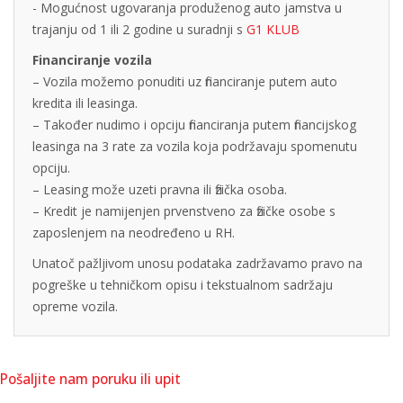
- Mogućnost ugovaranja produženog auto jamstva u
trajanju od 1 ili 2 godine u suradnji s
G1 KLUB
Financiranje vozila
– Vozila možemo ponuditi uz financiranje putem auto
kredita ili leasinga.
– Također nudimo i opciju financiranja putem financijskog
leasinga na 3 rate za vozila koja podržavaju spomenutu
opciju.
– Leasing može uzeti pravna ili fizička osoba.
– Kredit je namijenjen prvenstveno za fizičke osobe s
zaposlenjem na neodređeno u RH.
Unatoč pažljivom unosu podataka zadržavamo pravo na
pogreške u tehničkom opisu i tekstualnom sadržaju
opreme vozila.
Pošaljite nam poruku ili upit