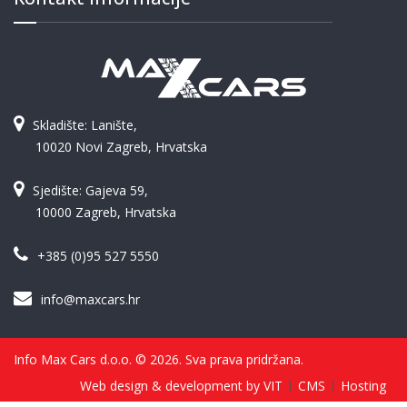
Skladište: Lanište,
10020 Novi Zagreb, Hrvatska
Sjedište: Gajeva 59,
10000 Zagreb, Hrvatska
+385 (0)95 527 5550
info@maxcars.hr
Info Max Cars d.o.o. © 2026. Sva prava pridržana.
Web design & development by VIT
CMS
Hosting