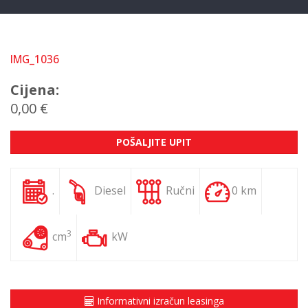
IMG_1036
Cijena:
0,00 €
POŠALJITE UPIT
.
Diesel
Ručni
0 km
3
cm
kW
Informativni izračun leasinga