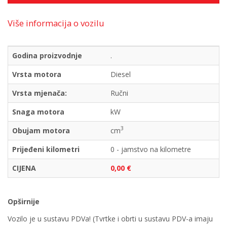
Više informacija o vozilu
Godina proizvodnje
.
Vrsta motora
Diesel
Vrsta mjenača:
Ručni
Snaga motora
kW
3
Obujam motora
cm
Prijeđeni kilometri
0 - jamstvo na kilometre
CIJENA
0,00 €
Opširnije
Vozilo je u sustavu PDVa! (Tvrtke i obrti u sustavu PDV-a imaju