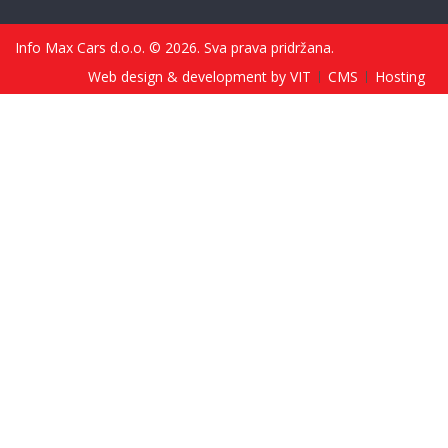
Info Max Cars d.o.o. © 2026. Sva prava pridržana.
Web design & development by VIT
CMS
Hosting