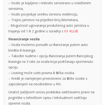
– Vozilo je kupljeno i redovito servisirano u ovlaštenim
servisima,
– Vozilo posjeduje urednu servisnu evidenciju,
– Trajno jamstvo na prijeđeni broj kilometara,
- Mogućnost ugovaranja produženog auto jamstva u
trajanju od 1 ili 2 godine u suradnji s
G1 KLUB
Financiranje vozila
– Vozila možemo ponuditi uz financiranje putem auto
kredita ili leasinga.
– Također nudimo i opciju financiranja putem financijskog
leasinga na 3 rate za vozila koja podržavaju spomenutu
opciju.
– Leasing može uzeti pravna ili fizička osoba.
– Kredit je namijenjen prvenstveno za fizičke osobe s
zaposlenjem na neodređeno u RH.
Unatoč pažljivom unosu podataka zadržavamo pravo na
pogreške u tehničkom opisu i tekstualnom sadržaju
opreme vozila.