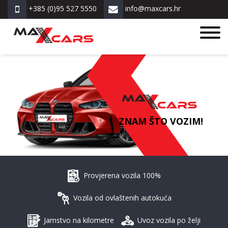
+385 (0)95 527 5550
info@maxcars.hr
ZNAM ŠTO VOZIM!
Provjerena vozila 100%
Vozila od ovlaštenih autokuća
Jamstvo na kilometre
Uvoz vozila po želji