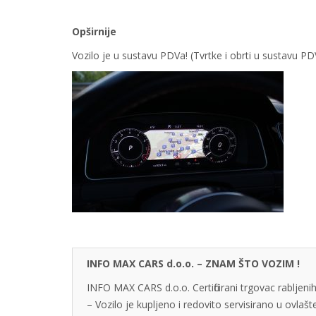
Opširnije
Vozilo je u sustavu PDVa! (Tvrtke i obrti u sustavu 
INFO MAX CARS d.o.o. – ZNAM ŠTO VOZIM !
INFO MAX CARS d.o.o. Certificirani trgovac rabljenih
– Vozilo je kupljeno i redovito servisirano u ovlaš