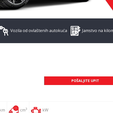
Vozila od ovlaštenih autokuća
Jamstvo na kilo
POŠALJITE UPIT
3
 km
cm
kW