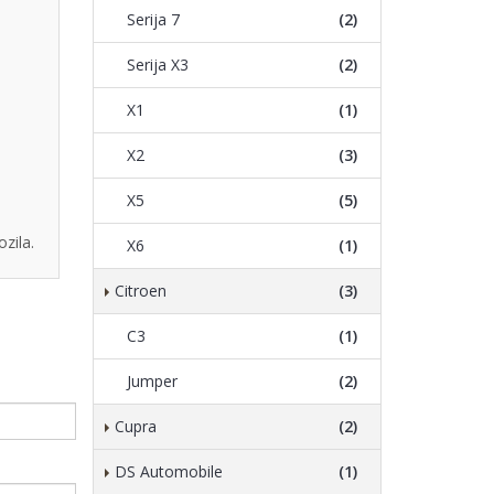
Serija 7
(2)
Serija X3
(2)
X1
(1)
X2
(3)
X5
(5)
zila.
X6
(1)
Citroen
(3)
C3
(1)
Jumper
(2)
Cupra
(2)
DS Automobile
(1)