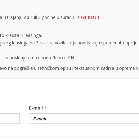
 trajanju od 1 ili 2 godine u suradnji s
G1 KLUB
 kredita ili leasinga.
cijskog leasinga na 3 rate za vozila koja podržavaju spomenutu opciju.
obe s zaposlenjem na neodređeno u RH.
vo na pogreške u tehničkom opisu i tekstualnom sadržaju opreme vo
E-mail
*