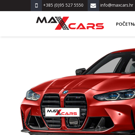
+385 (0)95 527 5550
info@maxcars.hr
POČETN