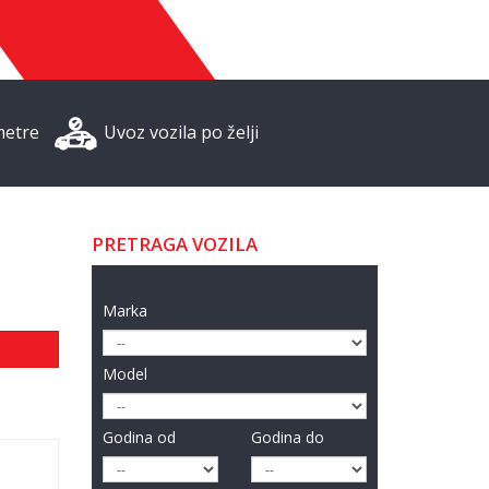
metre
Uvoz vozila po želji
PRETRAGA VOZILA
Marka
Model
Godina od
Godina do