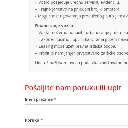
– Vozilo posjeduje urednu servisnu evidenciju,
– Trajno jamstvo na prijeđeni broj kilometara,
- Mogućnost ugovaranja produženog auto jamstva u
Financiranje vozila
– Vozila možemo ponuditi uz financiranje putem auto
– Također nudimo i opciju financiranja putem finan
– Leasing može uzeti pravna ili fizička osoba.
– Kredit je namijenjen prvenstveno za fizičke os
Unatoč pažljivom unosu podataka zadržavamo pra
Pošaljite nam poruku ili upit
Ime i prezime
*
Poruka
*