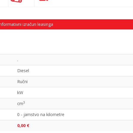
nformativni izračun leasinga
.
Diesel
Ručni
kW
3
cm
0 - jamstvo na kilometre
0,00 €