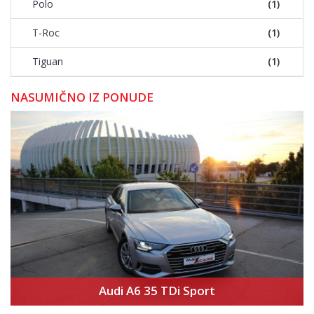
Polo
(1)
T-Roc
(1)
Tiguan
(1)
NASUMIČNO IZ PONUDE
Audi A6 35 TDi Sport