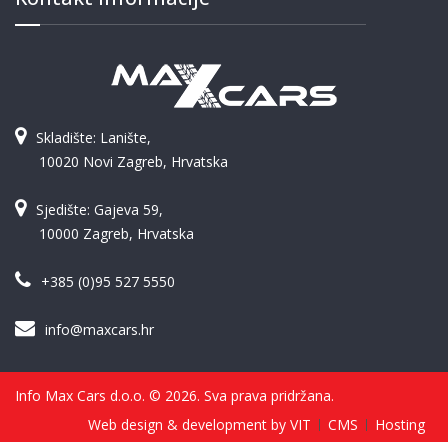
Skladište: Lanište,
10020 Novi Zagreb, Hrvatska
Sjedište: Gajeva 59,
10000 Zagreb, Hrvatska
+385 (0)95 527 5550
info@maxcars.hr
Info Max Cars d.o.o. © 2026. Sva prava pridržana.
Web design & development by VIT
CMS
Hosting