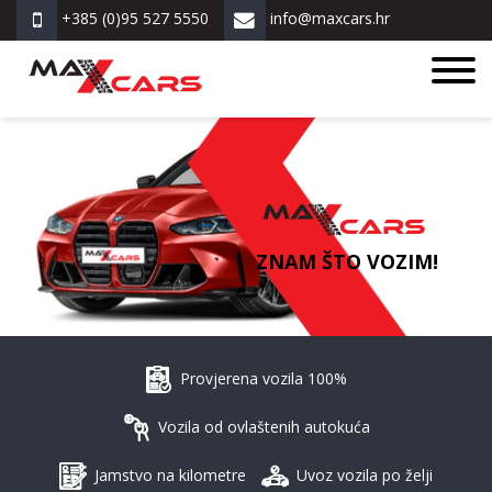
+385 (0)95 527 5550
info@maxcars.hr
ZNAM ŠTO VOZIM!
Provjerena vozila 100%
Vozila od ovlaštenih autokuća
Jamstvo na kilometre
Uvoz vozila po želji