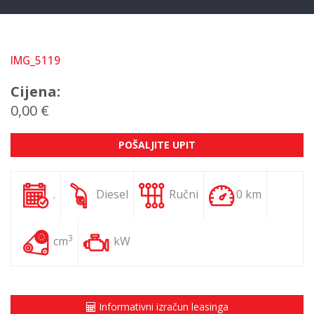
IMG_5119
Cijena:
0,00 €
POŠALJITE UPIT
.
Diesel
Ručni
0 km
3
cm
kW
Informativni izračun leasinga