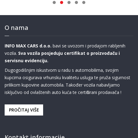
O nama
INFO MAX CARS d.o.o.
bavi se uvozom i prodajom rabljenih
vozila.
Sva vozila posjeduju certifikat o proizvođaču i
servisnu evidenciju.
Dugogodišnjim iskustvom u radu s automobilima, svojim
kupcima osigurava vrhunsku kvalitetu usluga te pruža sigurnost
prilikom kupovine automobila. Također vozila nabavljamo
isključivo od ovlaštenih auto kuća te certificirani prodavača !
PROČITAJ VIŠE
Kontakt informacije