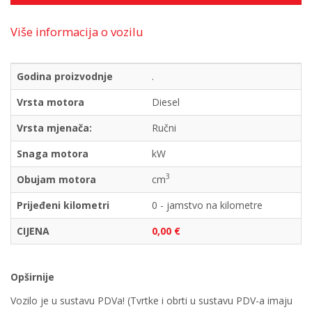
Više informacija o vozilu
Godina proizvodnje
.
Vrsta motora
Diesel
Vrsta mjenača:
Ručni
Snaga motora
kW
3
Obujam motora
cm
Prijeđeni kilometri
0 - jamstvo na kilometre
CIJENA
0,00 €
Opširnije
Vozilo je u sustavu PDVa! (Tvrtke i obrti u sustavu PDV-a imaju