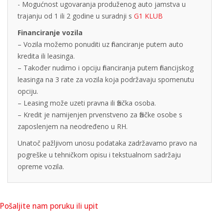
- Mogućnost ugovaranja produženog auto jamstva u
trajanju od 1 ili 2 godine u suradnji s
G1 KLUB
Financiranje vozila
– Vozila možemo ponuditi uz financiranje putem auto
kredita ili leasinga.
– Također nudimo i opciju financiranja putem financijskog
leasinga na 3 rate za vozila koja podržavaju spomenutu
opciju.
– Leasing može uzeti pravna ili fizička osoba.
– Kredit je namijenjen prvenstveno za fizičke osobe s
zaposlenjem na neodređeno u RH.
Unatoč pažljivom unosu podataka zadržavamo pravo na
pogreške u tehničkom opisu i tekstualnom sadržaju
opreme vozila.
Pošaljite nam poruku ili upit