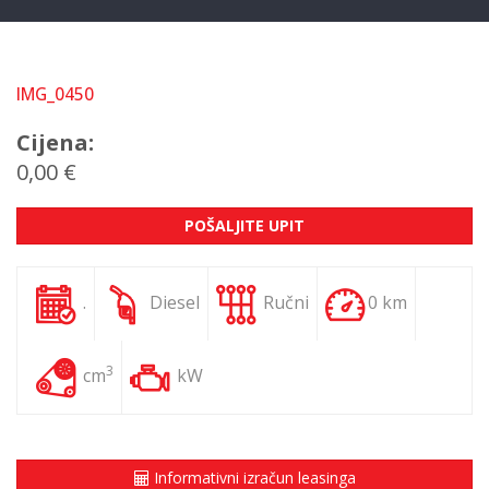
IMG_0450
Cijena:
0,00 €
POŠALJITE UPIT
.
Diesel
Ručni
0 km
3
cm
kW
Informativni izračun leasinga