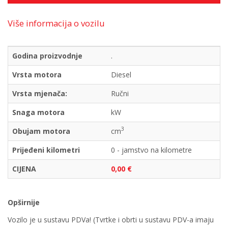
Više informacija o vozilu
Godina proizvodnje
.
Vrsta motora
Diesel
Vrsta mjenača:
Ručni
Snaga motora
kW
3
Obujam motora
cm
Prijeđeni kilometri
0 - jamstvo na kilometre
CIJENA
0,00 €
Opširnije
Vozilo je u sustavu PDVa! (Tvrtke i obrti u sustavu PDV-a imaju