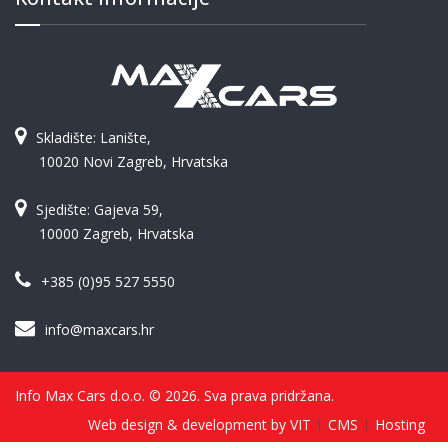
Skladište: Lanište,
10020 Novi Zagreb, Hrvatska
Sjedište: Gajeva 59,
10000 Zagreb, Hrvatska
+385 (0)95 527 5550
info@maxcars.hr
Info Max Cars d.o.o. © 2026. Sva prava pridržana.
Web design & development by VIT
CMS
Hosting