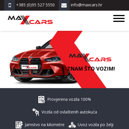
+385 (0)95 527 5550
info@maxcars.hr
ZNAM ŠTO VOZIM!
Provjerena vozila 100%
Vozila od ovlaštenih autokuća
Jamstvo na kilometre
Uvoz vozila po želji