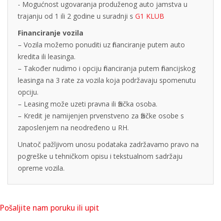
- Mogućnost ugovaranja produženog auto jamstva u
trajanju od 1 ili 2 godine u suradnji s
G1 KLUB
Financiranje vozila
– Vozila možemo ponuditi uz financiranje putem auto
kredita ili leasinga.
– Također nudimo i opciju financiranja putem financijskog
leasinga na 3 rate za vozila koja podržavaju spomenutu
opciju.
– Leasing može uzeti pravna ili fizička osoba.
– Kredit je namijenjen prvenstveno za fizičke osobe s
zaposlenjem na neodređeno u RH.
Unatoč pažljivom unosu podataka zadržavamo pravo na
pogreške u tehničkom opisu i tekstualnom sadržaju
opreme vozila.
Pošaljite nam poruku ili upit