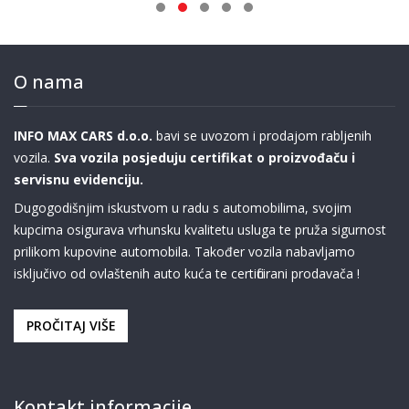
O nama
INFO MAX CARS d.o.o.
bavi se uvozom i prodajom rabljenih
vozila.
Sva vozila posjeduju certifikat o proizvođaču i
servisnu evidenciju.
Dugogodišnjim iskustvom u radu s automobilima, svojim
kupcima osigurava vrhunsku kvalitetu usluga te pruža sigurnost
prilikom kupovine automobila. Također vozila nabavljamo
isključivo od ovlaštenih auto kuća te certificirani prodavača !
PROČITAJ VIŠE
Kontakt informacije