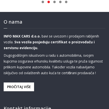
O nama
INFO MAX CARS d.o.o.
bavi se uvozom i prodajom rabljenih
vozila.
Sva vozila posjeduju certifikat o proizvođaču i
servisnu evidenciju.
Dugogodišnjim iskustvom u radu s automobilima, svojim
kupcima osigurava vrhunsku kvalitetu usluga te pruža sigurnost
prilikom kupovine automobila. Također vozila nabavljamo
isključivo od ovlaštenih auto kuća te certificirani prodavača !
PROČITAJ VIŠE
Kontakt informacije