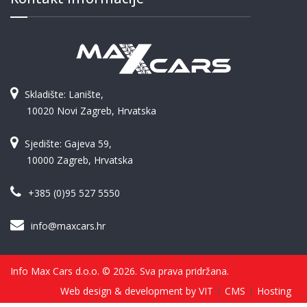
Skladište: Lanište,
10020 Novi Zagreb, Hrvatska
Sjedište: Gajeva 59,
10000 Zagreb, Hrvatska
+385 (0)95 527 5550
info@maxcars.hr
Info Max Cars d.o.o. © 2026. Sva prava pridržana.
Web design & development by VIT
CMS
Hosting