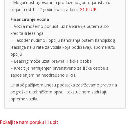
- Mogućnost ugovaranja produženog auto jamstva u
trajanju od 1 ili 2 godine u suradnji s
G1 KLUB
Financiranje vozila
– Vozila možemo ponuditi uz financiranje putem auto
kredita ili leasinga.
– Također nudimo i opciju financiranja putem financijskog
leasinga na 3 rate za vozila koja podržavaju spomenutu
opciju.
– Leasing može uzeti pravna ili fizička osoba.
– Kredit je namijenjen prvenstveno za fizičke osobe s
zaposlenjem na neodređeno u RH.
Unatoč pažljivom unosu podataka zadržavamo pravo na
pogreške u tehničkom opisu i tekstualnom sadržaju
opreme vozila.
Pošaljite nam poruku ili upit