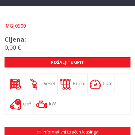
IMG_0500
Cijena:
0,00 €
POŠALJITE UPIT
.
Diesel
Ručni
0 km
3
cm
kW
Informativni izračun leasinga