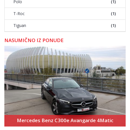
Polo
(1)
T-Roc
(1)
Tiguan
(1)
NASUMIČNO IZ PONUDE
Mercedes Benz C300e Avangarde 4Matic