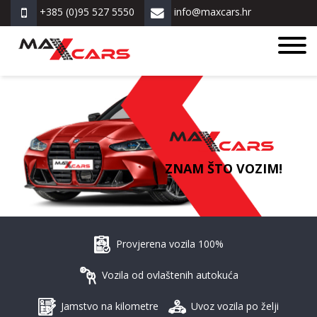
+385 (0)95 527 5550
info@maxcars.hr
ZNAM ŠTO VOZIM!
Provjerena vozila 100%
Vozila od ovlaštenih autokuća
Jamstvo na kilometre
Uvoz vozila po želji