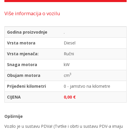
Više informacija o vozilu
Godina proizvodnje
.
Vrsta motora
Diesel
Vrsta mjenača:
Ručni
Snaga motora
kW
3
Obujam motora
cm
Prijeđeni kilometri
0 - jamstvo na kilometre
CIJENA
0,00 €
Opširnije
Vozilo je u sustavu PDVa! (Tvrtke i obrti u sustavu PDV-a imaju