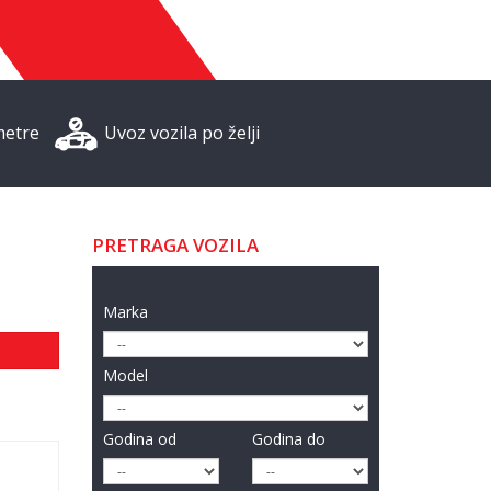
metre
Uvoz vozila po želji
PRETRAGA VOZILA
Marka
Model
Godina od
Godina do