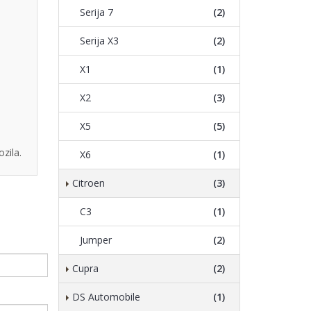
Serija 7
(2)
Serija X3
(2)
X1
(1)
X2
(3)
X5
(5)
zila.
X6
(1)
Citroen
(3)
C3
(1)
Jumper
(2)
Cupra
(2)
DS Automobile
(1)