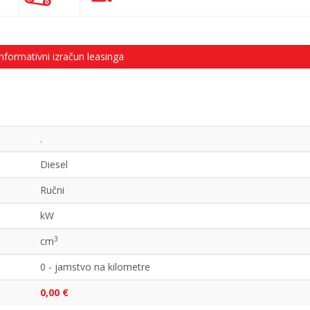
nformativni izračun leasinga
.
Diesel
Ručni
kW
3
cm
0 - jamstvo na kilometre
0,00 €