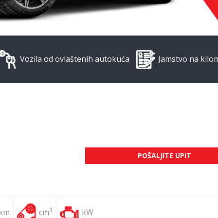
Vozila od ovlaštenih autokuća
Jamstvo na kilo
POŠALJITE UPIT
3
 km
cm
kW