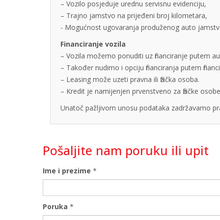
– Vozilo posjeduje urednu servisnu evidenciju,
– Trajno jamstvo na prijeđeni broj kilometara,
- Mogućnost ugovaranja produženog auto jamstva u
Financiranje vozila
– Vozila možemo ponuditi uz financiranje putem auto
– Također nudimo i opciju financiranja putem finan
– Leasing može uzeti pravna ili fizička osoba.
– Kredit je namijenjen prvenstveno za fizičke os
Unatoč pažljivom unosu podataka zadržavamo pra
Pošaljite nam poruku ili upit
Ime i prezime
*
Poruka
*