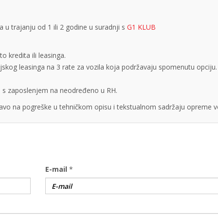
 trajanju od 1 ili 2 godine u suradnji s
G1 KLUB
 kredita ili leasinga.
cijskog leasinga na 3 rate za vozila koja podržavaju spomenutu opciju.
obe s zaposlenjem na neodređeno u RH.
vo na pogreške u tehničkom opisu i tekstualnom sadržaju opreme vo
E-mail
*