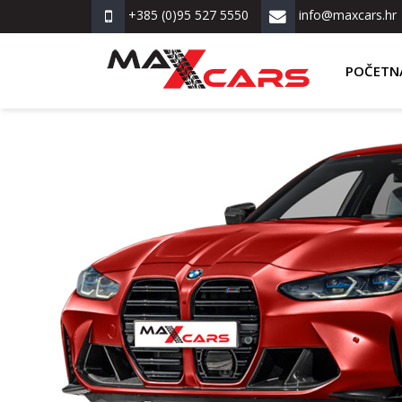
+385 (0)95 527 5550
info@maxcars.hr
POČETN