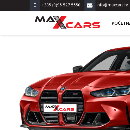
+385 (0)95 527 5550
info@maxcars.hr
POČETN