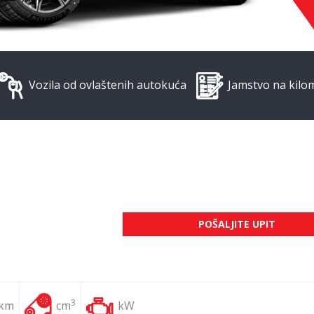
Vozila od ovlaštenih autokuća
Jamstvo na kilo
POŠALJITE UPIT
3
 km
cm
kW