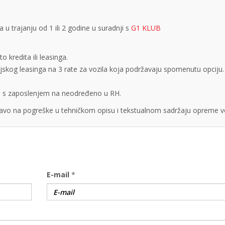
 trajanju od 1 ili 2 godine u suradnji s
G1 KLUB
 kredita ili leasinga.
cijskog leasinga na 3 rate za vozila koja podržavaju spomenutu opciju.
obe s zaposlenjem na neodređeno u RH.
vo na pogreške u tehničkom opisu i tekstualnom sadržaju opreme vo
E-mail
*