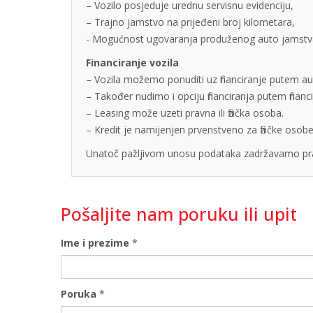
– Vozilo posjeduje urednu servisnu evidenciju,
– Trajno jamstvo na prijeđeni broj kilometara,
- Mogućnost ugovaranja produženog auto jamstva u
Financiranje vozila
– Vozila možemo ponuditi uz financiranje putem auto
– Također nudimo i opciju financiranja putem finan
– Leasing može uzeti pravna ili fizička osoba.
– Kredit je namijenjen prvenstveno za fizičke os
Unatoč pažljivom unosu podataka zadržavamo pra
Pošaljite nam poruku ili upit
Ime i prezime
*
Poruka
*