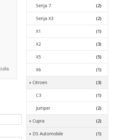
Serija 7
(2)
Serija X3
(2)
X1
(1)
X2
(3)
X5
(5)
zila.
X6
(1)
Citroen
(3)
C3
(1)
Jumper
(2)
Cupra
(2)
DS Automobile
(1)