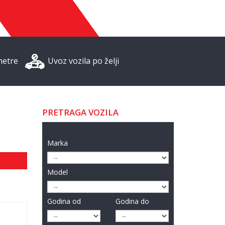
metre
Uvoz vozila po želji
PRETRAGA VOZILA
Marka
Model
Godina od
Godina do