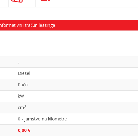
nformativni izračun leasinga
.
Diesel
Ručni
kW
3
cm
0 - jamstvo na kilometre
0,00 €