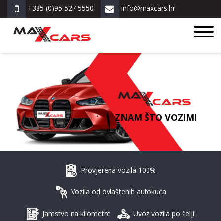
+385 (0)95 527 5550
info@maxcars.hr
ZNAM ŠTO VOZIM!
Provjerena vozila 100%
Vozila od ovlaštenih autokuća
Jamstvo na kilometre
Uvoz vozila po želji