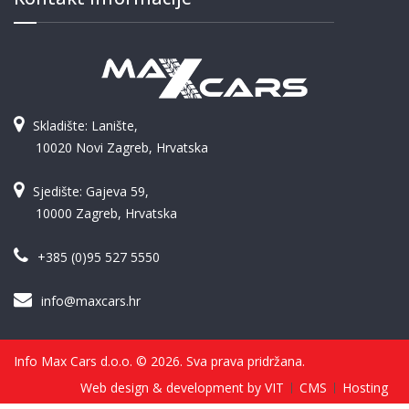
Skladište: Lanište,
10020 Novi Zagreb, Hrvatska
Sjedište: Gajeva 59,
10000 Zagreb, Hrvatska
+385 (0)95 527 5550
info@maxcars.hr
Info Max Cars d.o.o. © 2026. Sva prava pridržana.
Web design & development by VIT
CMS
Hosting