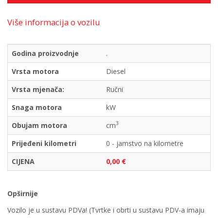
Više informacija o vozilu
Godina proizvodnje
.
Vrsta motora
Diesel
Vrsta mjenača:
Ručni
Snaga motora
kW
3
Obujam motora
cm
Prijeđeni kilometri
0 - jamstvo na kilometre
CIJENA
0,00 €
Opširnije
Vozilo je u sustavu PDVa! (Tvrtke i obrti u sustavu PDV-a imaju