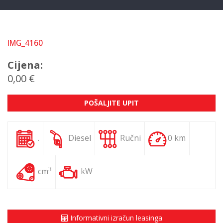
IMG_4160
Cijena:
0,00 €
POŠALJITE UPIT
.
Diesel
Ručni
0 km
3
cm
kW
Informativni izračun leasinga