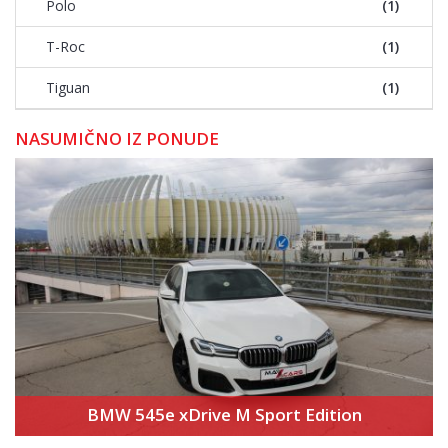
Polo
(1)
T-Roc
(1)
Tiguan
(1)
NASUMIČNO IZ PONUDE
BMW 545e xDrive M Sport Edition