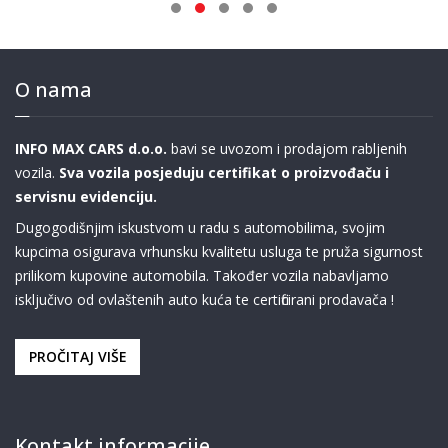
O nama
INFO MAX CARS d.o.o.
bavi se uvozom i prodajom rabljenih
vozila.
Sva vozila posjeduju certifikat o proizvođaču i
servisnu evidenciju.
Dugogodišnjim iskustvom u radu s automobilima, svojim
kupcima osigurava vrhunsku kvalitetu usluga te pruža sigurnost
prilikom kupovine automobila. Također vozila nabavljamo
isključivo od ovlaštenih auto kuća te certificirani prodavača !
PROČITAJ VIŠE
Kontakt informacije