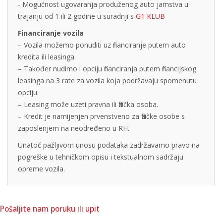
- Mogućnost ugovaranja produženog auto jamstva u
trajanju od 1 ili 2 godine u suradnji s
G1 KLUB
Financiranje vozila
– Vozila možemo ponuditi uz financiranje putem auto
kredita ili leasinga.
– Također nudimo i opciju financiranja putem financijskog
leasinga na 3 rate za vozila koja podržavaju spomenutu
opciju.
– Leasing može uzeti pravna ili fizička osoba.
– Kredit je namijenjen prvenstveno za fizičke osobe s
zaposlenjem na neodređeno u RH.
Unatoč pažljivom unosu podataka zadržavamo pravo na
pogreške u tehničkom opisu i tekstualnom sadržaju
opreme vozila.
Pošaljite nam poruku ili upit