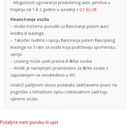
- Mogućnost ugovaranja produženog auto jamstva u
trajanju od 1 ili 2 godine u suradnji s
G1 KLUB
Financiranje vozila
– Vozila možemo ponuditi uz financiranje putem auto
kredita ili leasinga.
– Također nudimo i opciju financiranja putem financijskog
leasinga na 3 rate za vozila koja podržavaju spomenutu
opciju.
– Leasing može uzeti pravna ili fizička osoba.
– Kredit je namijenjen prvenstveno za fizičke osobe s
zaposlenjem na neodređeno u RH.
Unatoč pažljivom unosu podataka zadržavamo pravo na
pogreške u tehničkom opisu i tekstualnom sadržaju
opreme vozila.
Pošaljite nam poruku ili upit