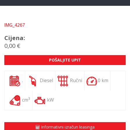
IMG_4267
Cijena:
0,00 €
POŠALJITE UPIT
.
Diesel
Ručni
0 km
3
cm
kW
Informativni izračun leasinga