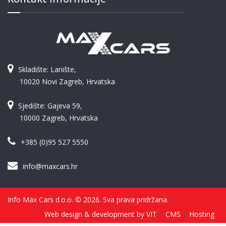
Skladište: Lanište,
10020 Novi Zagreb, Hrvatska
Sjedište: Gajeva 59,
10000 Zagreb, Hrvatska
+385 (0)95 527 5550
info@maxcars.hr
Info Max Cars d.o.o. © 2026. Sva prava pridržana.
Web design & development by VIT
CMS
Hosting