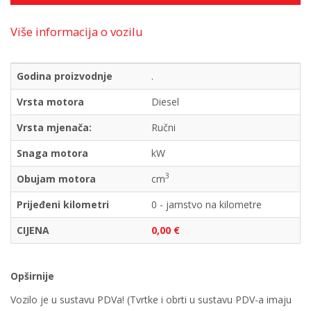
Više informacija o vozilu
Godina proizvodnje
.
Vrsta motora
Diesel
Vrsta mjenača:
Ručni
Snaga motora
kW
3
Obujam motora
cm
Prijeđeni kilometri
0 - jamstvo na kilometre
CIJENA
0,00 €
Opširnije
Vozilo je u sustavu PDVa! (Tvrtke i obrti u sustavu PDV-a imaju