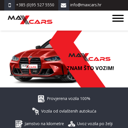
+385 (0)95 527 5550
info@maxcars.hr
ZNAM ŠTO VOZIM!
Provjerena vozila 100%
Vozila od ovlaštenih autokuća
Jamstvo na kilometre
Uvoz vozila po želji