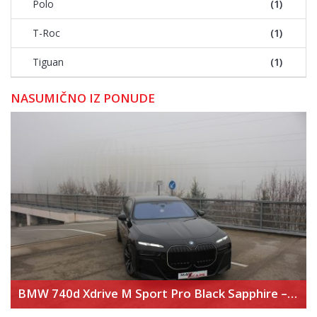
Polo
(1)
T-Roc
(1)
Tiguan
(1)
NASUMIČNO IZ PONUDE
BMW 740d Xdrive M Sport Pro Black Sapphire – Executive Lounge – Theater Screen