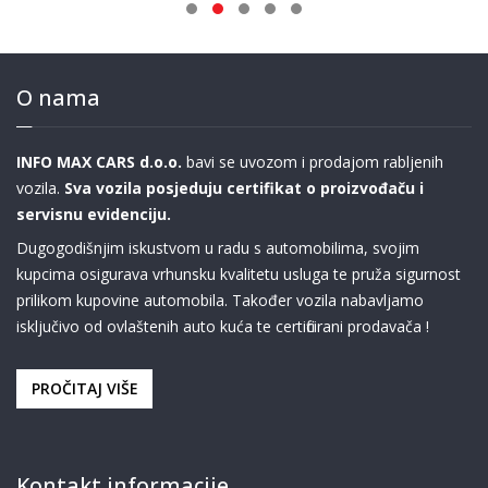
O nama
INFO MAX CARS d.o.o.
bavi se uvozom i prodajom rabljenih
vozila.
Sva vozila posjeduju certifikat o proizvođaču i
servisnu evidenciju.
Dugogodišnjim iskustvom u radu s automobilima, svojim
kupcima osigurava vrhunsku kvalitetu usluga te pruža sigurnost
prilikom kupovine automobila. Također vozila nabavljamo
isključivo od ovlaštenih auto kuća te certificirani prodavača !
PROČITAJ VIŠE
Kontakt informacije