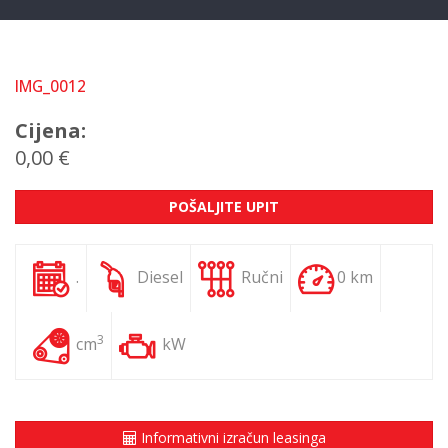
IMG_0012
Cijena:
0,00 €
POŠALJITE UPIT
.
Diesel
Ručni
0 km
3
cm
kW
Informativni izračun leasinga