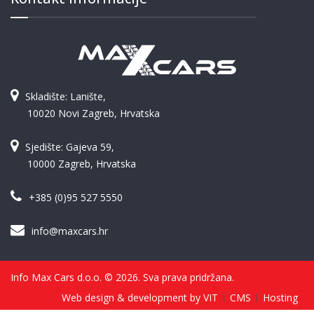
Skladište: Lanište,
10020 Novi Zagreb, Hrvatska
Sjedište: Gajeva 59,
10000 Zagreb, Hrvatska
+385 (0)95 527 5550
info@maxcars.hr
Info Max Cars d.o.o. © 2026. Sva prava pridržana.
Web design & development by VIT
CMS
Hosting