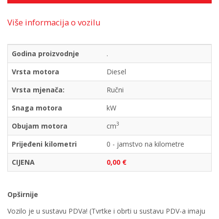
Više informacija o vozilu
Godina proizvodnje
.
Vrsta motora
Diesel
Vrsta mjenača:
Ručni
Snaga motora
kW
3
Obujam motora
cm
Prijeđeni kilometri
0 - jamstvo na kilometre
CIJENA
0,00 €
Opširnije
Vozilo je u sustavu PDVa! (Tvrtke i obrti u sustavu PDV-a imaju