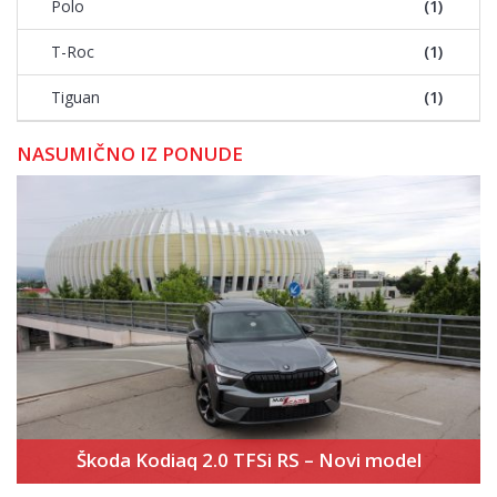
Polo
(1)
T-Roc
(1)
Tiguan
(1)
NASUMIČNO IZ PONUDE
Škoda Kodiaq 2.0 TFSi RS – Novi model