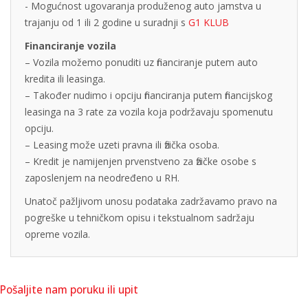
- Mogućnost ugovaranja produženog auto jamstva u
trajanju od 1 ili 2 godine u suradnji s
G1 KLUB
Financiranje vozila
– Vozila možemo ponuditi uz financiranje putem auto
kredita ili leasinga.
– Također nudimo i opciju financiranja putem financijskog
leasinga na 3 rate za vozila koja podržavaju spomenutu
opciju.
– Leasing može uzeti pravna ili fizička osoba.
– Kredit je namijenjen prvenstveno za fizičke osobe s
zaposlenjem na neodređeno u RH.
Unatoč pažljivom unosu podataka zadržavamo pravo na
pogreške u tehničkom opisu i tekstualnom sadržaju
opreme vozila.
Pošaljite nam poruku ili upit