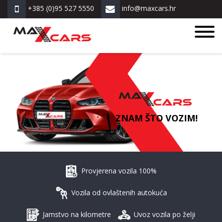
+385 (0)95 527 5550
info@maxcars.hr
ZNAM ŠTO VOZIM!
Provjerena vozila 100%
Vozila od ovlaštenih autokuća
Jamstvo na kilometre
Uvoz vozila po želji