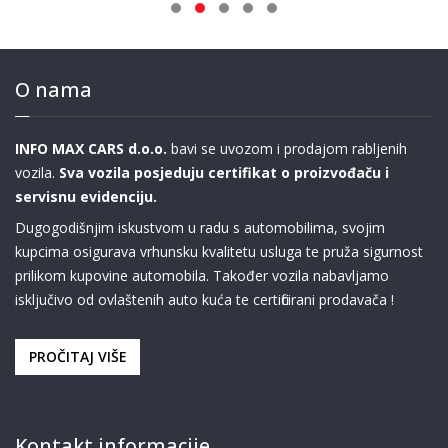
O nama
INFO MAX CARS d.o.o.
bavi se uvozom i prodajom rabljenih
vozila.
Sva vozila posjeduju certifikat o proizvođaču i
servisnu evidenciju.
Dugogodišnjim iskustvom u radu s automobilima, svojim
kupcima osigurava vrhunsku kvalitetu usluga te pruža sigurnost
prilikom kupovine automobila. Također vozila nabavljamo
isključivo od ovlaštenih auto kuća te certificirani prodavača !
PROČITAJ VIŠE
Kontakt informacije