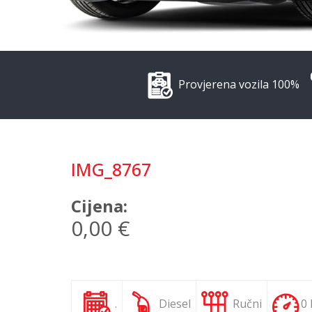
Provjerena vozila 100%
IMG_8767
Cijena:
0,00 €
.
Diesel
Ručni
0