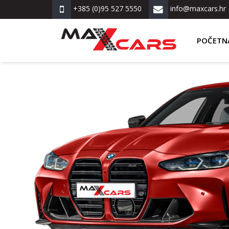
+385 (0)95 527 5550
info@maxcars.hr
POČETN