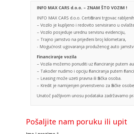
INFO MAX CARS d.o.o. – ZNAM ŠTO VOZIM !
INFO MAX CARS d.o.o. Certificirani trgovac rabljenih
– Vozilo je kupljeno i redovito servisirano u ovlaš
– Vozilo posjeduje urednu servisnu evidenciju,
– Trajno jamstvo na prijeđeni broj kilometara,
- Mogućnost ugovaranja produženog auto jamstva u
Financiranje vozila
– Vozila možemo ponuditi uz financiranje putem auto
– Također nudimo i opciju financiranja putem finan
– Leasing može uzeti pravna ili fizička osoba.
– Kredit je namijenjen prvenstveno za fizičke os
Unatoč pažljivom unosu podataka zadržavamo pra
Pošaljite nam poruku ili upit
Ime i prezime
*