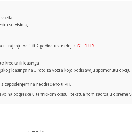
 vozila
tenim servisima,
 trajanju od 1 ili 2 godine u suradnji s
G1 KLUB
 kredita ili leasinga.
cijskog leasinga na 3 rate za vozila koja podržavaju spomenutu opciju.
obe s zaposlenjem na neodređeno u RH.
vo na pogreške u tehničkom opisu i tekstualnom sadržaju opreme vo
E-mail
*