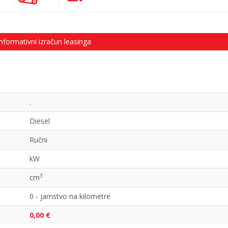
nformativni izračun leasinga
.
Diesel
Ručni
kW
3
cm
0 - jamstvo na kilometre
0,00 €