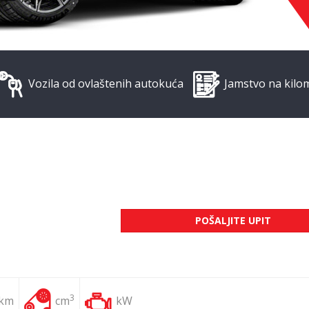
Vozila od ovlaštenih autokuća
Jamstvo na kilo
POŠALJITE UPIT
3
 km
cm
kW