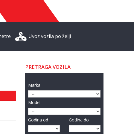
metre
Uvoz vozila po želji
PRETRAGA VOZILA
Marka
Model
Godina od
Godina do