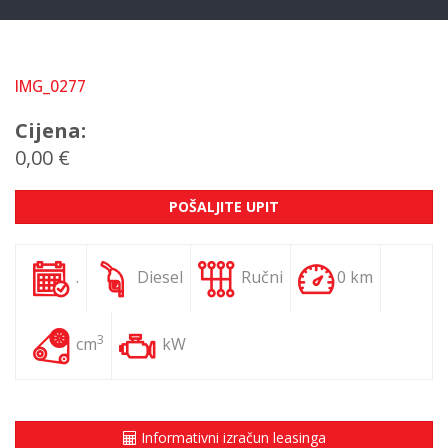
IMG_0277
Cijena:
0,00 €
POŠALJITE UPIT
.
Diesel
Ručni
0 km
3
cm
kW
Informativni izračun leasinga