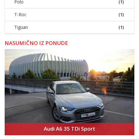
Polo
(1)
T-Roc
(1)
Tiguan
(1)
NASUMIČNO IZ PONUDE
Audi A6 35 TDi Sport