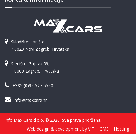
Skladište: Lanište,
10020 Novi Zagreb, Hrvatska
Sjedište: Gajeva 59,
10000 Zagreb, Hrvatska
+385 (0)95 527 5550
info@maxcars.hr
Info Max Cars d.o.o. © 2026. Sva prava pridržana.
Web design & development by VIT
CMS
Hosting