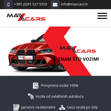
+385 (0)95 527 5550
info@maxcars.hr
ZNAM ŠTO VOZIM!
Provjerena vozila 100%
Vozila od ovlaštenih autokuća
Jamstvo na kilometre
Uvoz vozila po želji