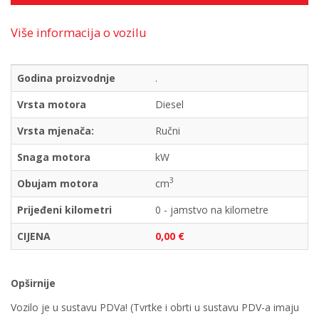
Više informacija o vozilu
Godina proizvodnje
.
Vrsta motora
Diesel
Vrsta mjenača:
Ručni
Snaga motora
kW
3
Obujam motora
cm
Prijeđeni kilometri
0 - jamstvo na kilometre
CIJENA
0,00 €
Opširnije
Vozilo je u sustavu PDVa! (Tvrtke i obrti u sustavu PDV-a imaju