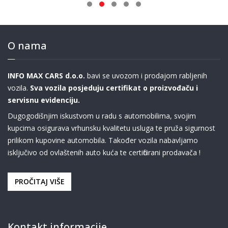
O nama
INFO MAX CARS d.o.o.
bavi se uvozom i prodajom rabljenih
vozila.
Sva vozila posjeduju certifikat o proizvođaču i
servisnu evidenciju.
Dugogodišnjim iskustvom u radu s automobilima, svojim
kupcima osigurava vrhunsku kvalitetu usluga te pruža sigurnost
prilikom kupovine automobila. Također vozila nabavljamo
isključivo od ovlaštenih auto kuća te certificirani prodavača !
PROČITAJ VIŠE
Kontakt informacije