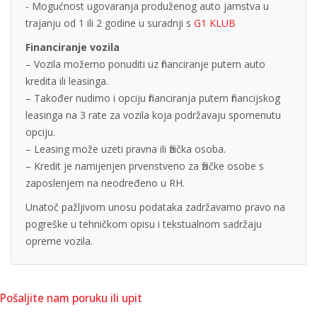
- Mogućnost ugovaranja produženog auto jamstva u
trajanju od 1 ili 2 godine u suradnji s
G1 KLUB
Financiranje vozila
– Vozila možemo ponuditi uz financiranje putem auto
kredita ili leasinga.
– Također nudimo i opciju financiranja putem financijskog
leasinga na 3 rate za vozila koja podržavaju spomenutu
opciju.
– Leasing može uzeti pravna ili fizička osoba.
– Kredit je namijenjen prvenstveno za fizičke osobe s
zaposlenjem na neodređeno u RH.
Unatoč pažljivom unosu podataka zadržavamo pravo na
pogreške u tehničkom opisu i tekstualnom sadržaju
opreme vozila.
Pošaljite nam poruku ili upit