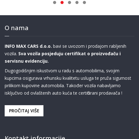
O nama
INFO MAX CARS d.o.o.
bavi se uvozom i prodajom rabljenih
vozila.
Sva vozila posjeduju certifikat o proizvođaču i
servisnu evidenciju.
Dugogodišnjim iskustvom u radu s automobilima, svojim
kupcima osigurava vrhunsku kvalitetu usluga te pruža sigurnost
prilikom kupovine automobila. Također vozila nabavljamo
isključivo od ovlaštenih auto kuća te certificirani prodavača !
PROČITAJ VIŠE
Kontakt informacije