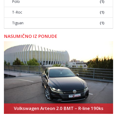
Polo
(1)
T-Roc
(1)
Tiguan
(1)
NASUMIČNO IZ PONUDE
Volkswagen Arteon 2.0 BMT – R-line 190ks