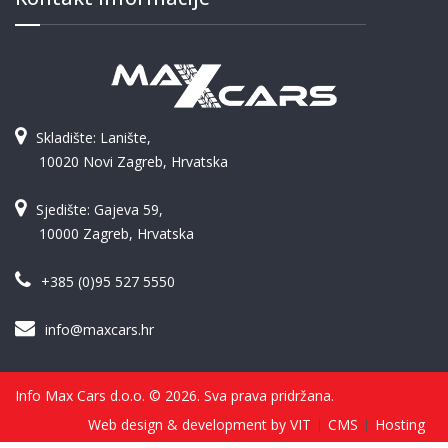
Skladište: Lanište,
10020 Novi Zagreb, Hrvatska
Sjedište: Gajeva 59,
10000 Zagreb, Hrvatska
+385 (0)95 527 5550
info@maxcars.hr
Info Max Cars d.o.o. © 2026. Sva prava pridržana.
Web design & development by VIT
CMS
Hosting