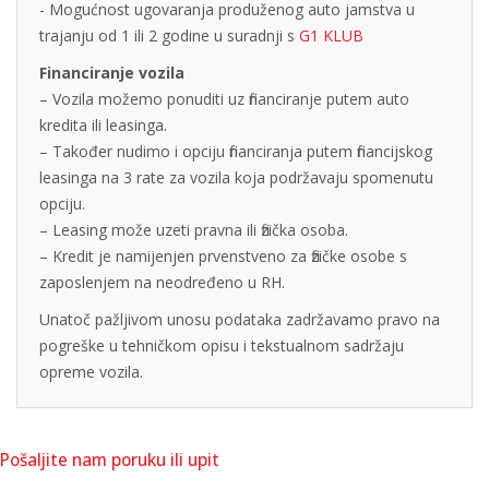
- Mogućnost ugovaranja produženog auto jamstva u
trajanju od 1 ili 2 godine u suradnji s
G1 KLUB
Financiranje vozila
– Vozila možemo ponuditi uz financiranje putem auto
kredita ili leasinga.
– Također nudimo i opciju financiranja putem financijskog
leasinga na 3 rate za vozila koja podržavaju spomenutu
opciju.
– Leasing može uzeti pravna ili fizička osoba.
– Kredit je namijenjen prvenstveno za fizičke osobe s
zaposlenjem na neodređeno u RH.
Unatoč pažljivom unosu podataka zadržavamo pravo na
pogreške u tehničkom opisu i tekstualnom sadržaju
opreme vozila.
Pošaljite nam poruku ili upit