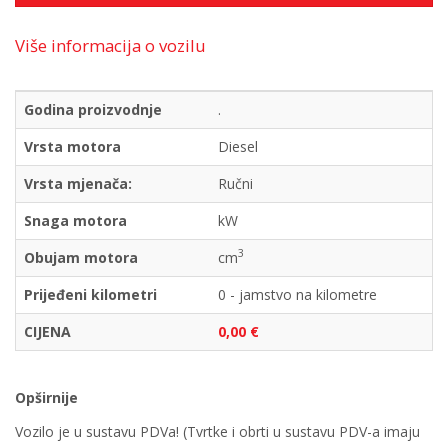
Više informacija o vozilu
Godina proizvodnje
.
Vrsta motora
Diesel
Vrsta mjenača:
Ručni
Snaga motora
kW
3
Obujam motora
cm
Prijeđeni kilometri
0 - jamstvo na kilometre
CIJENA
0,00 €
Opširnije
Vozilo je u sustavu PDVa! (Tvrtke i obrti u sustavu PDV-a imaju