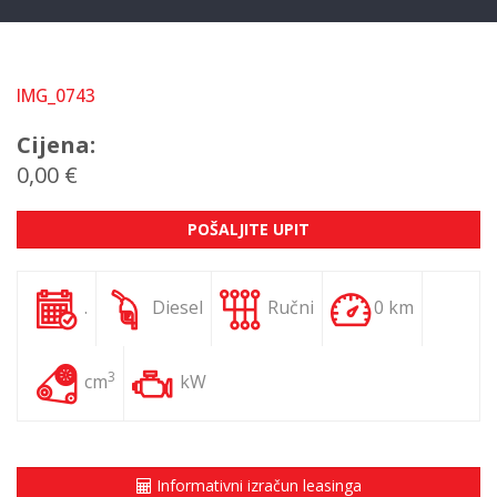
IMG_0743
Cijena:
0,00 €
POŠALJITE UPIT
.
Diesel
Ručni
0 km
3
cm
kW
Informativni izračun leasinga