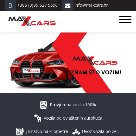
+385 (0)95 527 5550
info@maxcars.hr
ZNAM ŠTO VOZIM!
Provjerena vozila 100%
Vozila od ovlaštenih autokuća
Jamstvo na kilometre
Uvoz vozila po želji